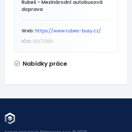
Rubeš - Mezinárodní autobusová
doprava
Web:
https://www.rubes-busy.cz/
IČO:
16971086
Nabídky práce