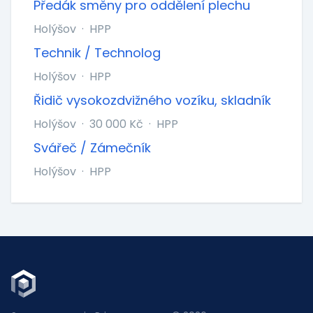
Předák směny pro oddělení plechu
Holýšov
·
HPP
Technik / Technolog
Holýšov
·
HPP
Řidič vysokozdvižného vozíku, skladník
Holýšov
·
30 000 Kč
·
HPP
Svářeč / Zámečník
Holýšov
·
HPP