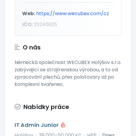
Web:
https://www.wecubex.com/cz
IČO:
25246925
O nás
Německá společnost WECUBEX Holýšov s.r.o.
zabývající se strojírenskou výrobou, a to od
zpracování plechů, přes polotovary až po
komplexní svařenec.
Nabídky práce
IT Admin Junior
Holýšov
·
39 000–50 000 Kč
·
HPP
·
Dnes