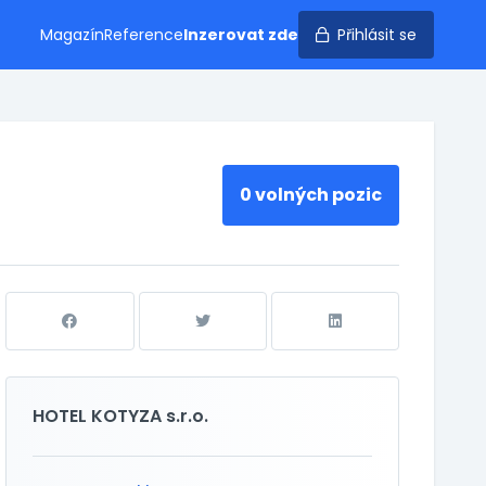
Magazín
Reference
Inzerovat zde
Přihlásit se
0 volných pozic
HOTEL KOTYZA s.r.o.