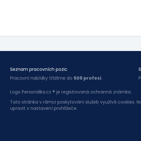
Seznam pracovních pozic
S
Pracovní nabídky třídíme do
506 profesí
.
P
Logo Personálka.cz ® je registrovaná ochranná známka.
Tato stránka v rámci poskytování služeb využívá cookies. 
upravit v nastavení prohlížeče.