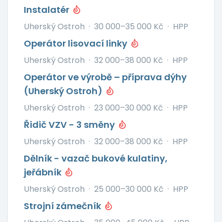
Instalatér
Uherský Ostroh
·
30 000–35 000 Kč
·
HPP
Operátor lisovací linky
Uherský Ostroh
·
32 000–38 000 Kč
·
HPP
Operátor ve výrobě – příprava dýhy
(Uherský Ostroh)
Uherský Ostroh
·
23 000–30 000 Kč
·
HPP
Řidič VZV - 3 směny
Uherský Ostroh
·
32 000–38 000 Kč
·
HPP
Dělník - vazač bukové kulatiny,
jeřábník
Uherský Ostroh
·
25 000–30 000 Kč
·
HPP
Strojní zámečník