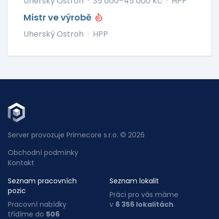
Uherský Ostroh
·
35 000–45 000 Kč
·
HPP
Mistr ve výrobě
Uherský Ostroh
·
HPP
Server provozuje Primecore s.r.o. © 2026
Obchodní podmínky
Kontakt
Seznam pracovních
Seznam lokalit
pozic
Práci pro vás máme
Pracovní nabídky
v
6 356 lokalitách
.
třídíme do
506