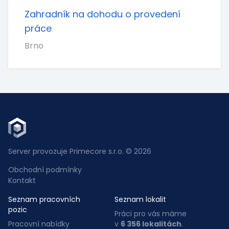
Zahradník na dohodu o provedení
práce
Brno
Server provozuje Primecore s.r.o. © 2026
Obchodní podmínky
Kontakt
Seznam pracovních
Seznam lokalit
pozic
Práci pro vás máme
Pracovní nabídky
v
6 356 lokalitách
.