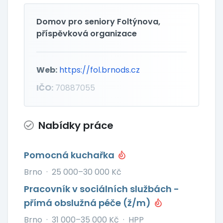
Domov pro seniory Foltýnova,
příspěvková organizace
Web:
https://fol.brnods.cz
IČO:
70887055
Nabídky práce
Pomocná kuchařka
Brno
·
25 000–30 000 Kč
Pracovník v sociálních službách -
přímá obslužná péče (ž/m)
Brno
·
31 000–35 000 Kč
·
HPP