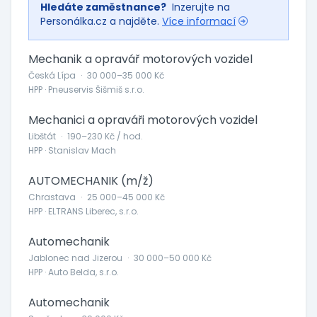
Hledáte zaměstnance?
Inzerujte na
Personálka.cz a najděte.
Více informací
Mechanik a opravář motorových vozidel
Česká Lípa
·
30 000–35 000 Kč
HPP · Pneuservis Šišmiš s.r.o.
Mechanici a opraváři motorových vozidel
Libštát
·
190–230 Kč / hod.
HPP · Stanislav Mach
AUTOMECHANIK (m/ž)
Chrastava
·
25 000–45 000 Kč
HPP · ELTRANS Liberec, s.r.o.
Automechanik
Jablonec nad Jizerou
·
30 000–50 000 Kč
HPP · Auto Belda, s.r.o.
Automechanik