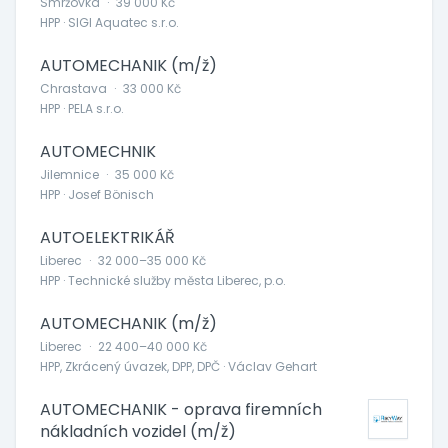
Smržovka
·
39 000 Kč
HPP · SIGI Aquatec s.r.o.
AUTOMECHANIK (m/ž)
Chrastava
·
33 000 Kč
HPP · PELA s.r.o.
AUTOMECHNIK
Jilemnice
·
35 000 Kč
HPP · Josef Bönisch
AUTOELEKTRIKÁŘ
Liberec
·
32 000–35 000 Kč
HPP · Technické služby města Liberec, p.o.
AUTOMECHANIK (m/ž)
Liberec
·
22 400–40 000 Kč
HPP, Zkrácený úvazek, DPP, DPČ · Václav Gehart
AUTOMECHANIK - oprava firemních
nákladních vozidel (m/ž)