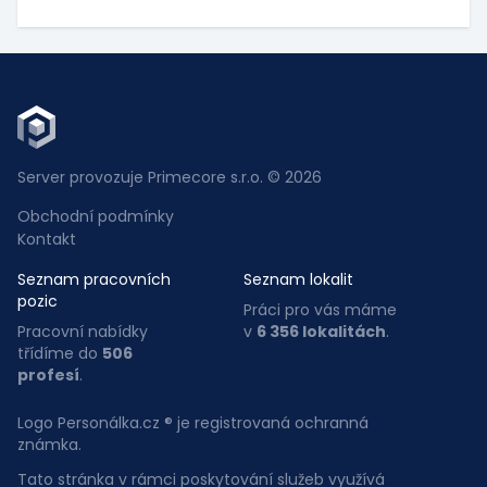
Server provozuje Primecore s.r.o. © 2026
Obchodní podmínky
Kontakt
Seznam pracovních
Seznam lokalit
pozic
Práci pro vás máme
Pracovní nabídky
v
6 356 lokalitách
.
třídíme do
506
profesí
.
Logo Personálka.cz ® je registrovaná ochranná
známka.
Tato stránka v rámci poskytování služeb využívá