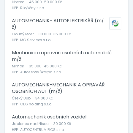
Liberec
·
45 000–50 000 Kč
HPP · RikyWay s.r.o.
AUTOMECHANIK- AUTOELEKTRIKÁŘ (m/
ž)
Dlouhý Most
·
30 000–35 000 Kč
HPP · MG Services s.r.o.
Mechanici a opraváři osobních automobilů
m/ž
Mimoň
·
35 000–45 000 Kč
HPP · Autoservis Škarpa s.r.o.
AUTOMECHANIK-MECHANIK A OPRAVÁŘ
OSOBNÍCH AUT (m/ž)
Český Dub
·
34 000 Kč
HPP · CDS holding s.r.o.
Automechanik osobních vozidel
Jablonec nad Nisou
·
30 000 Kč
HPP · AUTOCENTRUM FICS s.r.o.