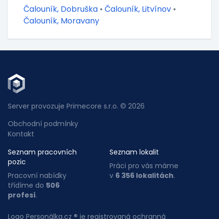
Čalouník, Dobruška
•
Čalouník, Litvínov
•
Čalouník, Moravany
Server provozuje Primecore s.r.o. © 2026
Obchodní podmínky
Kontakt
Seznam pracovních
Seznam lokalit
pozic
Práci pro vás máme
Pracovní nabídky
v
6 356 lokalitách
.
třídíme do
506
profesí
.
Logo Personálka.cz ® je registrovaná ochranná