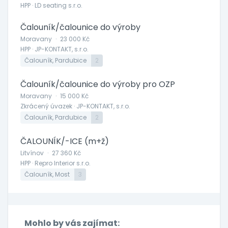
HPP · LD seating s.r.o.
Čalouník/čalounice do výroby
Moravany
·
23 000 Kč
HPP · JP-KONTAKT, s.r.o.
Čalouník, Pardubice
2
Čalouník/čalounice do výroby pro OZP
Moravany
·
15 000 Kč
Zkrácený úvazek · JP-KONTAKT, s.r.o.
Čalouník, Pardubice
2
ČALOUNÍK/-ICE (m+ž)
Litvínov
·
27 360 Kč
HPP · Repro Interior s.r.o.
Čalouník, Most
3
Mohlo by vás zajímat: