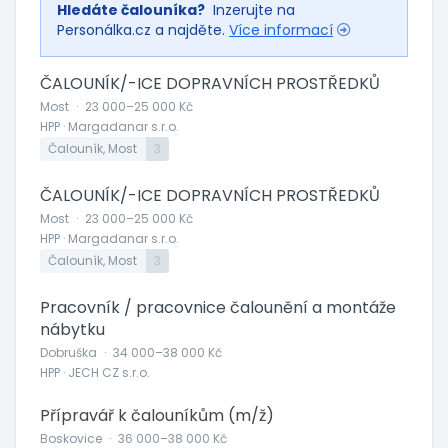
Hledáte čalouníka?
Inzerujte na
Personálka.cz a najděte.
Více informací
ČALOUNÍK/-ICE DOPRAVNÍCH PROSTŘEDKŮ
Most
·
23 000–25 000 Kč
HPP · Margadanar s.r.o.
Čalouník, Most
3
ČALOUNÍK/-ICE DOPRAVNÍCH PROSTŘEDKŮ
Most
·
23 000–25 000 Kč
HPP · Margadanar s.r.o.
Čalouník, Most
3
Pracovník / pracovnice čalounění a montáže
nábytku
Dobruška
·
34 000–38 000 Kč
HPP · JECH CZ s.r.o.
Přípravář k čalouníkům (m/ž)
Boskovice
·
36 000–38 000 Kč