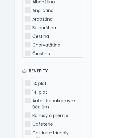
Albánština
Angličtina
Arabština
Bulharština
Čeština
Chorvatština
Čínština
Estonština
BENEFITY
Francouzština
Hebrejština
13. plat
Holandština
14. plat
Italština
Auto i k soukromým
Japonština
účelům
Latina
Bonusy a prémie
Litevština
Cafeterie
Lotyšština
Children-friendly