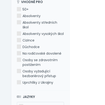
VHODNÉ PRO
50+
Absolventy
Absolventy středních
škol
Absolventy vysokých škol
Cizince
Důchodce
Na rodičovské dovolené
Osoby se zdravotním
postižením
Osoby vyžadující
bezbariérový přístup
Uprchlíky z Ukrajiny
JAZYKY