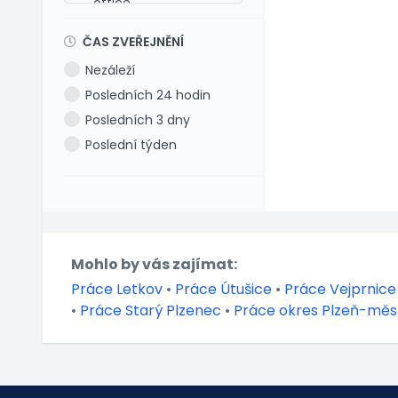
office
Maďarština
Dog-friendly office
Makedonština
ČAS ZVEŘEJNĚNÍ
Dovolená 5 týdnů
Němčina
Nezáleží
Dovolená 6 týdnů
Polština
Posledních 24 hodin
Dovolená navíc
Portugalština
Posledních 3 dny
Firemní akce
Rumunština
Poslední týden
Firemní fitness
Ruština
Firemní školka
Slovenština
Jazykové kurzy
Slovinština
Jiné výhody
Španělština
Jízdní výhody
Turečtina
Mohlo by vás zajímat:
Mimo okres bydliště
Ukrajinština
Práce Letkov
•
Práce Útušice
•
Práce Vejprnice
Mobilní telefon
Uzbečtina
•
Práce Starý Plzenec
•
Práce okres Plzeň-měs
Možnost home office
Vietnamština
Multisport karta
Nadstandardní
zdravotní péče