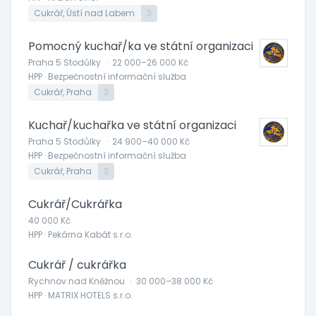
Cukrář, Ústí nad Labem
3
Pomocný kuchař/ka ve státní organizaci
Praha 5 Stodůlky
·
22 000–26 000 Kč
HPP · Bezpečnostní informační služba
Cukrář, Praha
3
Kuchař/kuchařka ve státní organizaci
Praha 5 Stodůlky
·
24 900–40 000 Kč
HPP · Bezpečnostní informační služba
Cukrář, Praha
3
Cukrář/Cukrářka
40 000 Kč
HPP · Pekárna Kabát s.r.o.
Cukrář / cukrářka
Rychnov nad Kněžnou
·
30 000–38 000 Kč
HPP · MATRIX HOTELS s.r.o.