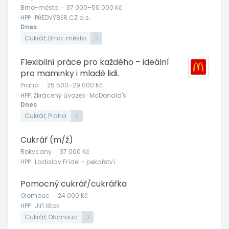
Brno-město
·
37 000–50 000 Kč
HPP · PŘEDVÝBĚR.CZ a.s.
Dnes
Cukrář, Brno-město
3
Flexibilní práce pro každého – ideální
pro maminky i mladé lidi.
Praha
·
25 500–29 000 Kč
HPP, Zkrácený úvazek · McDonald's
Dnes
Cukrář, Praha
3
Cukrář (m/ž)
Rokycany
·
37 000 Kč
HPP · Ladislav Frídel - pekařství
Pomocný cukrář/cukrářka
Olomouc
·
24 000 Kč
HPP · Jiří Ištok
Cukrář, Olomouc
3