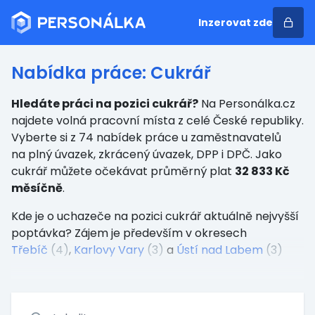
Inzerovat zde
Nabídka práce: Cukrář
Hledáte práci na pozici cukrář?
Na Personálka.cz
najdete volná pracovní místa z celé České republiky.
Vyberte si z 74 nabídek práce u zaměstnavatelů
na plný úvazek, zkrácený úvazek, DPP i DPČ. Jako
cukrář můžete očekávat průměrný plat
32 833 Kč
měsíčně
.
Kde je o uchazeče na pozici cukrář aktuálně nejvyšší
poptávka? Zájem je především v okresech
Třebíč
(4)
,
Karlovy Vary
(3)
a
Ústí nad Labem
(3)