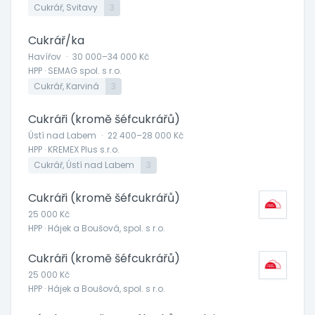
Cukrář, Svitavy
3
Cukrář/ka
Havířov
·
30 000–34 000 Kč
HPP · SEMAG spol. s r.o.
Cukrář, Karviná
3
Cukráři (kromě šéfcukrářů)
Ústí nad Labem
·
22 400–28 000 Kč
HPP · KREMEX Plus s.r.o.
Cukrář, Ústí nad Labem
3
Cukráři (kromě šéfcukrářů)
25 000 Kč
HPP · Hájek a Boušová, spol. s r.o.
Cukráři (kromě šéfcukrářů)
25 000 Kč
HPP · Hájek a Boušová, spol. s r.o.