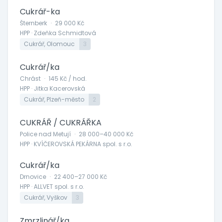
Cukrář-ka
Šternberk
·
29 000 Kč
HPP · Zdeňka Schmidtová
Cukrář, Olomouc
3
Cukrář/ka
Chrást
·
145 Kč / hod.
HPP · Jitka Kacerovská
Cukrář, Plzeň-město
2
CUKRÁŘ / CUKRÁŘKA
Police nad Metují
·
28 000–40 000 Kč
HPP · KVÍČEROVSKÁ PEKÁRNA spol. s r.o.
Cukrář/ka
Drnovice
·
22 400–27 000 Kč
HPP · ALLVET spol. s r.o.
Cukrář, Vyškov
3
Zmrzlinář/ka