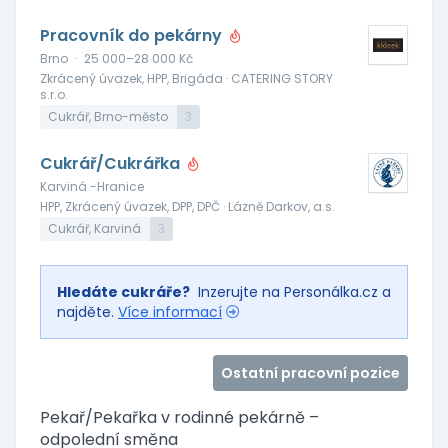
Pracovník do pekárny
Brno
·
25 000–28 000 Kč
Zkrácený úvazek, HPP, Brigáda · CATERING STORY
s.r.o.
Cukrář, Brno-město
3
Cukrář/Cukrářka
Karviná -Hranice
HPP, Zkrácený úvazek, DPP, DPČ · Lázně Darkov, a.s.
Cukrář, Karviná
3
Hledáte cukráře?
Inzerujte na Personálka.cz a
najděte.
Více informací
Ostatní pracovní pozice
Pekař/Pekařka v rodinné pekárně –
odpolední směna