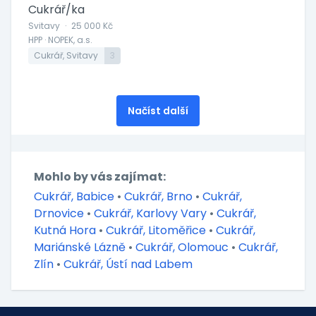
Cukrář/ka
Svitavy
·
25 000 Kč
HPP · NOPEK, a.s.
Cukrář, Svitavy
3
Načíst další
Mohlo by vás zajímat:
Cukrář, Babice
•
Cukrář, Brno
•
Cukrář,
Drnovice
•
Cukrář, Karlovy Vary
•
Cukrář,
Kutná Hora
•
Cukrář, Litoměřice
•
Cukrář,
Mariánské Lázně
•
Cukrář, Olomouc
•
Cukrář,
Zlín
•
Cukrář, Ústí nad Labem