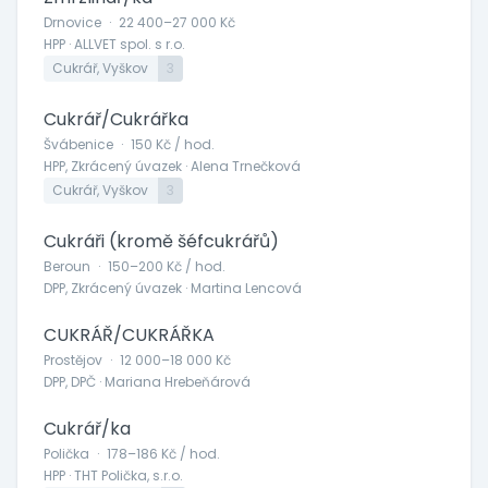
Drnovice
·
22 400–27 000 Kč
HPP · ALLVET spol. s r.o.
Cukrář, Vyškov
3
Cukrář/Cukrářka
Švábenice
·
150 Kč / hod.
HPP, Zkrácený úvazek · Alena Trnečková
Cukrář, Vyškov
3
Cukráři (kromě šéfcukrářů)
Beroun
·
150–200 Kč / hod.
DPP, Zkrácený úvazek · Martina Lencová
CUKRÁŘ/CUKRÁŘKA
Prostějov
·
12 000–18 000 Kč
DPP, DPČ · Mariana Hrebeňárová
Cukrář/ka
Polička
·
178–186 Kč / hod.
HPP · THT Polička, s.r.o.