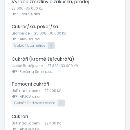
Výroba zmrzliny a zákusků, prodej
23 000–35 000 Kč
HPP · Emir Sejdini
Cukrář/ka, pekař/ka
Litoměřice
·
25 000–40 000 Kč
HPP · Aleš Bouda
Cukrář, Litoměřice
2
Cukráři (kromě šéfcukrářů)
České Budějovice
·
27 328–33 000 Kč
HPP · Pekárna Srnín s.r.o.
Pomocní cukráři
Ústí nad Labem
·
22 400 Kč
HPP · APLICA s.r.o.
Cukrář, Ústí nad Labem
3
Cukráři
Ústí nad Labem
·
22 400 Kč
HPP · APLICA s.r.o.