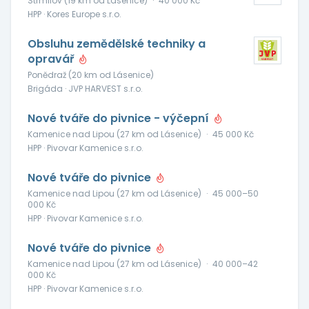
Strmilov (19 km od Lásenice)
·
40 000 Kč
HPP · Kores Europe s.r.o.
Obsluhu zemědělské techniky a
opravář
Ponědraž (20 km od Lásenice)
Brigáda · JVP HARVEST s.r.o.
Nové tváře do pivnice - výčepní
Kamenice nad Lipou (27 km od Lásenice)
·
45 000 Kč
HPP · Pivovar Kamenice s.r.o.
Nové tváře do pivnice
Kamenice nad Lipou (27 km od Lásenice)
·
45 000–50
000 Kč
HPP · Pivovar Kamenice s.r.o.
Nové tváře do pivnice
Kamenice nad Lipou (27 km od Lásenice)
·
40 000–42
000 Kč
HPP · Pivovar Kamenice s.r.o.