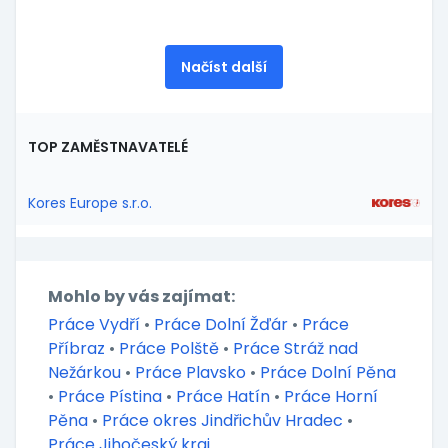
Načíst další
TOP ZAMĚSTNAVATELÉ
Kores Europe s.r.o.
Mohlo by vás zajímat:
Práce Vydří
•
Práce Dolní Žďár
•
Práce
Příbraz
•
Práce Polště
•
Práce Stráž nad
Nežárkou
•
Práce Plavsko
•
Práce Dolní Pěna
•
Práce Pístina
•
Práce Hatín
•
Práce Horní
Pěna
•
Práce okres Jindřichův Hradec
•
Práce Jihočeský kraj