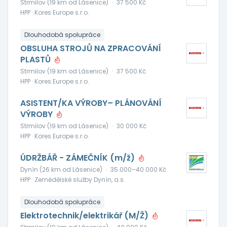
Strmilov (19 km od Lásenice)
·
37 500 Kč
HPP · Kores Europe s.r.o.
Dlouhodobá spolupráce
OBSLUHA STROJŮ NA ZPRACOVÁNÍ
PLASTŮ
Strmilov (19 km od Lásenice)
·
37 500 Kč
HPP · Kores Europe s.r.o.
ASISTENT/KA VÝROBY– PLÁNOVÁNÍ
VÝROBY
Strmilov (19 km od Lásenice)
·
30 000 Kč
HPP · Kores Europe s.r.o.
ÚDRŽBÁŘ - ZÁMEČNÍK (m/ž)
Dynín (26 km od Lásenice)
·
35 000–40 000 Kč
HPP · Zemědělské služby Dynín, a.s.
Dlouhodobá spolupráce
Elektrotechnik/elektrikář (M/Ž)