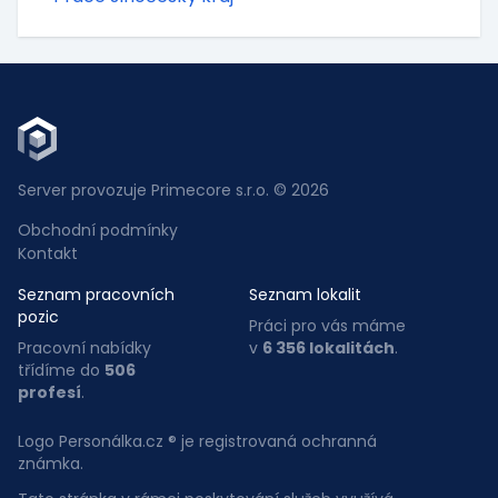
Server provozuje Primecore s.r.o. © 2026
Obchodní podmínky
Kontakt
Seznam pracovních
Seznam lokalit
pozic
Práci pro vás máme
Pracovní nabídky
v
6 356 lokalitách
.
třídíme do
506
profesí
.
Logo Personálka.cz ® je registrovaná ochranná
známka.