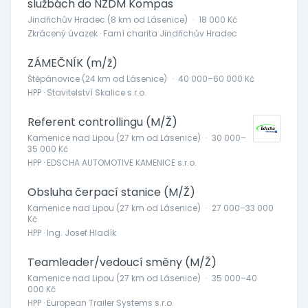
službách do NZDM Kompas
Jindřichův Hradec (8 km od Lásenice)
·
18 000 Kč
Zkrácený úvazek · Farní charita Jindřichův Hradec
ZÁMEČNÍK (m/ž)
Štěpánovice (24 km od Lásenice)
·
40 000–60 000 Kč
HPP · Stavitelství Skalice s.r.o.
Referent controllingu (M/Ž)
Kamenice nad Lipou (27 km od Lásenice)
·
30 000–
35 000 Kč
HPP · EDSCHA AUTOMOTIVE KAMENICE s.r.o.
Obsluha čerpací stanice (M/Ž)
Kamenice nad Lipou (27 km od Lásenice)
·
27 000–33 000
Kč
HPP · Ing. Josef Hladík
Teamleader/vedoucí směny (M/Ž)
Kamenice nad Lipou (27 km od Lásenice)
·
35 000–40
000 Kč
HPP · European Trailer Systems s.r.o.