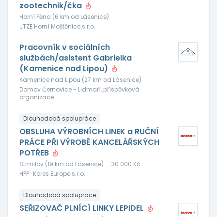
zootechnik/čka
Horní Pěna (6 km od Lásenice)
JTZE Horní Moštěnice s.r.o.
Pracovník v sociálních
službách/asistent Gabrielka
(Kamenice nad Lipou)
Kamenice nad Lipou (27 km od Lásenice)
Domov Černovice - Lidmaň, příspěvková
organizace
Dlouhodobá spolupráce
OBSLUHA VÝROBNÍCH LINEK a RUČNÍ
PRÁCE PŘI VÝROBĚ KANCELÁŘSKÝCH
POTŘEB
Strmilov (19 km od Lásenice)
·
30 000 Kč
HPP · Kores Europe s.r.o.
Dlouhodobá spolupráce
SEŘIZOVAČ PLNÍCÍ LINKY LEPIDEL