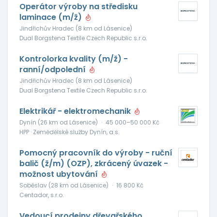
Operátor výroby na středisku
laminace (m/ž)
Jindřichův Hradec (8 km od Lásenice)
Dual Borgstena Textile Czech Republic s.r.o.
Kontrolorka kvality (m/ž) -
ranní/odpolední
Jindřichův Hradec (8 km od Lásenice)
Dual Borgstena Textile Czech Republic s.r.o.
Elektrikář - elektromechanik
Dynín (26 km od Lásenice)
·
45 000–50 000 Kč
HPP · Zemědělské služby Dynín, a.s.
Pomocný pracovník do výroby - ruční
balič (ž/m) (OZP), zkrácený úvazek -
možnost ubytování
Soběslav (28 km od Lásenice)
·
16 800 Kč
Centador, s.r.o.
Vedoucí prodejny dřevařského