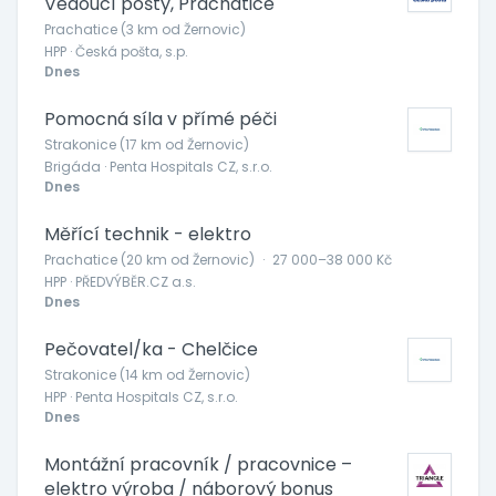
Vedoucí pošty, Prachatice
Prachatice (3 km od Žernovic)
HPP · Česká pošta, s.p.
Dnes
Pomocná síla v přímé péči
Strakonice (17 km od Žernovic)
Brigáda · Penta Hospitals CZ, s.r.o.
Dnes
Měřící technik - elektro
Prachatice (20 km od Žernovic)
·
27 000–38 000 Kč
HPP · PŘEDVÝBĚR.CZ a.s.
Dnes
Pečovatel/ka - Chelčice
Strakonice (14 km od Žernovic)
HPP · Penta Hospitals CZ, s.r.o.
Dnes
Montážní pracovník / pracovnice –
elektro výroba / náborový bonus