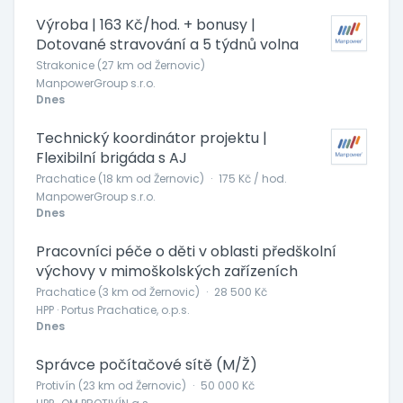
Výroba | 163 Kč/hod. + bonusy |
Dotované stravování a 5 týdnů volna
Strakonice (27 km od Žernovic)
ManpowerGroup s.r.o.
Dnes
Technický koordinátor projektu |
Flexibilní brigáda s AJ
Prachatice (18 km od Žernovic)
·
175 Kč / hod.
ManpowerGroup s.r.o.
Dnes
Pracovníci péče o děti v oblasti předškolní
výchovy v mimoškolských zařízeních
Prachatice (3 km od Žernovic)
·
28 500 Kč
HPP · Portus Prachatice, o.p.s.
Dnes
Správce počítačové sítě (M/Ž)
Protivín (23 km od Žernovic)
·
50 000 Kč