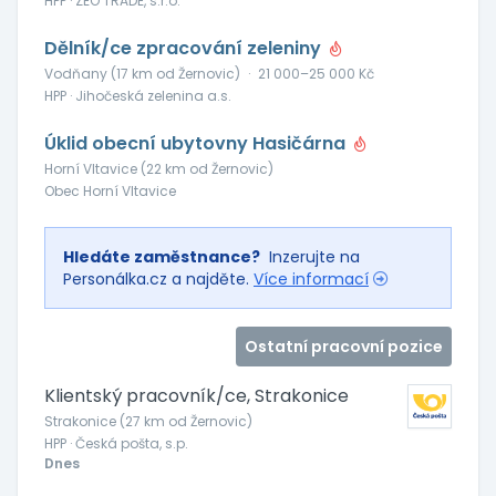
HPP · ZEO TRADE, s.r.o.
Dělník/ce zpracování zeleniny
Vodňany (17 km od Žernovic)
·
21 000–25 000 Kč
HPP · Jihočeská zelenina a.s.
Úklid obecní ubytovny Hasičárna
Horní Vltavice (22 km od Žernovic)
Obec Horní Vltavice
Hledáte zaměstnance?
Inzerujte na
Personálka.cz a najděte.
Více informací
Ostatní pracovní pozice
Klientský pracovník/ce, Strakonice
Strakonice (27 km od Žernovic)
HPP · Česká pošta, s.p.
Dnes