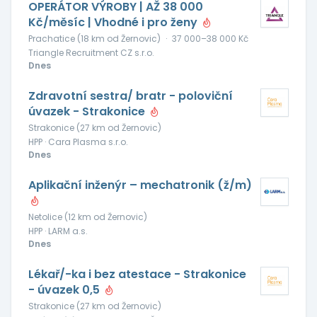
OPERÁTOR VÝROBY | AŽ 38 000
Kč/měsíc | Vhodné i pro ženy
Prachatice (18 km od Žernovic)
·
37 000–38 000 Kč
Triangle Recruitment CZ s.r.o.
Dnes
Zdravotní sestra/ bratr - poloviční
úvazek - Strakonice
Strakonice (27 km od Žernovic)
HPP · Cara Plasma s.r.o.
Dnes
Aplikační inženýr – mechatronik (ž/m)
Netolice (12 km od Žernovic)
HPP · LARM a.s.
Dnes
Lékař/-ka i bez atestace - Strakonice
- úvazek 0,5
Strakonice (27 km od Žernovic)