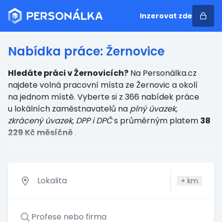
Inzerovat zde
Nabídka práce: Žernovice
Hledáte práci v Žernovicích?
Na Personálka.cz
najdete volná pracovní místa ze Žernovic a okolí
na jednom místě. Vyberte si z 366 nabídek práce
u lokálních zaměstnavatelů
na
plný úvazek,
zkrácený úvazek, DPP i DPČ
s průměrným platem
38
229 Kč měsíčně
.
+
km