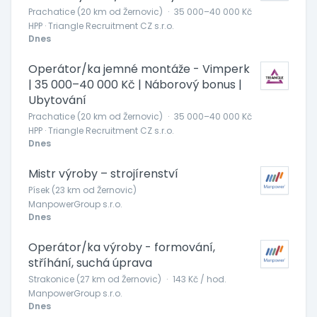
Prachatice (20 km od Žernovic)
·
35 000–40 000 Kč
HPP · Triangle Recruitment CZ s.r.o.
Dnes
Operátor/ka jemné montáže - Vimperk
| 35 000–40 000 Kč | Náborový bonus |
Ubytování
Prachatice (20 km od Žernovic)
·
35 000–40 000 Kč
HPP · Triangle Recruitment CZ s.r.o.
Dnes
Mistr výroby – strojírenství
Písek (23 km od Žernovic)
ManpowerGroup s.r.o.
Dnes
Operátor/ka výroby - formování,
stříhání, suchá úprava
Strakonice (27 km od Žernovic)
·
143 Kč / hod.
ManpowerGroup s.r.o.
Dnes