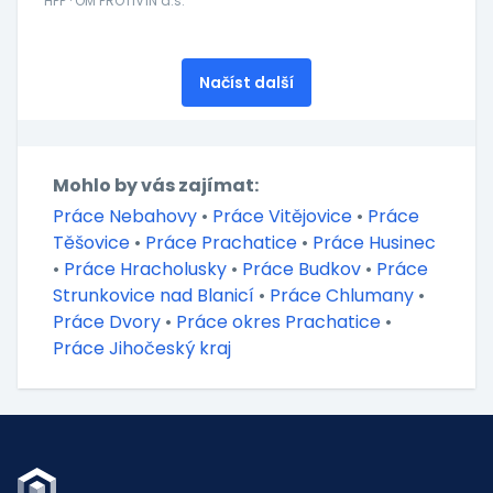
HPP · OM PROTIVÍN a.s.
Načíst další
Mohlo by vás zajímat:
Práce Nebahovy
•
Práce Vitějovice
•
Práce
Těšovice
•
Práce Prachatice
•
Práce Husinec
•
Práce Hracholusky
•
Práce Budkov
•
Práce
Strunkovice nad Blanicí
•
Práce Chlumany
•
Práce Dvory
•
Práce okres Prachatice
•
Práce Jihočeský kraj