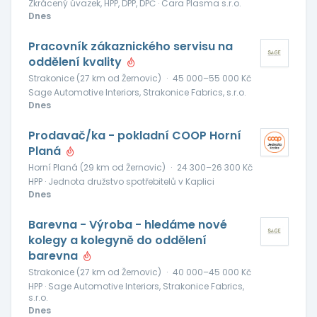
Zkrácený úvazek, HPP, DPP, DPČ · Cara Plasma s.r.o.
Dnes
Pracovník zákaznického servisu na
oddělení kvality
Strakonice (27 km od Žernovic)
·
45 000–55 000 Kč
Sage Automotive Interiors, Strakonice Fabrics, s.r.o.
Dnes
Prodavač/ka - pokladní COOP Horní
Planá
Horní Planá (29 km od Žernovic)
·
24 300–26 300 Kč
HPP · Jednota družstvo spotřebitelů v Kaplici
Dnes
Barevna - Výroba - hledáme nové
kolegy a kolegyně do oddělení
barevna
Strakonice (27 km od Žernovic)
·
40 000–45 000 Kč
HPP · Sage Automotive Interiors, Strakonice Fabrics,
s.r.o.
Dnes