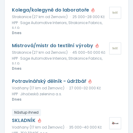
Kolega/kolegyně do laboratoře
Strakonice (27 km od Žernovic)
·
25 000–28 000 Kč
HPP · Sage Automotive Interiors, Strakonice Fabrics,
s.r.o.
Dnes
Mistrová/mistr do textilní výroby
Strakonice (27 km od Žernovic)
·
45 000–50 000 Kč
HPP · Sage Automotive Interiors, Strakonice Fabrics,
s.r.o.
Dnes
Potravinářský dělník - údržbář
Vodňany (17 km od Žernovic)
·
27 000–32 000 Kč
HPP · Jihočeská zelenina a.s.
Dnes
Nástup ihned
SKLADNÍK
Vodňany (17 km od Žernovic)
·
35 000–40 000 Kč