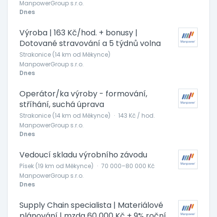
ManpowerGroup s.r.o.
Dnes
Výroba | 163 Kč/hod. + bonusy |
Dotované stravování a 5 týdnů volna
Strakonice (14 km od Měkynce)
ManpowerGroup s.r.o.
Dnes
Operátor/ka výroby - formování,
stříhání, suchá úprava
Strakonice (14 km od Měkynce)
·
143 Kč / hod.
ManpowerGroup s.r.o.
Dnes
Vedoucí skladu výrobního závodu
Písek (19 km od Měkynce)
·
70 000–80 000 Kč
ManpowerGroup s.r.o.
Dnes
Supply Chain specialista | Materiálové
plánování | mzda 60 000 Kč + 9% roční