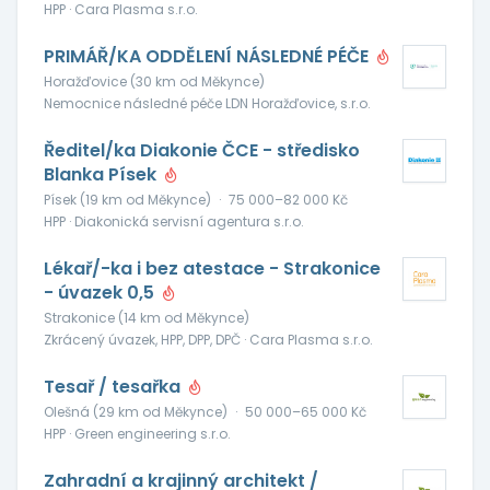
HPP · Cara Plasma s.r.o.
PRIMÁŘ/KA ODDĚLENÍ NÁSLEDNÉ PÉČE
Horažďovice (30 km od Měkynce)
Nemocnice následné péče LDN Horažďovice, s.r.o.
Ředitel/ka Diakonie ČCE - středisko
Blanka Písek
Písek (19 km od Měkynce)
·
75 000–82 000 Kč
HPP · Diakonická servisní agentura s.r.o.
Lékař/-ka i bez atestace - Strakonice
- úvazek 0,5
Strakonice (14 km od Měkynce)
Zkrácený úvazek, HPP, DPP, DPČ · Cara Plasma s.r.o.
Tesař / tesařka
Olešná (29 km od Měkynce)
·
50 000–65 000 Kč
HPP · Green engineering s.r.o.
Zahradní a krajinný architekt /