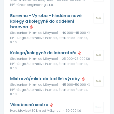
HPP · Green engineering s.r.o.
Barevna - Výroba - hledáme nové
kolegy a kolegyně do oddělení
barevna
Strakonice (14 km od Měkynce)
·
40 000–45 000 Kč
HPP · Sage Automotive Interiors, Strakonice Fabrics,
s.r.o.
Kolega/kolegyně do laboratoře
Strakonice (14 km od Měkynce)
·
25 000–28 000 Kč
HPP · Sage Automotive Interiors, Strakonice Fabrics,
s.r.o.
Mistrová/mistr do textilní výroby
Strakonice (14 km od Měkynce)
·
45 000–50 000 Kč
HPP · Sage Automotive Interiors, Strakonice Fabrics,
s.r.o.
Všeobecná sestra
Horažďovice (30 km od Měkynce)
·
60 000 Kč