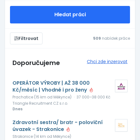
Hledat práci
Filtrovat
509
nabídek práce
Doporučujeme
Chci zde inzerovat
OPERÁTOR VÝROBY | AŽ 38 000
Kč/měsíc | Vhodné i pro ženy
Prachatice (15 km od Měkynce)
·
37 000–38 000 Kč
Triangle Recruitment CZ s.r.o.
Dnes
Zdravotní sestra/ bratr - poloviční
úvazek - Strakonice
Strakonice (14 km od Měkynce)