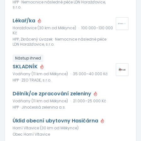
HPP · Nemocnice následné péče LDN Horažďovice,
s.r.o.
Lékař/ka
Horažďovice (30 km od Měkynce)
·
100 000–130 000
Kč
HPP, Zkrácený úvazek · Nemocnice následné péče
LDN Horažďovice, s.r.o.
Nástup ihned
SKLADNÍK
Vodňany (11 km od Měkynce)
·
35 000–40 000 Kč
HPP · ZEO TRADE, s.r.o.
Dělník/ce zpracování zeleniny
Vodňany (11 km od Měkynce)
·
21 000–25 000 Kč
HPP · Jihočeská zelenina a.s.
Úklid obecní ubytovny Hasičárna
Horní Vltavice (30 km od Měkynce)
Obec Horní Vltavice