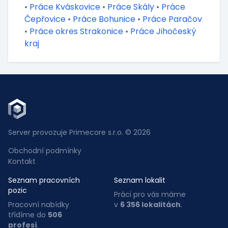
•
Práce Kváskovice
•
Práce Skály
•
Práce
Čepřovice
•
Práce Bohunice
•
Práce Paračov
•
Práce okres Strakonice
•
Práce Jihočeský
kraj
Server provozuje Primecore s.r.o. © 2026
Obchodní podmínky
Kontakt
Seznam pracovních
Seznam lokalit
pozic
Práci pro vás máme
Pracovní nabídky
v
6 356 lokalitách
.
třídíme do
506
profesí
.