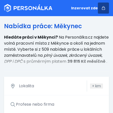
Inzerovat zde
Nabídka práce: Měkynec
Hledáte práci v Měkynci?
Na Personálka.cz najdete
volná pracovní místa z Měkynce a okolí na jednom
místě. Vyberte si z 509 nabídek práce u lokálních
zaměstnavatelů
na
plný úvazek, zkrácený úvazek,
DPP i DPČ
s průměrným platem
39 815 Kč měsíčně
.
+
km