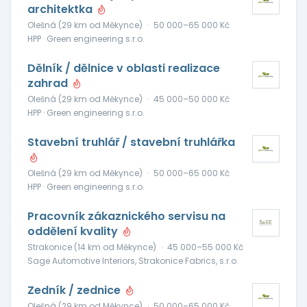
architektka
Olešná (29 km od Měkynce)
·
50 000–65 000 Kč
HPP · Green engineering s.r.o.
Dělník / dělnice v oblasti realizace
zahrad
Olešná (29 km od Měkynce)
·
45 000–50 000 Kč
HPP · Green engineering s.r.o.
Stavební truhlář / stavební truhlářka
Olešná (29 km od Měkynce)
·
50 000–65 000 Kč
HPP · Green engineering s.r.o.
Pracovník zákaznického servisu na
oddělení kvality
Strakonice (14 km od Měkynce)
·
45 000–55 000 Kč
Sage Automotive Interiors, Strakonice Fabrics, s.r.o.
Zedník / zednice
Olešná (29 km od Měkynce)
·
50 000–65 000 Kč