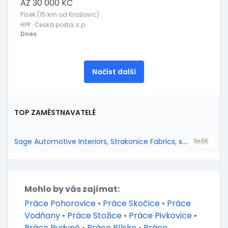
AŽ 30 000 KČ
Písek (15 km od Krašlovic)
HPP · Česká pošta, s.p.
Dnes
Načíst další
TOP ZAMĚSTNAVATELÉ
Sage Automotive Interiors, Strakonice Fabrics, s.r.o.
Mohlo by vás zajímat:
Práce Pohorovice
•
Práce Skočice
•
Práce
Vodňany
•
Práce Stožice
•
Práce Pivkovice
•
Práce Budyně
•
Práce Bílsko
•
Práce