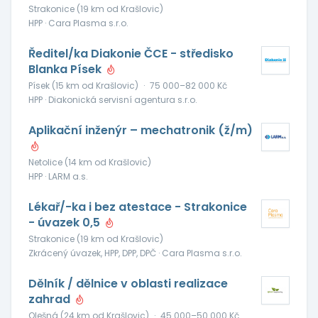
Strakonice (19 km od Krašlovic)
HPP · Cara Plasma s.r.o.
Ředitel/ka Diakonie ČCE - středisko
Blanka Písek
Písek (15 km od Krašlovic)
·
75 000–82 000 Kč
HPP · Diakonická servisní agentura s.r.o.
Aplikační inženýr – mechatronik (ž/m)
Netolice (14 km od Krašlovic)
HPP · LARM a.s.
Lékař/-ka i bez atestace - Strakonice
- úvazek 0,5
Strakonice (19 km od Krašlovic)
Zkrácený úvazek, HPP, DPP, DPČ · Cara Plasma s.r.o.
Dělník / dělnice v oblasti realizace
zahrad
Olešná (24 km od Krašlovic)
·
45 000–50 000 Kč