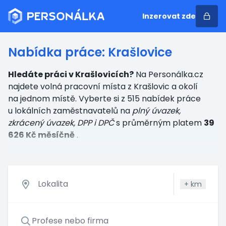
Inzerovat zde
Nabídka práce: Krašlovice
Hledáte práci v Krašlovicích?
Na Personálka.cz
najdete volná pracovní místa z Krašlovic a okolí
na jednom místě. Vyberte si z 515 nabídek práce
u lokálních zaměstnavatelů
na
plný úvazek,
zkrácený úvazek, DPP i DPČ
s průměrným platem
39
626 Kč měsíčně
.
+
km