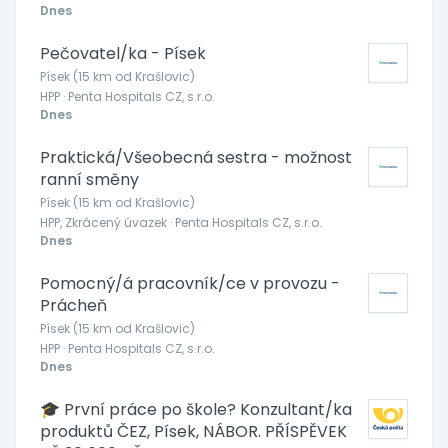
Dnes
Pečovatel/ka - Písek
Písek (15 km od Krašlovic)
HPP · Penta Hospitals CZ, s.r.o.
Dnes
Praktická/Všeobecná sestra - možnost
ranní směny
Písek (15 km od Krašlovic)
HPP, Zkrácený úvazek · Penta Hospitals CZ, s.r.o.
Dnes
Pomocný/á pracovník/ce v provozu -
Prácheň
Písek (15 km od Krašlovic)
HPP · Penta Hospitals CZ, s.r.o.
Dnes
🎓 První práce po škole? Konzultant/ka
produktů ČEZ, Písek, NÁBOR. PŘÍSPĚVEK