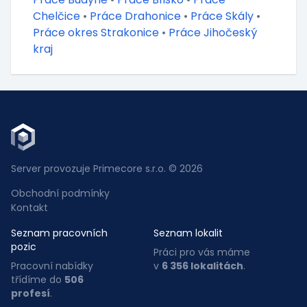
Chelčice
•
Práce Drahonice
•
Práce Skály
•
Práce okres Strakonice
•
Práce Jihočeský
kraj
Server provozuje Primecore s.r.o. © 2026
Obchodní podmínky
Kontakt
Seznam pracovních
Seznam lokalit
pozic
Práci pro vás máme
Pracovní nabídky
v
6 356 lokalitách
.
třídíme do
506
profesí
.