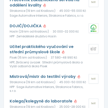
oddělení kvality
Strakonice (19 km od Krašlovic)
·
45 000–55 000 Kč
Sage Automotive Interiors, Strakonice Fabrics, s.r.o.
DOJIČ/DOJIČKA
Hosín (29 km od Krašlovic)
·
30 000–32 000 Kč
HPP · Zemědělské družstvo Hosín
Učitel praktického vyučování ve
střední průmyslové škole
Písek (15 km od Krašlovic)
·
37 580–48 990 Kč
HPP, Zkrácený úvazek · Střední průmyslová škola a
Vyšší odborná škola Písek
Mistrová/mistr do textilní výroby
Strakonice (19 km od Krašlovic)
·
45 000–50 000 Kč
HPP · Sage Automotive Interiors, Strakonice Fabrics,
s.r.o.
Kolega/kolegyně do laboratoře
Strakonice (19 km od Krašlovic)
·
25 000–28 000 Kč