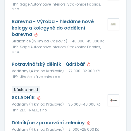
HPP · Sage Automotive Interiors, Strakonice Fabrics,
s.r.o.
Barevna - Výroba - hledáme nové
kolegy a kolegyně do oddělení
barevna
Strakonice (19 km od Krašlovic)
·
40 000–45 000 Kč
HPP · Sage Automotive Interiors, Strakonice Fabrics,
s.r.o.
Potravinářský dělník - údržbář
Vodňany (4 km od Krašlovic)
·
27 000–32 000 Kč
HPP · Jihočeská zelenina a.s.
Nástup ihned
SKLADNÍK
Vodňany (4 km od Krašlovic)
·
35 000–40 000 Kč
HPP · ZEO TRADE, s.r.o.
Dělník/ce zpracování zeleniny
Vodňany (4 km od Krašlovic)
·
21 000–25 000 Kč