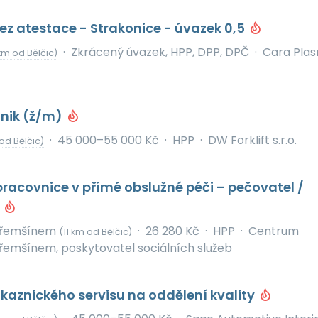
bez atestace - Strakonice - úvazek 0,5
·
Zkrácený úvazek, HPP, DPP, DPČ
·
Cara Pla
km od Bělčic)
hnik (ž/m)
·
45 000–55 000 Kč
·
HPP
·
DW Forklift s.r.o.
od Bělčic)
pracovnice v přímé obslužné péči – pečovatel /
a
 Třemšínem
·
26 280 Kč
·
HPP
·
Centrum
(11 km od Bělčic)
řemšínem, poskytovatel sociálních služeb
kaznického servisu na oddělení kvality