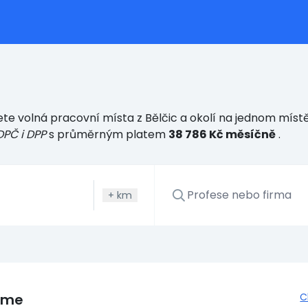
te volná pracovní místa z Bělčic a okolí na jednom místě
DPČ i DPP
s průměrným platem
38 786 Kč měsíčně
.
+
km
eme
C