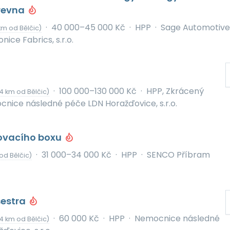
revna
·
40 000–45 000 Kč
·
HPP
·
Sage Automotive
km od Bělčic)
onice Fabrics, s.r.o.
·
100 000–130 000 Kč
·
HPP, Zkrácený
4 km od Bělčic)
nice následné péče LDN Horažďovice, s.r.o.
ovacího boxu
·
31 000–34 000 Kč
·
HPP
·
SENCO Příbram
od Bělčic)
estra
·
60 000 Kč
·
HPP
·
Nemocnice následné
4 km od Bělčic)