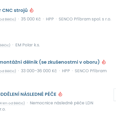
 CNC strojů
·
35 000 Kč
·
HPP
·
SENCO Příbram spol. s r.o.
od Bělčic)
·
EM Polar k.s.
Bělčic)
montážní dělník (se zkušenostmi v oboru)
·
33 000–36 000 Kč
·
HPP
·
SENCO Příbram
od Bělčic)
DDĚLENÍ NÁSLEDNÉ PÉČE
·
Nemocnice následné péče LDN
4 km od Bělčic)
.o.