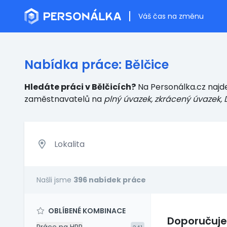
Váš čas na změnu
Nabídka práce: Bělčice
Hledáte práci v Bělčicích?
Na Personálka.cz najde
zaměstnavatelů
na
plný úvazek, zkrácený úvazek, 
Našli jsme
396 nabídek práce
OBLÍBENÉ KOMBINACE
Doporučuj