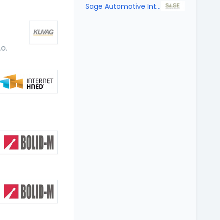
Sage Automotive Interiors, Strakonice Fabrics, s.r.o.
o.