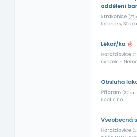
Relax zóna
oddělení ba
Sick days
Strakonice
(27 
Stravenkový paušál
Interiors, Strak
Stravenky
Ubytování
Lékař/ka
V zahraničí
Horažďovice
Vlastní organizace
(2
práce
úvazek
·
Nemoc
Výrobky a služby se
slevou
Obsluha lak
Vzdělávací kurzy a
školení
Příbram
(22 km 
Zaměstnanecké
spol. s r.o.
půjčky
Závodní stravování
Všeobecná s
Zvláštní prémie
Horažďovice
(2