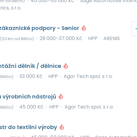
·
45 000–55 000 Kč
·
Sage Automotive Interio
km od Bělčic)
cs, s.r.o.
zákaznické podpory - Senior
·
29 000–37 000 Kč
·
HPP
·
ARENIS
(23 km od Bělčic)
tážní dělník / dělnice
·
33 000 Kč
·
HPP
·
Agor Tech spol. s r.o.
Bělčic)
a výrobních nástrojů
·
45 000 Kč
·
HPP
·
Agor Tech spol. s r.o.
Bělčic)
tr do textilní výroby