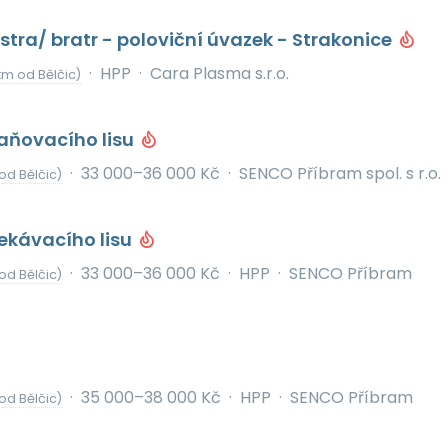
stra/ bratr - poloviční úvazek - Strakonice
·
HPP
·
Cara Plasma s.r.o.
km od Bělčic)
aňovacího lisu
·
33 000–36 000 Kč
·
SENCO Příbram spol. s r.o.
od Bělčic)
ekávacího lisu
·
33 000–36 000 Kč
·
HPP
·
SENCO Příbram
od Bělčic)
·
35 000–38 000 Kč
·
HPP
·
SENCO Příbram
od Bělčic)