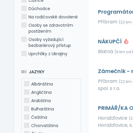
Cizince
Důchodce
Programátor
Na rodičovské dovolené
Příbram
(22 km 
Osoby se zdravotním
postižením
Osoby vyžadující
NÁKUPČÍ
bezbariérový přístup
Blatná
(9 km od 
Uprchlíky z Ukrajiny
Zámečník - 
JAZYKY
Příbram
(22 km 
Albánština
spol. s r.o.
Angličtina
Arabština
PRIMÁŘ/KA O
Bulharština
Čeština
Horažďovice
(2
Horažďovice, s.r
Chorvatština