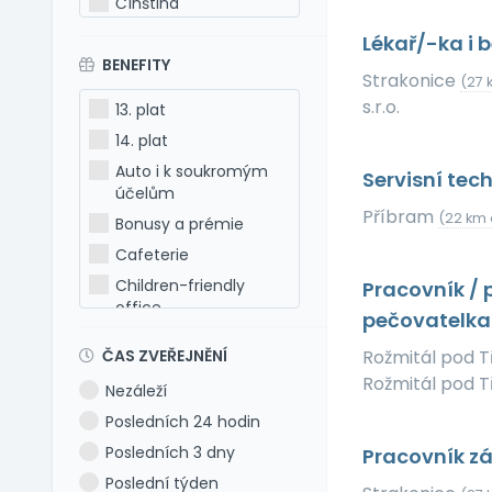
Čínština
Estonština
Lékař/-ka i 
BENEFITY
Francouzština
Strakonice
(27 
Hebrejština
s.r.o.
13. plat
Holandština
14. plat
Italština
Auto i k soukromým
Servisní tec
Japonština
účelům
Příbram
Latina
(22 km 
Bonusy a prémie
Litevština
Cafeterie
Lotyšština
Children-friendly
Pracovník / 
office
Maďarština
pečovatelk
Dog-friendly office
Makedonština
ČAS ZVEŘEJNĚNÍ
Rožmitál pod
Dovolená 5 týdnů
Němčina
Rožmitál pod T
Nezáleží
Dovolená 6 týdnů
Polština
Posledních 24 hodin
Dovolená navíc
Portugalština
Posledních 3 dny
Pracovník zá
Firemní akce
Rumunština
Poslední týden