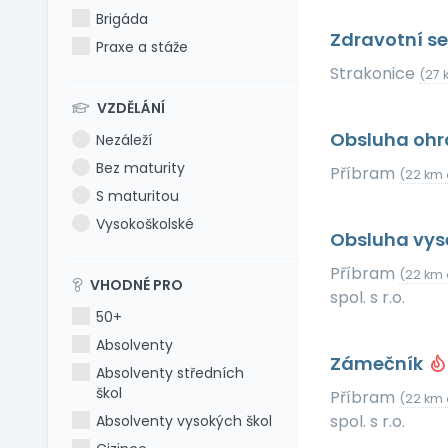
Brigáda
Zdravotní se
Praxe a stáže
Strakonice
(27 
VZDĚLÁNÍ
Obsluha ohr
Nezáleží
Bez maturity
Příbram
(22 km 
S maturitou
Vysokoškolské
Obsluha vys
Příbram
(22 km 
VHODNÉ PRO
spol. s r.o.
50+
Absolventy
Zámečník
Absolventy středních
škol
Příbram
(22 km 
spol. s r.o.
Absolventy vysokých škol