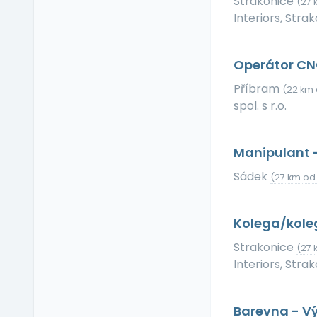
Strakonice
(27 
Příspěvek na dopravu
Interiors, Strak
Příspěvek na
dovolenou
Příspěvek na penzijní
Operátor CN
připojištění
Příbram
(22 km 
Příspěvek na
spol. s r.o.
soukromé životní
pojištění
Příspěvek na
Manipulant 
ubytování
Sádek
Příspěvek na volný čas
(27 km od 
Příspěvek na
vzdělávání
Kolega/kole
Profesní/osobní kouč
Strakonice
(27 
Provize z prodeje
Interiors, Strak
Pružná pracovní doba
Rekreace ve firemním
zařízení
Barevna - V