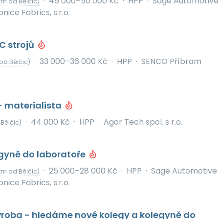
·
45 000–50 000 Kč
·
HPP
·
Sage Automotive
km od Bělčic)
onice Fabrics, s.r.o.
C strojů
·
33 000–36 000 Kč
·
HPP
·
SENCO Příbram
od Bělčic)
- materialista
·
44 000 Kč
·
HPP
·
Agor Tech spol. s r.o.
Bělčic)
gyně do laboratoře
·
25 000–28 000 Kč
·
HPP
·
Sage Automotive
km od Bělčic)
onice Fabrics, s.r.o.
ýroba - hledáme nové kolegy a kolegyně do