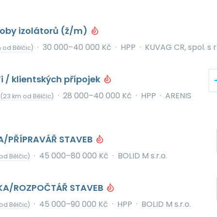
oby izolátorů (ž/m)
·
30 000–40 000 Kč
·
HPP
·
KUVAG CR, spol. s r.
 od Bělčic)
i / klientských přípojek
·
28 000–40 000 Kč
·
HPP
·
ARENIS
(23 km od Bělčic)
A/PŘÍPRAVÁŘ STAVEB
·
45 000–80 000 Kč
·
BOLID M s.r.o.
od Bělčic)
KA/ROZPOČTÁŘ STAVEB
·
45 000–90 000 Kč
·
HPP
·
BOLID M s.r.o.
od Bělčic)