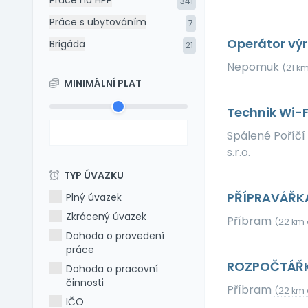
Práce na HPP
341
Práce s ubytováním
7
Operátor výr
Brigáda
21
Nepomuk
(21 km
MINIMÁLNÍ PLAT
Technik Wi-F
Spálené Poříčí
s.r.o.
TYP ÚVAZKU
PŘÍPRAVÁŘK
Plný úvazek
Zkrácený úvazek
Příbram
(22 km 
Dohoda o provedení
práce
ROZPOČTÁŘ
Dohoda o pracovní
činnosti
Příbram
(22 km 
IČO