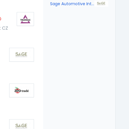
Sage Automotive Interiors, Strakonice Fabrics, s.r.o.
t CZ