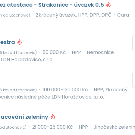
bez atestace - Strakonice - úvazek 0,5
·
Zkrácený úvazek, HPP, DPP, DPČ
·
Cara
km od Litochovic)
estra
·
60 000 Kč
·
HPP
·
Nemocnice
5 km od Litochovic)
LDN Horažďovice, s.r.o.
·
100 000–130 000 Kč
·
HPP, Zkrácený
5 km od Litochovic)
nice následné péče LDN Horažďovice, s.r.o.
racování zeleniny
·
21 000–25 000 Kč
·
HPP
·
Jihočeská zelenin
od Litochovic)