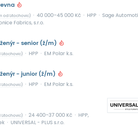
revna
·
40 000–45 000 Kč
·
HPP
·
Sage Automot
km od Litochovic)
onice Fabrics, s.r.o.
nženýr - senior (ž/m)
·
HPP
·
EM Polar k.s.
 Litochovic)
nženýr - junior (ž/m)
·
HPP
·
EM Polar k.s.
 Litochovic)
·
24 400–37 000 Kč
·
HPP,
 Litochovic)
ek
·
UNIVERSAL - PLUS s.r.o.