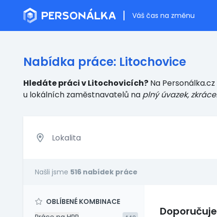
Váš čas na změnu
Nabídka práce: Litochovice
Hledáte práci v Litochovicích?
Na Personálka.cz 
u lokálních zaměstnavatelů
na
plný úvazek, zkráce
Našli jsme
516 nabídek práce
OBLÍBENÉ KOMBINACE
Doporučuj