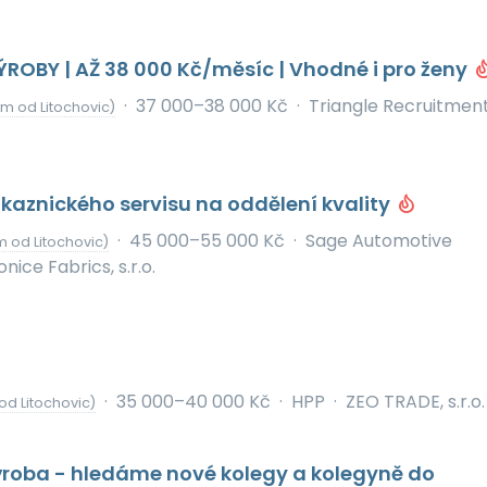
OBY | AŽ 38 000 Kč/měsíc | Vhodné i pro ženy
·
37 000–38 000 Kč
·
Triangle Recruitmen
km od Litochovic)
kaznického servisu na oddělení kvality
·
45 000–55 000 Kč
·
Sage Automotive
km od Litochovic)
onice Fabrics, s.r.o.
·
35 000–40 000 Kč
·
HPP
·
ZEO TRADE, s.r.o.
od Litochovic)
ýroba - hledáme nové kolegy a kolegyně do