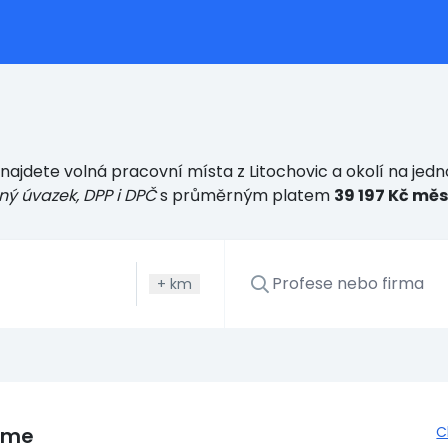
najdete volná pracovní místa z Litochovic a okolí na jed
ný úvazek, DPP i DPČ
s průměrným platem
39 197 Kč mě
+
km
eme
C