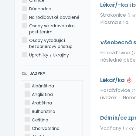
Cizince
Lékař/-ka i 
Důchodce
Strakonice
(11 
Na rodičovské dovolené
Plasma s.r.o.
Osoby se zdravotním
postižením
Osoby vyžadující
Všeobecná s
bezbariérový přístup
Horažďovice
(2
Uprchlíky z Ukrajiny
následné péče 
JAZYKY
Lékař/ka
Albánština
Horažďovice
(2
Angličtina
úvazek
·
Nemoc
Arabština
Bulharština
Dělník/ce zp
Čeština
Vodňany
Chorvatština
(17 km 