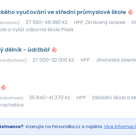
ického vyučování ve střední průmyslové škole
·
37 580–48 990 Kč
·
HPP, Zkrácený úvazek
·
S
itochovic)
la a Vyšší odborná škola Písek
ý dělník - údržbář
·
27 000–32 000 Kč
·
HPP
·
Jihočeská zelenin
od Litochovic)
Š
·
35 840–41 370 Kč
·
HPP
·
Základní škola a M
 Litochovic)
Prachatice
ěstnance?
Inzerujte na Personálka.cz a najděte.
Více informací