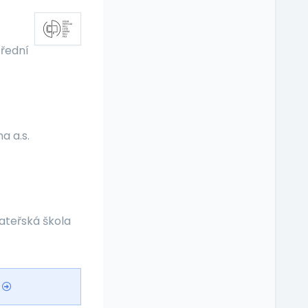
třední
a a.s.
ateřská škola