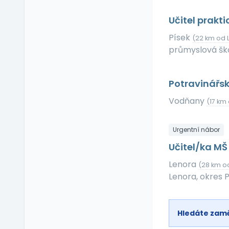
Příspěvek na dopravu
Učitel prakt
Příspěvek na
dovolenou
Písek
(22 km od L
Příspěvek na penzijní
průmyslová ško
připojištění
Příspěvek na
soukromé životní
Potravinářsk
pojištění
Vodňany
(17 km 
Příspěvek na
ubytování
Příspěvek na volný čas
Urgentní nábor
Příspěvek na
Učitel/ka M
vzdělávání
Lenora
(28 km od
Profesní/osobní kouč
Lenora, okres 
Provize z prodeje
Pružná pracovní doba
Rekreace ve firemním
Hledáte zam
zařízení