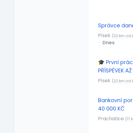
Relax zóna
Sick days
Stravenkový paušál
Správce daně
Stravenky
Písek
(22 km od L
Ubytování
·
Dnes
V zahraničí
Vlastní organizace
práce
🎓 První prác
Výrobky a služby se
PŘÍSPĚVEK AŽ
slevou
Písek
(22 km od L
Vzdělávací kurzy a
školení
Zaměstnanecké
Bankovní por
půjčky
40 000 KČ
Závodní stravování
Prachatice
Zvláštní prémie
(17 