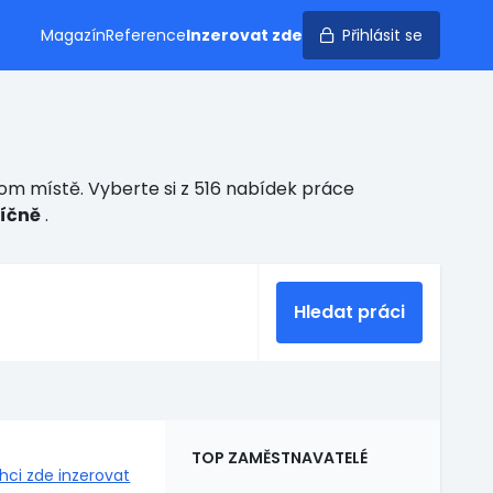
Magazín
Reference
Inzerovat zde
Přihlásit se
nom místě. Vyberte si z 516 nabídek práce
síčně
.
Hledat práci
TOP ZAMĚSTNAVATELÉ
hci zde inzerovat