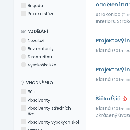
oddělení ba
Brigáda
Praxe a stáže
Strakonice
(11 
Interiors, Strak
VZDĚLÁNÍ
Projektový i
Nezáleží
Bez maturity
Blatná
(30 km od
S maturitou
Vysokoškolské
Projektový i
Blatná
(30 km od
VHODNÉ PRO
50+
Šička/šič
Absolventy
Blatná
Absolventy středních
(30 km od
škol
Zkrácený úvaz
Absolventy vysokých škol