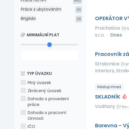
Práce na HPP
440
Práce s ubytováním
30
OPERÁTOR VÝR
Brigáda
28
Prachatice
(10 
s.r.o.
·
Dnes
MINIMÁLNÍ PLAT
Pracovník zá
Strakonice
(11 
Interiors, Strak
TYP ÚVAZKU
Plný úvazek
Nástup ihned
Zkrácený úvazek
SKLADNÍK
Dohoda o provedení
práce
Vodňany
(17 km 
Dohoda o pracovní
činnosti
Barevna - V
IČO