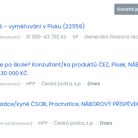
Ostatní 
 – vyměřování v Písku (221159)
·
31 360–43 792 Kč
·
SP
·
Generální finanční řed
itochovic)
e po škole? Konzultant/ka produktů ČEZ, Písek, NÁ
 30 000 KČ
·
HPP
·
Česká pošta, s.p.
·
Dnes
itochovic)
adce/kyně ČSOB, Prachatice, NÁBOROVÝ PŘÍSPĚVE
·
HPP
·
Česká pošta, s.p.
·
Dnes
km od Litochovic)