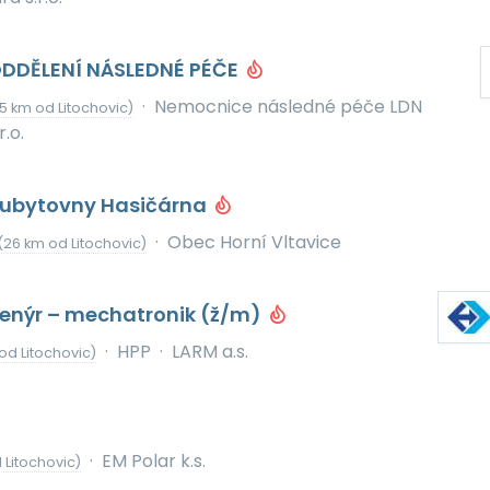
DDĚLENÍ NÁSLEDNÉ PÉČE
·
Nemocnice následné péče LDN
5 km od Litochovic)
.o.
í ubytovny Hasičárna
·
Obec Horní Vltavice
(26 km od Litochovic)
ženýr – mechatronik (ž/m)
·
HPP
·
LARM a.s.
od Litochovic)
·
EM Polar k.s.
 Litochovic)