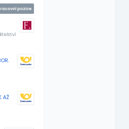
pracovní pozice
itelství
BOR.
K AŽ