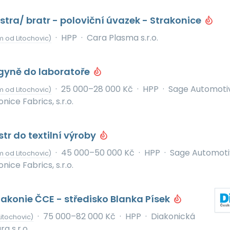
stra/ bratr - poloviční úvazek - Strakonice
·
HPP
·
Cara Plasma s.r.o.
km od Litochovic)
gyně do laboratoře
·
25 000–28 000 Kč
·
HPP
·
Sage Automoti
km od Litochovic)
onice Fabrics, s.r.o.
tr do textilní výroby
·
45 000–50 000 Kč
·
HPP
·
Sage Automoti
km od Litochovic)
onice Fabrics, s.r.o.
iakonie ČCE - středisko Blanka Písek
·
75 000–82 000 Kč
·
HPP
·
Diakonická
itochovic)
a s.r.o.