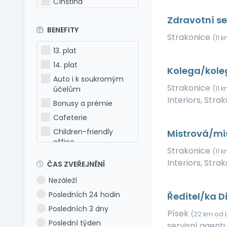
Čínština
Estonština
Zdravotní se
BENEFITY
Francouzština
Strakonice
(11 
Hebrejština
13. plat
Holandština
14. plat
Kolega/kole
Italština
Auto i k soukromým
Japonština
Strakonice
účelům
(11 
Interiors, Strak
Latina
Bonusy a prémie
Litevština
Cafeterie
Lotyšština
Children-friendly
Mistrová/mis
office
Maďarština
Strakonice
(11 
Dog-friendly office
Makedonština
Interiors, Strak
ČAS ZVEŘEJNĚNÍ
Dovolená 5 týdnů
Němčina
Nezáleží
Dovolená 6 týdnů
Polština
Posledních 24 hodin
Ředitel/ka D
Dovolená navíc
Portugalština
Posledních 3 dny
Firemní akce
Písek
Rumunština
(22 km od L
Poslední týden
servisní agentur