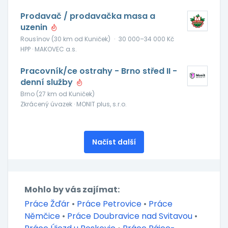
Prodavač / prodavačka masa a
uzenin
Rousínov (30 km od Kuniček)
·
30 000–34 000 Kč
HPP · MAKOVEC a.s.
Pracovník/ce ostrahy - Brno střed II -
denní služby
Brno (27 km od Kuniček)
Zkrácený úvazek · MONIT plus, s.r.o.
Načíst další
Mohlo by vás zajímat:
Práce Žďár
•
Práce Petrovice
•
Práce
Němčice
•
Práce Doubravice nad Svitavou
•