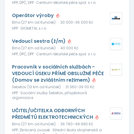
HPP, DPČ, DPP · Centrum lékařské péče spol. s r.o.
Operátor výroby
Brno (27 km od Kuniček)
·
30 000–36 000 Kč
HPP · GIOMETAL s.r.o.
Vedoucí sestra (ž/m)
Brno (27 km od Kuniček)
·
40 000 Kč
HPP, DPČ, DPP · Centrum lékařské péče spol. s r.o.
Pracovník v sociálních službách -
VEDOUCÍ ÚSEKU PŘÍMÉ OBSLUŽNÉ PÉČE
(Domov se zvláštním režimem)
Šebetov (13 km od Kuniček)
·
31 360–39 110 Kč
HPP · Sociální služby Šebetov, příspěvková
organizace
UČITEL/UČITELKA ODBORNÝCH
PŘEDMĚTŮ ELEKTROTECHNICKÝCH
Brno (27 km od Kuniček)
·
36 780–48 990 Kč
HPP, Zkrácený úvazek · Střední škola strojírenská a