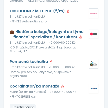
elektrotechnická Brno, příspěvková organizace
OBCHODNÍ ZÁSTUPCE (ž/m)
Brno (27 km od Kuniček)
HPP · KEB Automation s.r.o.
💼 Hledáme kolegu/kolegyni do týmu
– finanční specialista / konzultant
Brno (27 km od Kuniček)
·
40 000–80 000 Kč
IČO, Brigáda, DPČ, Praxe a stáže · Ing. Jaroslav
Škulavik, EFA
Pomocná kuchařka
Brno (27 km od Kuniček)
·
25 000–30 000 Kč
Domov pro seniory Foltýnova, příspěvková
organizace
Koordinátor/ka montáže
Kuřim (19 km od Kuniček)
·
37 000–40 000 Kč
HPP · TOSHULIN, a.s.
Urgentní nábor