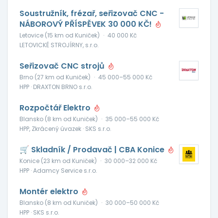
Soustružník, frézař, seřizovač CNC -
NÁBOROVÝ PŘÍSPĚVEK 30 000 KČ!
Letovice (15 km od Kuniček)
·
40 000 Kč
LETOVICKÉ STROJÍRNY, s.r.o.
Seřizovač CNC strojů
Brno (27 km od Kuniček)
·
45 000–55 000 Kč
HPP · DRAXTON BRNO s.r.o.
Rozpočtář Elektro
Blansko (8 km od Kuniček)
·
35 000–55 000 Kč
HPP, Zkrácený úvazek · SKS s.r.o.
🛒 Skladník / Prodavač | CBA Konice
Konice (23 km od Kuniček)
·
30 000–32 000 Kč
HPP · Adamcy Service s.r.o.
Montér elektro
Blansko (8 km od Kuniček)
·
30 000–50 000 Kč
HPP · SKS s.r.o.