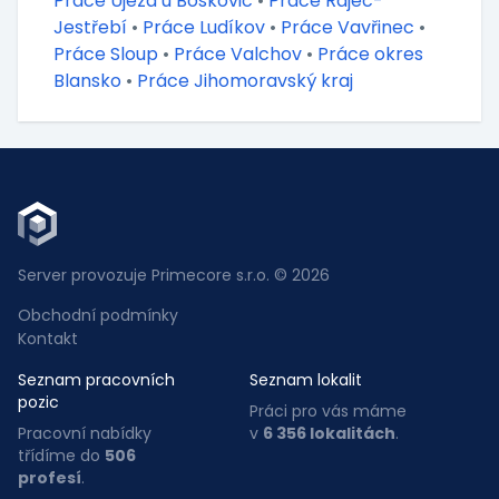
Práce Újezd u Boskovic
•
Práce Rájec-
Jestřebí
•
Práce Ludíkov
•
Práce Vavřinec
•
Práce Sloup
•
Práce Valchov
•
Práce okres
Blansko
•
Práce Jihomoravský kraj
Server provozuje Primecore s.r.o. © 2026
Obchodní podmínky
Kontakt
Seznam pracovních
Seznam lokalit
pozic
Práci pro vás máme
Pracovní nabídky
v
6 356 lokalitách
.
třídíme do
506
profesí
.