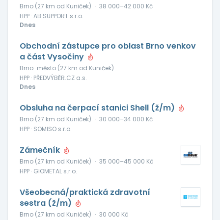
Brno (27 km od Kuniček)
·
38 000–42 000 Kč
HPP · AB SUPPORT s.r.o.
Dnes
Obchodní zástupce pro oblast Brno venkov
a část Vysočiny
Brno-město (27 km od Kuniček)
HPP · PŘEDVÝBĚR.CZ a.s.
Dnes
Obsluha na čerpací stanici Shell (ž/m)
Brno (27 km od Kuniček)
·
30 000–34 000 Kč
HPP · SOMISO s.r.o.
Zámečník
Brno (27 km od Kuniček)
·
35 000–45 000 Kč
HPP · GIOMETAL s.r.o.
Všeobecná/praktická zdravotní
sestra (ž/m)
Brno (27 km od Kuniček)
·
30 000 Kč