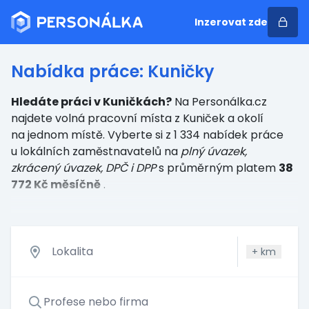
Inzerovat zde
Nabídka práce: Kuničky
Hledáte práci v Kuničkách?
Na Personálka.cz
najdete volná pracovní místa z Kuniček a okolí
na jednom místě. Vyberte si z 1 334 nabídek práce
u lokálních zaměstnavatelů
na
plný úvazek,
zkrácený úvazek, DPČ i DPP
s průměrným platem
38
772 Kč měsíčně
.
+
km