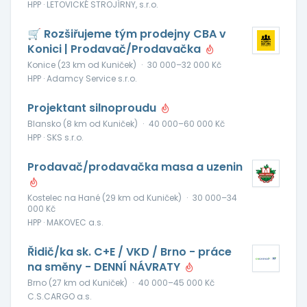
HPP · LETOVICKÉ STROJÍRNY, s.r.o.
🛒 Rozšiřujeme tým prodejny CBA v
Konici | Prodavač/Prodavačka
Konice (23 km od Kuniček)
·
30 000–32 000 Kč
HPP · Adamcy Service s.r.o.
Projektant silnoproudu
Blansko (8 km od Kuniček)
·
40 000–60 000 Kč
HPP · SKS s.r.o.
Prodavač/prodavačka masa a uzenin
Kostelec na Hané (29 km od Kuniček)
·
30 000–34
000 Kč
HPP · MAKOVEC a.s.
Řidič/ka sk. C+E / VKD / Brno - práce
na směny - DENNÍ NÁVRATY
Brno (27 km od Kuniček)
·
40 000–45 000 Kč
C.S.CARGO a.s.