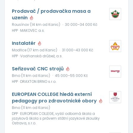
Prodavač / prodavačka masa a
uzenin
Rousínov (14 km od Kanic)
·
30 000–34 000 Kč
HPP · MAKOVEC a.s.
Instalatér
Modřice (17 km od Kanic)
·
31 000–43 000 Kč
HPP · Vodňanská drůbež, a.s.
Seřizovač CNC strojů
Brno (11 km od Kanic)
·
45 000–55 000 Kč
HPP · DRAXTON BRNO s.r.o.
EUROPEAN COLLEGE hledá externí
pedagogy pro zdravotnické obory
Brno (11 km od Kanic)
DPP · EUROPEAN COLLEGE, vyšší odborná škola a
jazyková škola s právem státní jazykové zkoušky
Ostrava, s.r.o.