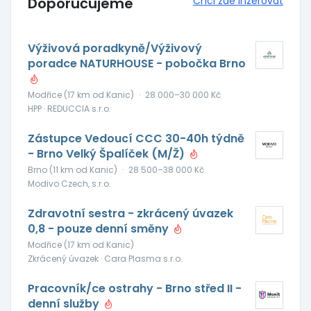
Doporučujeme
Chci zde inzerovat
Výživová poradkyně/Výživový
poradce NATURHOUSE - pobočka Brno
Modřice (17 km od Kanic)
·
28 000–30 000 Kč
HPP · REDUCCIA s.r.o.
Zástupce Vedoucí CCC 30-40h týdně
- Brno Velký Špalíček (M/Ž)
Brno (11 km od Kanic)
·
28 500–38 000 Kč
Modivo Czech, s.r.o.
Zdravotní sestra - zkrácený úvazek
0,8 - pouze denní směny
Modřice (17 km od Kanic)
Zkrácený úvazek · Cara Plasma s.r.o.
Pracovník/ce ostrahy - Brno střed II -
denní služby