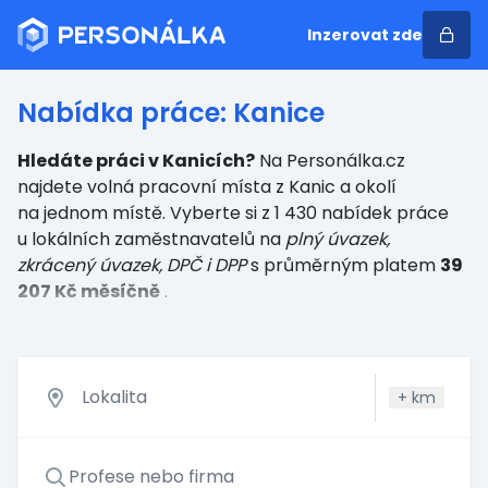
Inzerovat zde
Nabídka práce: Kanice
Hledáte práci v Kanicích?
Na Personálka.cz
najdete volná pracovní místa z Kanic a okolí
na jednom místě. Vyberte si z 1 430 nabídek práce
u lokálních zaměstnavatelů
na
plný úvazek,
zkrácený úvazek, DPČ i DPP
s průměrným platem
39
207 Kč měsíčně
.
+
km