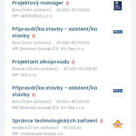
Projektový manager
Brno (11 km od Kanic)
·
40 000–50 000 Kč
HPP · AEROSERVIS, s.r.o.
Přípravář/ka stavby - asistent/ka
stavby
Brno (11 km od Kanic)
·
25 000–45 000 Kč
HPP, Zkrácený úvazek, IČO · BV-Dex, s.r.o.
Projektant silnoproudu
Blansko (12 km od Kanic)
·
40 000–60 000 Kč
HPP · SKS s.r.o.
Přípravář/ka stavby - asistent/ka
stavby
Brno (11 km od Kanic)
·
25 000–45 000 Kč
HPP, Zkrácený úvazek, IČO · BV-Dex, s.r.o.
Správce technologických zařízení
Modřice (17 km od Kanic)
·
50 000 Kč
HPP · Vodňanská drůbež, a.s.