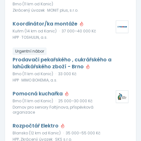
Brno (11 km od Kanic)
Zkrácený úvazek · MONIT plus, s.r.o.
Koordinátor/ka montáže
Kuřim (14 km od Kanic)
·
37 000–40 000 Kč
HPP · TOSHULIN, a.s.
Urgentní nábor
Prodavači pekařského , cukrářského a
lahůdkářského zboží - Brno
Brno (11 km od Kanic)
·
33 000 Kč
HPP · MIMO BOHEMIA, a.s.
Pomocná kuchařka
Brno (11 km od Kanic)
·
25 000–30 000 Kč
Domov pro seniory Foltýnova, příspěvková
organizace
Rozpočtář Elektro
Blansko (12 km od Kanic)
·
35 000–55 000 Kč
HPP, Zkrácený úvazek · SKS s.r.o.