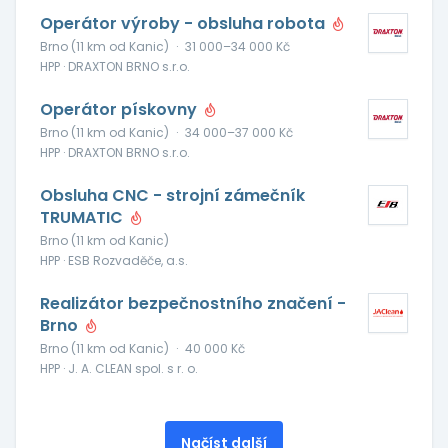
Operátor výroby - obsluha robota
Brno (11 km od Kanic)
·
31 000–34 000 Kč
HPP · DRAXTON BRNO s.r.o.
Operátor pískovny
Brno (11 km od Kanic)
·
34 000–37 000 Kč
HPP · DRAXTON BRNO s.r.o.
Obsluha CNC - strojní zámečník
TRUMATIC
Brno (11 km od Kanic)
HPP · ESB Rozvaděče, a.s.
Realizátor bezpečnostního značení -
Brno
Brno (11 km od Kanic)
·
40 000 Kč
HPP · J. A. CLEAN spol. s r. o.
Načíst další