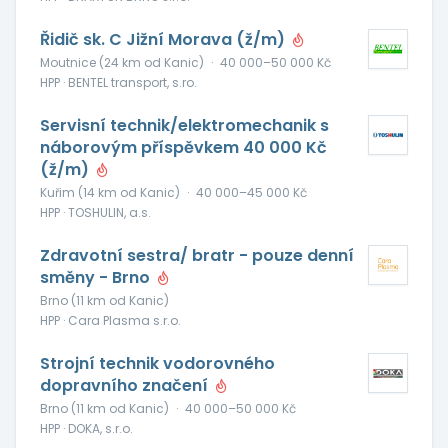
Řidič sk. C Jižní Morava (ž/m)
Moutnice (24 km od Kanic)
·
40 000–50 000 Kč
HPP · BENTEL transport, s.ro.
Servisní technik/elektromechanik s
náborovým příspěvkem 40 000 Kč
(ž/m)
Kuřim (14 km od Kanic)
·
40 000–45 000 Kč
HPP · TOSHULIN, a.s.
Zdravotní sestra/ bratr - pouze denní
směny - Brno
Brno (11 km od Kanic)
HPP · Cara Plasma s.r.o.
Strojní technik vodorovného
dopravního značení
Brno (11 km od Kanic)
·
40 000–50 000 Kč
HPP · DOKA, s.r.o.