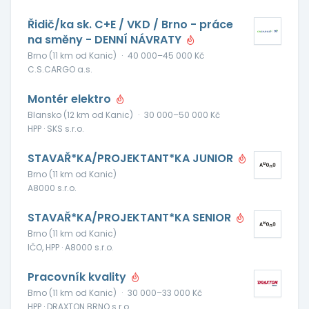
Řidič/ka sk. C+E / VKD / Brno - práce
na směny - DENNÍ NÁVRATY
Brno (11 km od Kanic)
·
40 000–45 000 Kč
C.S.CARGO a.s.
Montér elektro
Blansko (12 km od Kanic)
·
30 000–50 000 Kč
HPP · SKS s.r.o.
STAVAŘ*KA/PROJEKTANT*KA JUNIOR
Brno (11 km od Kanic)
A8000 s.r.o.
STAVAŘ*KA/PROJEKTANT*KA SENIOR
Brno (11 km od Kanic)
IČO, HPP · A8000 s.r.o.
Pracovník kvality
Brno (11 km od Kanic)
·
30 000–33 000 Kč
HPP · DRAXTON BRNO s.r.o.