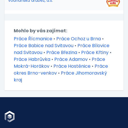
Vodňanská drůbež, a.s.
Mohlo by vás zajímat:
Práce Řícmanice
•
Práce Ochoz u Brna
•
Práce Babice nad Svitavou
•
Práce Bílovice
nad Svitavou
•
Práce Březina
•
Práce Křtiny
•
Práce Habrůvka
•
Práce Adamov
•
Práce
Mokrá-Horákov
•
Práce Hostěnice
•
Práce
okres Brno-venkov
•
Práce Jihomoravský
kraj