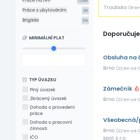
Práce na HPP
1 096
Troubsko
(18 k
Práce s ubytováním
39
Brigáda
59
Doporučuj
MINIMÁLNÍ PLAT
Obsluha na č
Brno
(22 km od O
TYP ÚVAZKU
Zámečník
Plný úvazek
Zkrácený úvazek
Brno
(22 km od O
Dohoda o provedení
práce
Všeobecná/p
Dohoda o pracovní
činnosti
Brno
(22 km od O
IČO
spol. s r.o.