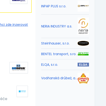
INPAP PLUS s.r.o.
hci zde inzerovat
NERIA INDUSTRY a.s.
Steinhauser, s.r.o.
BENTEL transport, s.ro.
ELQA, s.r.o.
Vodňanská drůbež, a.s.
péče