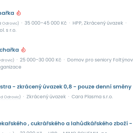
hařka
·
35 000–45 000 Kč
·
HPP, Zkrácený úvazek
·
d Odrovic)
. s r.o.
chařka
·
25 000–30 000 Kč
·
Domov pro seniory Foltýnov
drovic)
rganizace
stra - zkrácený úvazek 0,8 - pouze denní směny
·
Zkrácený úvazek
·
Cara Plasma s.r.o.
od Odrovic)
kařského , cukrářského a lahůdkářského zboží -