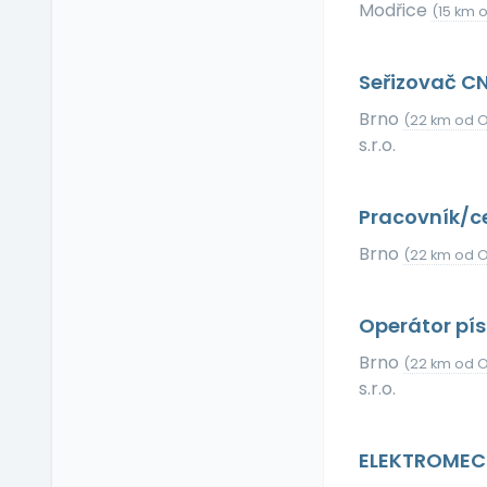
Modřice
Příspěvek na dopravu
(15 km 
Příspěvek na
dovolenou
Seřizovač CN
Příspěvek na penzijní
připojištění
Brno
(22 km od O
s.r.o.
Příspěvek na
soukromé životní
pojištění
Pracovník/ce
Příspěvek na
ubytování
Brno
(22 km od O
Příspěvek na volný čas
Příspěvek na
Operátor pí
vzdělávání
Profesní/osobní kouč
Brno
(22 km od O
Provize z prodeje
s.r.o.
Pružná pracovní doba
Rekreace ve firemním
ELEKTROMECH
zařízení