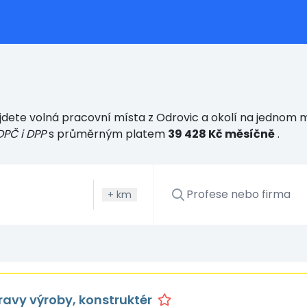
dete volná pracovní místa z Odrovic a okolí na jednom mí
DPČ i DPP
s průměrným platem
39 428 Kč měsíčně
.
+
km
ravy výroby, konstruktér