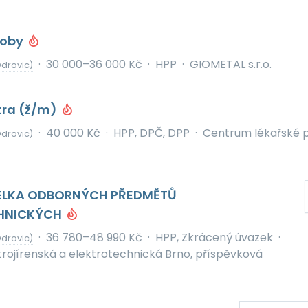
roby
·
30 000–36 000 Kč
·
HPP
·
GIOMETAL s.r.o.
drovic)
tra (ž/m)
·
40 000 Kč
·
HPP, DPČ, DPP
·
Centrum lékařské 
drovic)
TELKA ODBORNÝCH PŘEDMĚTŮ
HNICKÝCH
·
36 780–48 990 Kč
·
HPP, Zkrácený úvazek
·
drovic)
strojírenská a elektrotechnická Brno, příspěvková