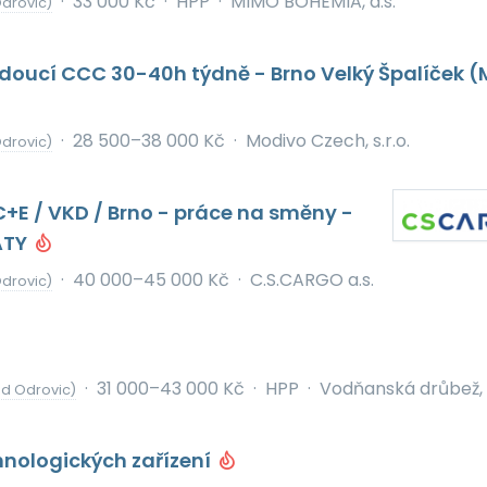
·
33 000 Kč
·
HPP
·
MIMO BOHEMIA, a.s.
drovic)
doucí CCC 30-40h týdně - Brno Velký Špalíček (
·
28 500–38 000 Kč
·
Modivo Czech, s.r.o.
drovic)
 C+E / VKD / Brno - práce na směny -
ATY
·
40 000–45 000 Kč
·
C.S.CARGO a.s.
drovic)
·
31 000–43 000 Kč
·
HPP
·
Vodňanská drůbež, a
od Odrovic)
hnologických zařízení