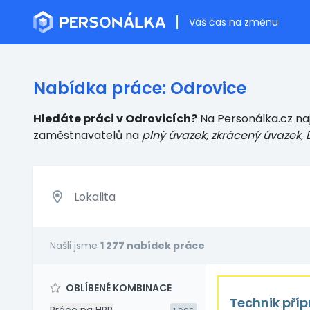
Váš čas na změnu
Nabídka práce: Odrovice
Hledáte práci v Odrovicích?
Na Personálka.cz naj
zaměstnavatelů
na
plný úvazek, zkrácený úvazek, 
Našli jsme
1 277 nabídek práce
OBLÍBENÉ KOMBINACE
Technik příp