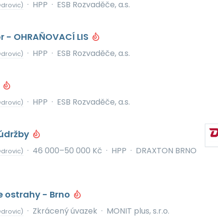
·
HPP
·
ESB Rozvaděče, a.s.
drovic)
r - OHRAŇOVACÍ LIS
·
HPP
·
ESB Rozvaděče, a.s.
drovic)
ž
·
HPP
·
ESB Rozvaděče, a.s.
drovic)
oúdržby
·
46 000–50 000 Kč
·
HPP
·
DRAXTON BRNO
drovic)
 ostrahy - Brno
·
Zkrácený úvazek
·
MONIT plus, s.r.o.
drovic)