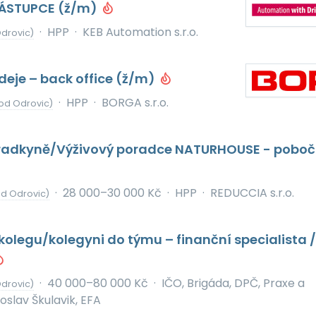
ÁSTUPCE (ž/m)
·
HPP
·
KEB Automation s.r.o.
drovic)
eje – back office (ž/m)
·
HPP
·
BORGA s.r.o.
 od Odrovic)
radkyně/Výživový poradce NATURHOUSE - pobo
·
28 000–30 000 Kč
·
HPP
·
REDUCCIA s.r.o.
od Odrovic)
olegu/kolegyni do týmu – finanční specialista /
·
40 000–80 000 Kč
·
IČO, Brigáda, DPČ, Praxe a
drovic)
roslav Škulavik, EFA