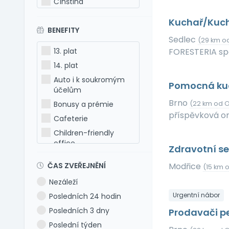
Čínština
Estonština
Kuchař/Kuc
BENEFITY
Francouzština
Sedlec
(29 km o
Hebrejština
13. plat
FORESTERIA spol
Holandština
14. plat
Italština
Auto i k soukromým
Pomocná ku
Japonština
účelům
Latina
Brno
Bonusy a prémie
(22 km od O
příspěvková o
Litevština
Cafeterie
Lotyšština
Children-friendly
office
Maďarština
Zdravotní se
Dog-friendly office
Makedonština
ČAS ZVEŘEJNĚNÍ
Modřice
(15 km 
Dovolená 5 týdnů
Němčina
Nezáleží
Dovolená 6 týdnů
Polština
Urgentní nábor
Posledních 24 hodin
Dovolená navíc
Portugalština
Posledních 3 dny
Prodavači pe
Firemní akce
Rumunština
Poslední týden