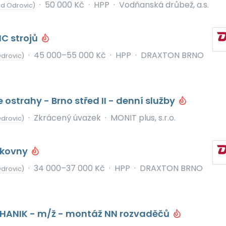
·
50 000 Kč
·
HPP
·
Vodňanská drůbež, a.s.
od Odrovic)
C strojů
·
45 000–55 000 Kč
·
HPP
·
DRAXTON BRNO
drovic)
 ostrahy - Brno střed II - denní služby
·
Zkrácený úvazek
·
MONIT plus, s.r.o.
drovic)
skovny
·
34 000–37 000 Kč
·
HPP
·
DRAXTON BRNO
drovic)
ANIK - m/ž - montáž NN rozvaděčů