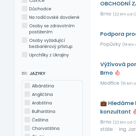
Cizince
OBCHODNÍ Z
Důchodce
Brno
(22 km od O
Na rodičovské dovolené
Osoby se zdravotním
postižením
Podpora prod
Osoby vyžadující
Popůvky
(19 km
bezbariérový přístup
Uprchlíky z Ukrajiny
Výživová po
Brno
JAZYKY
Modřice
(15 km 
Albánština
Angličtina
💼 Hledáme k
Arabština
konzultant
Bulharština
Čeština
Brno
(22 km od O
Chorvatština
stáže
·
Ing. Ja