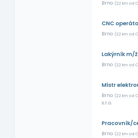
Brno
Relax zóna
(22 km od O
Sick days
Stravenkový paušál
CNC operáto
Stravenky
Brno
(22 km od O
Ubytování
V zahraničí
Lakýrník m/
Vlastní organizace
práce
Brno
(22 km od O
Výrobky a služby se
slevou
Mistr elektr
Vzdělávací kurzy a
školení
Brno
(22 km od O
Zaměstnanecké
s.r.o.
půjčky
Závodní stravování
Pracovník/ce
Zvláštní prémie
Brno
(22 km od O