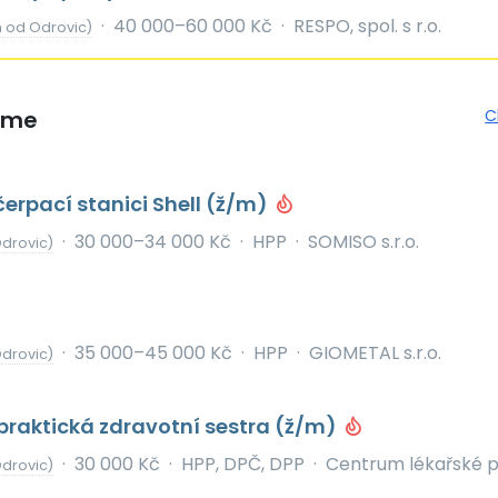
·
40 000–60 000 Kč
·
RESPO, spol. s r.o.
m od Odrovic)
eme
C
erpací stanici Shell (ž/m)
·
30 000–34 000 Kč
·
HPP
·
SOMISO s.r.o.
drovic)
·
35 000–45 000 Kč
·
HPP
·
GIOMETAL s.r.o.
drovic)
raktická zdravotní sestra (ž/m)
·
30 000 Kč
·
HPP, DPČ, DPP
·
Centrum lékařské 
drovic)