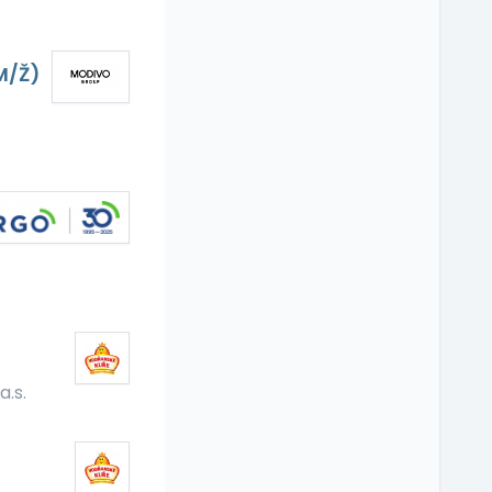
M/Ž)
.s.