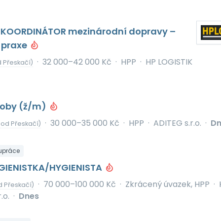
 KOORDINÁTOR mezinárodní dopravy –
 praxe
·
32 000–42 000 Kč
·
HPP
·
HP LOGISTIK
 Přeskačí)
roby (ž/m)
·
30 000–35 000 Kč
·
HPP
·
ADITEG s.r.o.
·
Dn
 od Přeskačí)
upráce
GIENISTKA/HYGIENISTA
·
70 000–100 000 Kč
·
Zkrácený úvazek, HPP
·
d Přeskačí)
.o.
·
Dnes