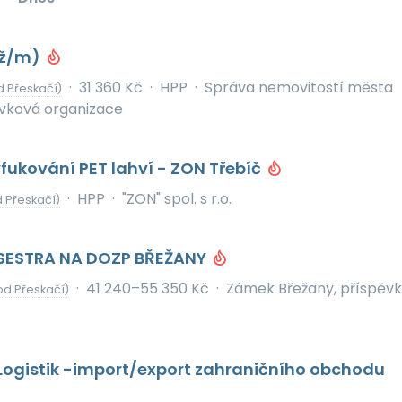
(ž/m)
·
31 360 Kč
·
HPP
·
Správa nemovitostí města
d Přeskačí)
ěvková organizace
fukování PET lahví - ZON Třebíč
·
HPP
·
"ZON" spol. s r.o.
 Přeskačí)
SESTRA NA DOZP BŘEŽANY
·
41 240–55 350 Kč
·
Zámek Břežany, příspěv
od Přeskačí)
Logistik -import/export zahraničního obchodu