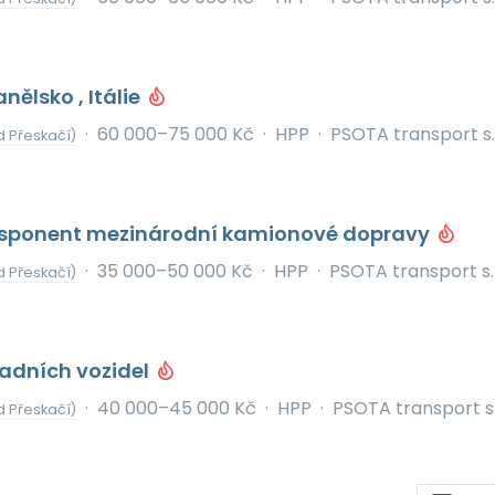
nělsko , Itálie
·
60 000–75 000 Kč
·
HPP
·
PSOTA transport s.r
d Přeskačí)
Disponent mezinárodní kamionové dopravy
·
35 000–50 000 Kč
·
HPP
·
PSOTA transport s.r
d Přeskačí)
ladních vozidel
·
40 000–45 000 Kč
·
HPP
·
PSOTA transport s.
d Přeskačí)