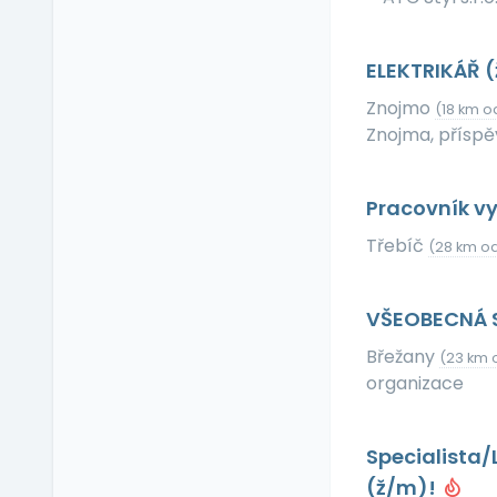
Příspěvek na dopravu
Příspěvek na
dovolenou
ELEKTRIKÁŘ 
Příspěvek na penzijní
Znojmo
(18 km o
připojištění
Znojma, přísp
Příspěvek na
soukromé životní
pojištění
Pracovník vy
Příspěvek na
Třebíč
ubytování
(28 km od
Příspěvek na volný čas
Příspěvek na
VŠEOBECNÁ 
vzdělávání
Břežany
(23 km 
Profesní/osobní kouč
organizace
Provize z prodeje
Pružná pracovní doba
Specialista/
Rekreace ve firemním
zařízení
(ž/m)!