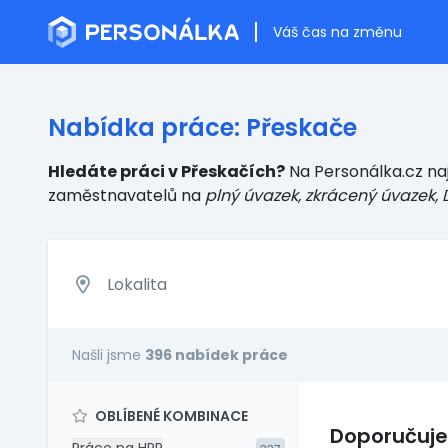
Váš čas na změnu
Nabídka práce: Přeskače
Hledáte práci v Přeskačích?
Na Personálka.cz naj
zaměstnavatelů
na
plný úvazek, zkrácený úvazek, 
Našli jsme
396 nabídek práce
OBLÍBENÉ KOMBINACE
Doporučuj