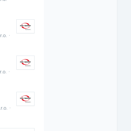
.o.
·
.o.
·
r.o.
·