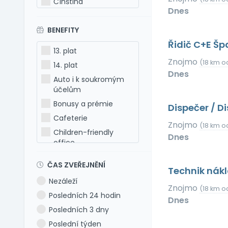
Čínština
Dnes
Estonština
BENEFITY
Francouzština
Řidič C+E Špa
Hebrejština
13. plat
Holandština
Znojmo
(18 km o
14. plat
Italština
Dnes
Auto i k soukromým
Japonština
účelům
Latina
Bonusy a prémie
Dispečer / 
Litevština
Cafeterie
Znojmo
(18 km o
Lotyšština
Children-friendly
Dnes
office
Maďarština
Dog-friendly office
Makedonština
ČAS ZVEŘEJNĚNÍ
Technik nák
Dovolená 5 týdnů
Němčina
Nezáleží
Dovolená 6 týdnů
Polština
Znojmo
(18 km o
Posledních 24 hodin
Dovolená navíc
Dnes
Portugalština
Posledních 3 dny
Firemní akce
Rumunština
Poslední týden