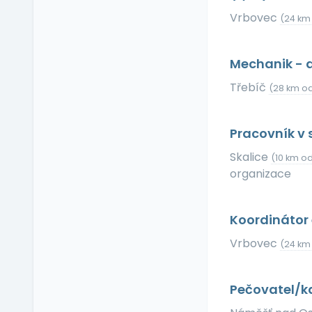
Relax zóna
Vrbovec
(24 km
Sick days
Stravenkový paušál
Mechanik - d
Stravenky
Ubytování
Třebíč
(28 km od
V zahraničí
Vlastní organizace
Pracovník v 
práce
Skalice
Výrobky a služby se
(10 km od
slevou
organizace
Vzdělávací kurzy a
školení
Koordinátor 
Zaměstnanecké
půjčky
Vrbovec
(24 km
Závodní stravování
Zvláštní prémie
Pečovatel/k