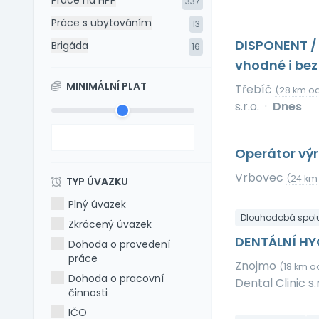
Práce na HPP
337
Práce s ubytováním
13
DISPONENT /
Brigáda
16
vhodné i bez
MINIMÁLNÍ PLAT
Třebíč
(28 km od
s.r.o.
·
Dnes
Operátor vý
Vrbovec
(24 km
TYP ÚVAZKU
Plný úvazek
Dlouhodobá spol
Zkrácený úvazek
DENTÁLNÍ HY
Dohoda o provedení
práce
Znojmo
(18 km o
Dohoda o pracovní
Dental Clinic s.r
činnosti
IČO