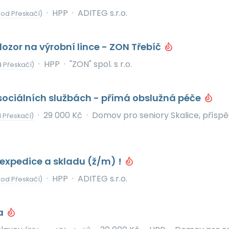
·
HPP
·
ADITEG s.r.o.
 od Přeskačí)
ozor na výrobní lince - ZON Třebíč
·
HPP
·
"ZON" spol. s r.o.
 Přeskačí)
sociálních službách - přímá obslužná péče
·
29 000 Kč
·
Domov pro seniory Skalice, přísp
 Přeskačí)
expedice a skladu (ž/m) !
·
HPP
·
ADITEG s.r.o.
 od Přeskačí)
a