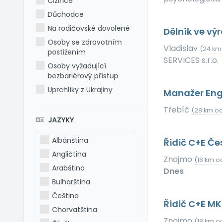
Cizince
Důchodce
Na rodičovské dovolené
Dělník ve výr
Osoby se zdravotním
Vladislav
(24 km
postižením
SERVICES s.r.o.
Osoby vyžadující
bezbariérový přístup
Uprchlíky z Ukrajiny
Manažer Eng
Třebíč
(28 km od
JAZYKY
Albánština
Řidič C+E Č
Angličtina
Znojmo
(18 km o
Arabština
Dnes
Bulharština
Čeština
Řidič C+E M
Chorvatština
Znojmo
(18 km o