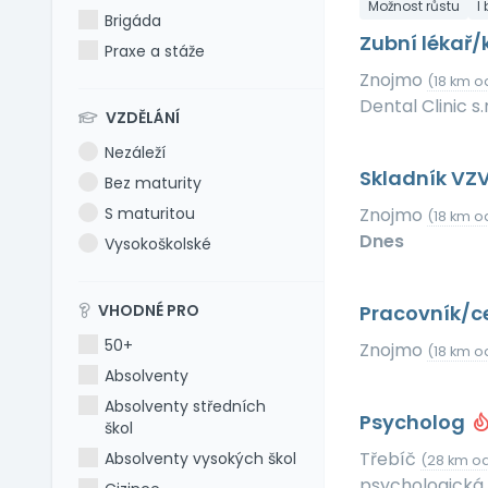
Možnost růstu
I
Brigáda
Zubní lékař
Praxe a stáže
Znojmo
(18 km o
Dental Clinic s.r
VZDĚLÁNÍ
Nezáleží
Skladník VZ
Bez maturity
S maturitou
Znojmo
(18 km o
Dnes
Vysokoškolské
VHODNÉ PRO
Pracovník/c
50+
Znojmo
(18 km o
Absolventy
Absolventy středních
Psycholog
škol
Třebíč
Absolventy vysokých škol
(28 km od
psychologická