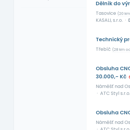
Firemní fitness
Ruština
Dělník do vý
Firemní školka
Slovenština
Tasovice
(20 km
Jazykové kurzy
Slovinština
KASALI, s.r.o.
·
Jiné výhody
Španělština
Jízdní výhody
Turečtina
Technický pr
Mimo okres bydliště
Ukrajinština
Mobilní telefon
Třebíč
Uzbečtina
(28 km od
Možnost home office
Vietnamština
Multisport karta
Obsluha CNC
Nadstandardní
30.000,- Kč
zdravotní péče
Náměšť nad O
Naturální výhody
·
ATC Styl s.r.o
Notebook
Občerstvení na
pracovišti
Obsluha CNC 
Pitný režim
Náměšť nad O
Předškolní zařízení
·
ATC Styl s.r.o