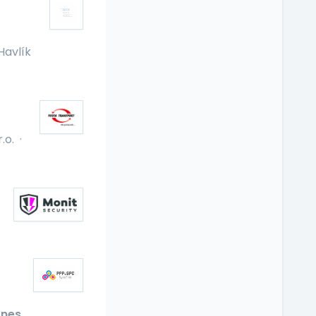
Havlík
.o.
·
nes