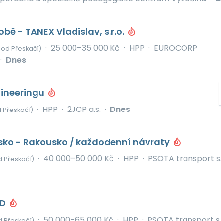
obě - TANEX Vladislav, s.r.o.
·
25 000–35 000 Kč
·
HPP
·
EUROCORP
 od Přeskačí)
·
Dnes
ineeringu
·
HPP
·
2JCP a.s.
·
Dnes
 Přeskačí)
esko - Rakousko / každodenní návraty
·
40 000–50 000 Kč
·
HPP
·
PSOTA transport s.
d Přeskačí)
KD
·
50 000–65 000 Kč
·
HPP
·
PSOTA transport s.r
d Přeskačí)