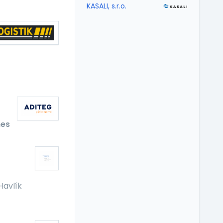
KASALI, s.r.o.
es
Havlík