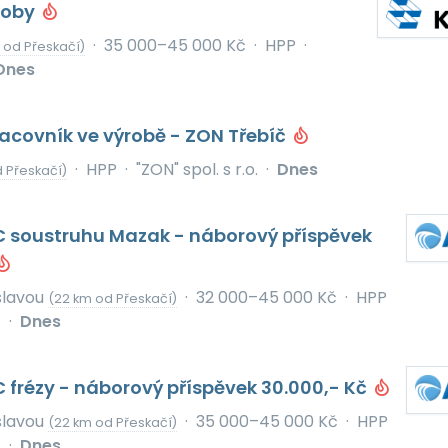
roby
·
35 000–45 000 Kč
·
HPP
·
 od Přeskačí)
Dnes
acovník ve výrobě - ZON Třebíč
·
HPP
·
"ZON" spol. s r.o.
·
Dnes
 Přeskačí)
 soustruhu Mazak - náborový příspěvek
slavou
·
32 000–45 000 Kč
·
HPP
(22 km od Přeskačí)
.
·
Dnes
frézy - náborový příspěvek 30.000,- Kč
slavou
·
35 000–45 000 Kč
·
HPP
(22 km od Přeskačí)
.
·
Dnes