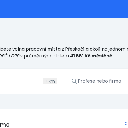
dete volná pracovní místa z Přeskačí a okolí na jednom m
DPČ i DPP
s průměrným platem
41 661 Kč měsíčně
.
+
km
eme
C