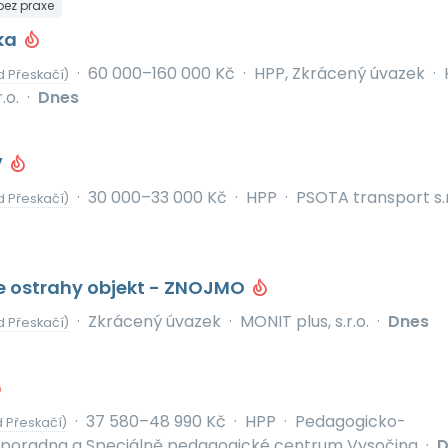
 bez praxe
/ka
·
60 000–160 000 Kč
·
HPP, Zkrácený úvazek
·
d Přeskačí)
.o.
·
Dnes
V
·
30 000–33 000 Kč
·
HPP
·
PSOTA transport s.r
d Přeskačí)
e ostrahy objekt - ZNOJMO
·
Zkrácený úvazek
·
MONIT plus, s.r.o.
·
Dnes
d Přeskačí)
·
37 580–48 990 Kč
·
HPP
·
Pedagogicko-
 Přeskačí)
 poradna a Speciálně pedagogické centrum Vysočina
·
D