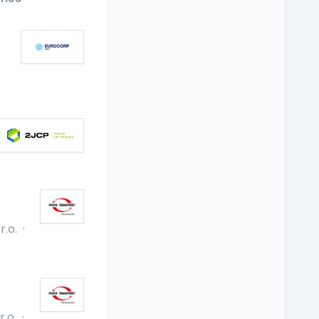
r.o.
·
.o.
·