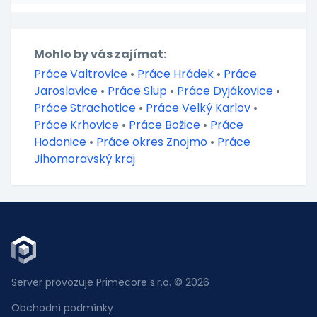
Mohlo by vás zajímat:
Práce Valtrovice
•
Práce Hrádek
•
Práce
Jaroslavice
•
Práce Slup
•
Práce Dyjákovice
•
Práce Strachotice
•
Práce Velký Karlov
•
Práce Krhovice
•
Práce Božice
•
Práce
Hodonice
•
Práce okres Znojmo
•
Práce
Jihomoravský kraj
Server provozuje Primecore s.r.o. © 2026
Obchodní podmínky