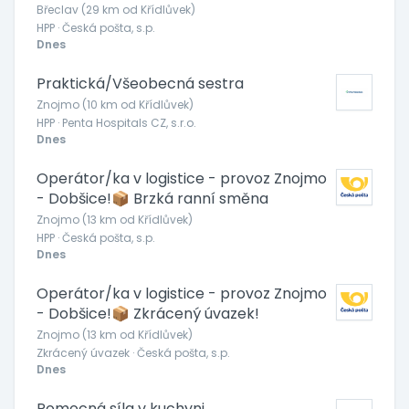
Břeclav (29 km od Křídlůvek)
HPP · Česká pošta, s.p.
Dnes
Praktická/Všeobecná sestra
Znojmo (10 km od Křídlůvek)
HPP · Penta Hospitals CZ, s.r.o.
Dnes
Operátor/ka v logistice - provoz Znojmo
- Dobšice!📦 Brzká ranní směna
Znojmo (13 km od Křídlůvek)
HPP · Česká pošta, s.p.
Dnes
Operátor/ka v logistice - provoz Znojmo
- Dobšice!📦 Zkrácený úvazek!
Znojmo (13 km od Křídlůvek)
Zkrácený úvazek · Česká pošta, s.p.
Dnes
Pomocná síla v kuchyni