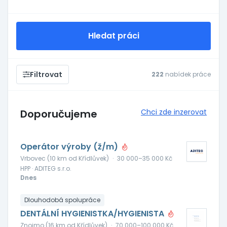
Hledat práci
Filtrovat
222
nabídek práce
Doporučujeme
Chci zde inzerovat
Operátor výroby (ž/m)
Vrbovec (10 km od Křídlůvek)
·
30 000–35 000 Kč
HPP · ADITEG s.r.o.
Dnes
Dlouhodobá spolupráce
DENTÁLNÍ HYGIENISTKA/HYGIENISTA
Znojmo (16 km od Křídlůvek)
·
70 000–100 000 Kč