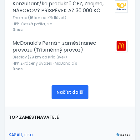
Konzultant/ka produktů ČEZ, Znojmo,
NÁBOROVÝ PŘÍSPĚVEK AŽ 30 000 KČ
Znojmo (16 km od Křídlůvek)
HPP · Česká pošta, s.p.
Dnes
McDonald's Perná - zaměstnanec
provozu (Třísměnný provoz)
Břeclav (29 km od Křídlůvek)
HPP, Zkrácený úvazek · McDonald's
Dnes
Načíst další
TOP ZAMĚSTNAVATELÉ
KASALI, s.r.o.