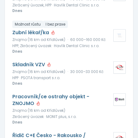
Zkrácený úvazek, HPP · Havlík Dental Clinic s.r.o.
Dnes
Možnost růstu
I bez praxe
Zubní lékař/ka
Znojmo (16 km od Křídlůvek)
·
60 000–160 000 Kč
HPP, Zkrácený úvazek · Havlík Dental Clinic s.r.o.
Dnes
Skladník VZV
Znojmo (16 km od Křídlůvek)
·
30 000–33 000 Kč
HPP · PSOTA transport s.r.o.
Dnes
Pracovník/ce ostrahy objekt -
ZNOJMO
Znojmo (16 km od Křídlůvek)
Zkrácený úvazek · MONIT plus, s.r.o.
Dnes
Řidič C+E Česko - Rakousko /