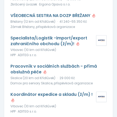
Zkrácený úvazek · Ergona Opava s.r.o.
VŠEOBECNÁ SESTRA NA DOZP BŘEŽANY
Břežany (12 km od Křídlůvek)
·
41 240–55 350 Kč
Zámek Břežany, příspěvková organizace
Specialista/Logistik -import/export
zahraničního obchodu (ž/m)!
Vrbovec (10 km od Křídlůvek)
HPP · ADITEG s.r.o.
Pracovník v sociálních službách - přímá
obslužná péče
Skalice (20 km od Křídlůvek)
·
29 000 Kč
Domov pro seniory Skalice, příspěvková organizace
Koordinátor expedice a skladu (ž/m) !
Vrbovec (10 km od Křídlůvek)
HPP · ADITEG s.r.o.