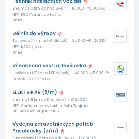
Technik nákladních vozidel
Znojmo (16 km od Křídlůvek)
·
40 000–45 000 Kč
HPP · PSOTA transport s.r.o.
Dnes
Dělník do výroby
Tasovice (9 km od Křídlůvek)
·
35 000–45 000 Kč
HPP · KASALI, s.r.o.
Dnes
Všeobecná sestra Jevišovka
Jevišovka (17 km od Křídlůvek)
·
40 000–45 000 Kč
SENIORPROJEKT s.r.o.
ELEKTRIKÁŘ (ž/m)
Znojmo (16 km od Křídlůvek)
·
31 360 Kč
HPP · Správa nemovitostí města Znojma,
příspěvková organizace
Výdejna zdravotnických potřeb
Pasohlávky (ž/m)
Pasohlávky (26 km od Křídlůvek)
·
12 000 Kč