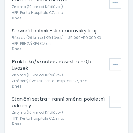
Znojmo (10 km od Křídlůvek)
HPP · Penta Hospitals CZ, s.r.o.
Dnes
Servisní technik - Jihomoravský kraj
Břeclav (29 km od Křídlůvek)
·
35 000–50 000 Kč
HPP · PŘEDVÝBĚR.CZ a.s.
Dnes
Praktická/Všeobecná sestra - 0,5
úvazek
Znojmo (10 km od Křídlůvek)
Zkrácený úvazek · Penta Hospitals CZ, s.r.o.
Dnes
Staniční sestra - ranní směna, pololetní
odměny
Znojmo (10 km od Křídlůvek)
HPP · Penta Hospitals CZ, s.r.o.
Dnes