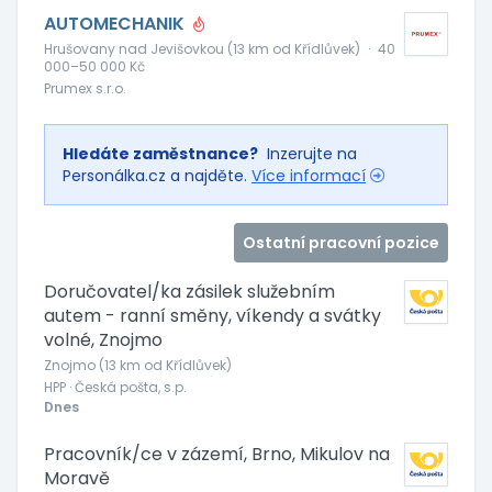
AUTOMECHANIK
Hrušovany nad Jevišovkou (13 km od Křídlůvek)
·
40
000–50 000 Kč
Prumex s.r.o.
Hledáte zaměstnance?
Inzerujte na
Personálka.cz a najděte.
Více informací
Ostatní pracovní pozice
Doručovatel/ka zásilek služebním
autem - ranní směny, víkendy a svátky
volné, Znojmo
Znojmo (13 km od Křídlůvek)
HPP · Česká pošta, s.p.
Dnes
Pracovník/ce v zázemí, Brno, Mikulov na
Moravě