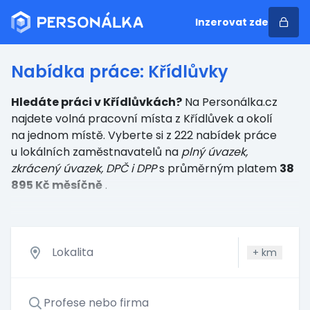
Inzerovat zde
Nabídka práce: Křídlůvky
Hledáte práci v Křídlůvkách?
Na Personálka.cz
najdete volná pracovní místa z Křídlůvek a okolí
na jednom místě. Vyberte si z 222 nabídek práce
u lokálních zaměstnavatelů
na
plný úvazek,
zkrácený úvazek, DPČ i DPP
s průměrným platem
38
895 Kč měsíčně
.
+
km