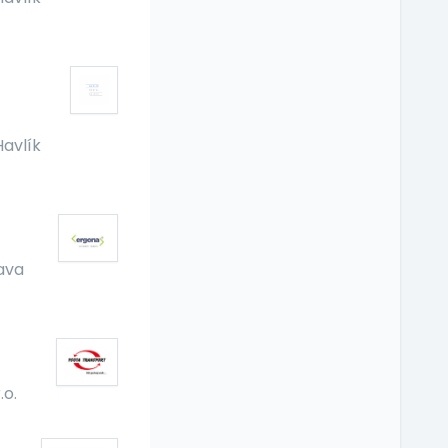
Havlík
ava
.o.