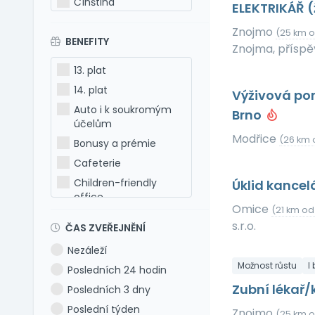
Čínština
ELEKTRIKÁŘ 
Estonština
Znojmo
(25 km o
BENEFITY
Francouzština
Znojma, přísp
Hebrejština
13. plat
Holandština
14. plat
Výživová po
Italština
Auto i k soukromým
Brno
Japonština
účelům
Modřice
Latina
(26 km 
Bonusy a prémie
Litevština
Cafeterie
Lotyšština
Children-friendly
Úklid kancel
office
Maďarština
Omice
(21 km od
Dog-friendly office
Makedonština
s.r.o.
ČAS ZVEŘEJNĚNÍ
Dovolená 5 týdnů
Němčina
Nezáleží
Dovolená 6 týdnů
Polština
Možnost růstu
I
Posledních 24 hodin
Dovolená navíc
Portugalština
Zubní lékař
Posledních 3 dny
Firemní akce
Rumunština
Poslední týden
Znojmo
(25 km o