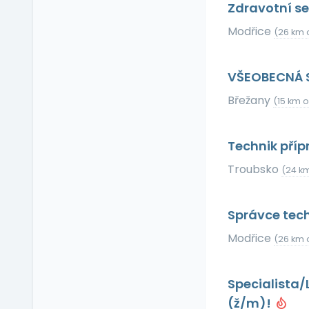
Zdravotní se
Příspěvek na dopravu
Příspěvek na
Modřice
(26 km 
dovolenou
Příspěvek na penzijní
připojištění
VŠEOBECNÁ 
Příspěvek na
Břežany
(15 km 
soukromé životní
pojištění
Příspěvek na
Technik příp
ubytování
Troubsko
(24 k
Příspěvek na volný čas
Příspěvek na
vzdělávání
Správce tec
Profesní/osobní kouč
Modřice
(26 km 
Provize z prodeje
Pružná pracovní doba
Specialista/
Rekreace ve firemním
zařízení
(ž/m)!