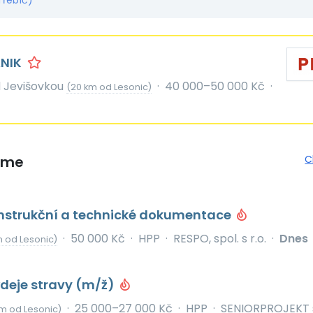
Třebíč)
NIK
 Jevišovkou
·
40 000–50 000 Kč
·
(20 km od Lesonic)
eme
C
onstrukční a technické dokumentace
·
50 000 Kč
·
HPP
·
RESPO, spol. s r.o.
·
Dnes
m od Lesonic)
deje stravy (m/ž)
·
25 000–27 000 Kč
·
HPP
·
SENIORPROJEKT s.
m od Lesonic)