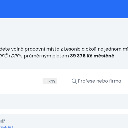
dete volná pracovní místa z Lesonic a okolí na jednom mí
DPČ i DPP
s průměrným platem
39 376 Kč měsíčně
.
+
km
li?