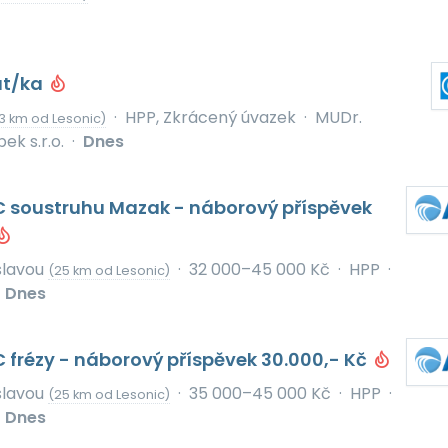
ut/ka
·
HPP, Zkrácený úvazek
·
MUDr.
3 km od Lesonic)
ek s.r.o.
·
Dnes
 soustruhu Mazak - náborový příspěvek
slavou
·
32 000–45 000 Kč
·
HPP
·
(25 km od Lesonic)
Dnes
frézy - náborový příspěvek 30.000,- Kč
slavou
·
35 000–45 000 Kč
·
HPP
·
(25 km od Lesonic)
Dnes