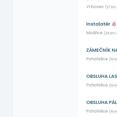
Relax zóna
Vrbovec
(27 km
Sick days
Stravenkový paušál
Instalatér
Stravenky
Ubytování
Modřice
(26 km 
V zahraničí
Vlastní organizace
ZÁMEČNÍK N
práce
Pohořelice
Výrobky a služby se
(16 
slevou
Vzdělávací kurzy a
OBSLUHA LAS
školení
Zaměstnanecké
Pohořelice
(16 
půjčky
Závodní stravování
OBSLUHA PÁL
Zvláštní prémie
Pohořelice
(16 