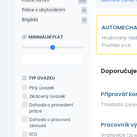
Práce na HPP
Lesonice (okres 
326
Práce s ubytováním
10
Brigáda
13
AUTOMECHA
MINIMÁLNÍ PLAT
Hrušovany nad
Prumex s.r.o.
Doporučuj
TYP ÚVAZKU
Plný úvazek
Přípravář k
Zkrácený úvazek
Troubsko
Dohoda o provedení
(24 k
práce
Dohoda o pracovní
Pracovník vý
činnosti
IČO
Vranovice
(22 k