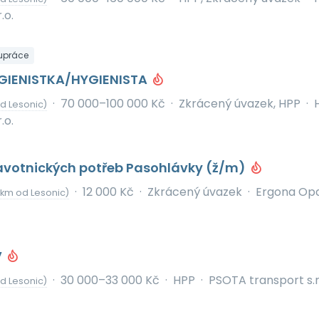
.o.
upráce
GIENISTKA/HYGIENISTA
·
70 000–100 000 Kč
·
Zkrácený úvazek, HPP
·
d Lesonic)
.o.
avotnických potřeb Pasohlávky (ž/m)
·
12 000 Kč
·
Zkrácený úvazek
·
Ergona Op
 km od Lesonic)
V
·
30 000–33 000 Kč
·
HPP
·
PSOTA transport s.r
d Lesonic)