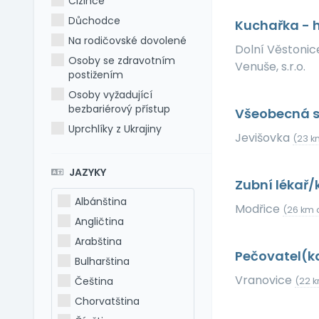
Cizince
Důchodce
Kuchařka - 
Na rodičovské dovolené
Dolní Věstoni
Osoby se zdravotním
Venuše, s.r.o.
postižením
Osoby vyžadující
bezbariérový přístup
Všeobecná s
Uprchlíky z Ukrajiny
Jevišovka
(23 k
JAZYKY
Zubní lékař
Albánština
Modřice
(26 km 
Angličtina
Arabština
Pečovatel(k
Bulharština
Vranovice
Čeština
(22 k
Chorvatština