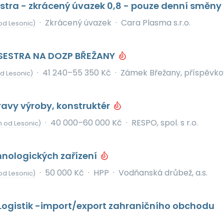
stra - zkrácený úvazek 0,8 - pouze denní směny
·
Zkrácený úvazek
·
Cara Plasma s.r.o.
od Lesonic)
SESTRA NA DOZP BŘEŽANY
·
41 240–55 350 Kč
·
Zámek Břežany, příspěvko
od Lesonic)
ravy výroby, konstruktér
·
40 000–60 000 Kč
·
RESPO, spol. s r.o.
m od Lesonic)
hnologických zařízení
·
50 000 Kč
·
HPP
·
Vodňanská drůbež, a.s.
od Lesonic)
Logistik -import/export zahraničního obchodu