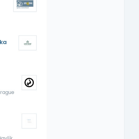
čka
Prague
Havlík