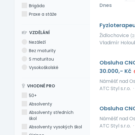
Dnes
Brigáda
Praxe a stáže
Fyzioterape
VZDĚLÁNÍ
Židlochovice
(2
Nezáleží
Vladimír Holoub
Bez maturity
S maturitou
Obsluha CNC
Vysokoškolské
30.000,- Kč
Náměšť nad O
VHODNÉ PRO
ATC Styl s.r.o.
·
50+
Absolventy
Obsluha CNC 
Absolventy středních
Náměšť nad O
škol
ATC Styl s.r.o.
·
Absolventy vysokých škol