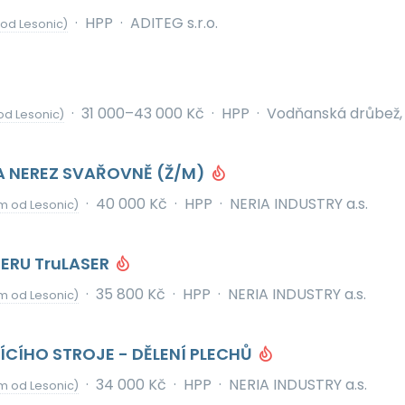
·
HPP
·
ADITEG s.r.o.
 od Lesonic)
·
31 000–43 000 Kč
·
HPP
·
Vodňanská drůbež, 
od Lesonic)
A NEREZ SVAŘOVNĚ (Ž/M)
·
40 000 Kč
·
HPP
·
NERIA INDUSTRY a.s.
km od Lesonic)
ERU TruLASER
·
35 800 Kč
·
HPP
·
NERIA INDUSTRY a.s.
km od Lesonic)
ÍCÍHO STROJE - DĚLENÍ PLECHŮ
·
34 000 Kč
·
HPP
·
NERIA INDUSTRY a.s.
km od Lesonic)