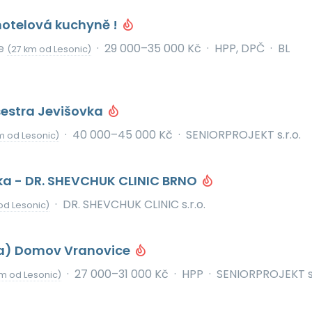
hotelová kuchyně !
ce
·
29 000–35 000 Kč
·
HPP, DPČ
·
BL
(27 km od Lesonic)
estra Jevišovka
·
40 000–45 000 Kč
·
SENIORPROJEKT s.r.o.
m od Lesonic)
/ka - DR. SHEVCHUK CLINIC BRNO
·
DR. SHEVCHUK CLINIC s.r.o.
od Lesonic)
a) Domov Vranovice
·
27 000–31 000 Kč
·
HPP
·
SENIORPROJEKT s.
m od Lesonic)