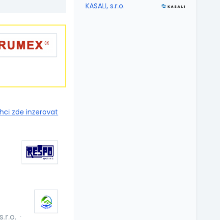
KASALI, s.r.o.
hci zde inzerovat
r.o.
·