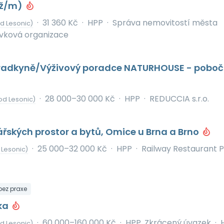
(ž/m)
·
31 360 Kč
·
HPP
·
Správa nemovitostí města
d Lesonic)
ěvková organizace
radkyně/Výživový poradce NATURHOUSE - pobo
·
28 000–30 000 Kč
·
HPP
·
REDUCCIA s.r.o.
od Lesonic)
ářských prostor a bytů, Omice u Brna a Brno
·
25 000–32 000 Kč
·
HPP
·
Railway Restaurant 
 Lesonic)
 bez praxe
/ka
·
60 000–160 000 Kč
·
HPP, Zkrácený úvazek
·
d Lesonic)