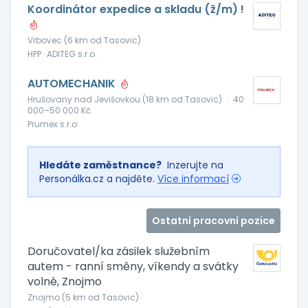
Koordinátor expedice a skladu (ž/m) !
Vrbovec (6 km od Tasovic)
HPP · ADITEG s.r.o.
AUTOMECHANIK
Hrušovany nad Jevišovkou (18 km od Tasovic)
·
40
000–50 000 Kč
Prumex s.r.o.
Hledáte zaměstnance?
Inzerujte na
Personálka.cz a najděte.
Více informací
Ostatní pracovní pozice
Doručovatel/ka zásilek služebním
autem - ranní směny, víkendy a svátky
volné, Znojmo
Znojmo (5 km od Tasovic)