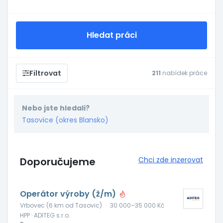
Hledat práci
Filtrovat
211
nabídek práce
Nebo jste hledali?
Tasovice (okres Blansko)
Doporučujeme
Chci zde inzerovat
Operátor výroby (ž/m)
Vrbovec (6 km od Tasovic)
·
30 000–35 000 Kč
HPP · ADITEG s.r.o.