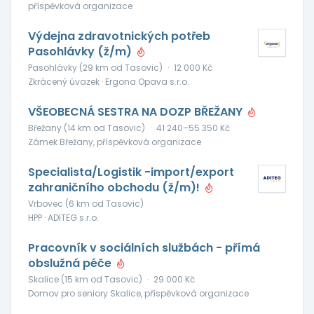
příspěvková organizace
Výdejna zdravotnických potřeb
Pasohlávky (ž/m)
Pasohlávky (29 km od Tasovic)
·
12 000 Kč
Zkrácený úvazek · Ergona Opava s.r.o.
VŠEOBECNÁ SESTRA NA DOZP BŘEŽANY
Břežany (14 km od Tasovic)
·
41 240–55 350 Kč
Zámek Břežany, příspěvková organizace
Specialista/Logistik -import/export
zahraničního obchodu (ž/m)!
Vrbovec (6 km od Tasovic)
HPP · ADITEG s.r.o.
Pracovník v sociálních službách - přímá
obslužná péče
Skalice (15 km od Tasovic)
·
29 000 Kč
Domov pro seniory Skalice, příspěvková organizace