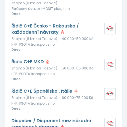
Znojmo (8 km od Tasovic)
Zkrácený úvazek · MONIT plus, s.r.o.
Dnes
Řidič C+E Česko - Rakousko /
každodenní návraty
Znojmo (8 km od Tasovic)
·
40 000–50 000 Kč
HPP · PSOTA transport s.r.o.
Dnes
Řidič C+E MKD
Znojmo (8 km od Tasovic)
·
50 000–65 000 Kč
HPP · PSOTA transport s.r.o.
Dnes
Řidič C+E Španělsko , Itálie
Znojmo (8 km od Tasovic)
·
60 000–75 000 Kč
HPP · PSOTA transport s.r.o.
Dnes
Dispečer / Disponent mezinárodní
kamionové dopravy