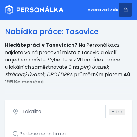
Inzerovat zde
Nabídka práce: Tasovice
Hledáte práci v Tasovicích?
Na Personálka.cz
najdete volná pracovní místa z Tasovic a okolí
na jednom místě. Vyberte si z 211 nabídek práce
u lokálních zaměstnavatelů
na
plný úvazek,
zkrácený úvazek, DPČ i DPP
s průměrným platem
40
195 Kč měsíčně
.
+
km