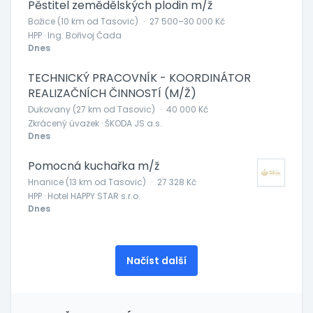
Pěstitel zemědělských plodin m/ž
Božice (10 km od Tasovic)
·
27 500–30 000 Kč
HPP · Ing. Bořivoj Čada
Dnes
TECHNICKÝ PRACOVNÍK - KOORDINÁTOR
REALIZAČNÍCH ČINNOSTÍ (M/Ž)
Dukovany (27 km od Tasovic)
·
40 000 Kč
Zkrácený úvazek · ŠKODA JS a.s.
Dnes
Pomocná kuchařka m/ž
Hnanice (13 km od Tasovic)
·
27 328 Kč
HPP · Hotel HAPPY STAR s.r.o.
Dnes
Načíst další