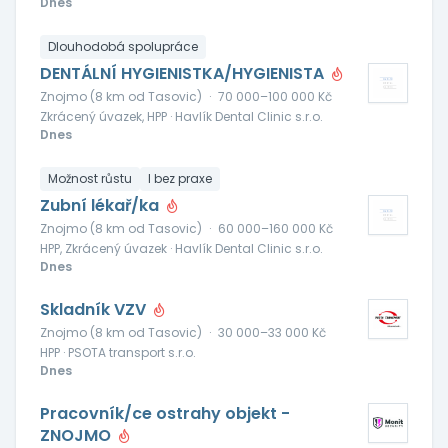
Dnes
Dlouhodobá spolupráce
DENTÁLNÍ HYGIENISTKA/HYGIENISTA
Znojmo (8 km od Tasovic)
·
70 000–100 000 Kč
Zkrácený úvazek, HPP · Havlík Dental Clinic s.r.o.
Dnes
Možnost růstu
I bez praxe
Zubní lékař/ka
Znojmo (8 km od Tasovic)
·
60 000–160 000 Kč
HPP, Zkrácený úvazek · Havlík Dental Clinic s.r.o.
Dnes
Skladník VZV
Znojmo (8 km od Tasovic)
·
30 000–33 000 Kč
HPP · PSOTA transport s.r.o.
Dnes
Pracovník/ce ostrahy objekt -
ZNOJMO