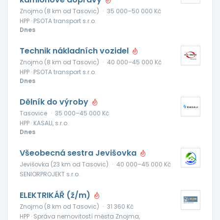
Znojmo (8 km od Tasovic)
·
35 000–50 000 Kč
HPP · PSOTA transport s.r.o.
Dnes
Technik nákladních vozidel
Znojmo (8 km od Tasovic)
·
40 000–45 000 Kč
HPP · PSOTA transport s.r.o.
Dnes
Dělník do výroby
Tasovice
·
35 000–45 000 Kč
HPP · KASALI, s.r.o.
Dnes
Všeobecná sestra Jevišovka
Jevišovka (23 km od Tasovic)
·
40 000–45 000 Kč
SENIORPROJEKT s.r.o.
ELEKTRIKÁŘ (ž/m)
Znojmo (8 km od Tasovic)
·
31 360 Kč
HPP · Správa nemovitostí města Znojma,