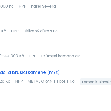
 000 Kč
·
HPP
·
Karel Severa
 Kč
·
HPP
·
Uklizený dům s.r.o.
0–44 000 Kč
·
HPP
·
Průmysl kamene a.s.
zači a brusiči kamene (m/ž)
28 Kč
·
HPP
·
METAL GRANIT spol. s r.o.
·
Kameník, Blansk