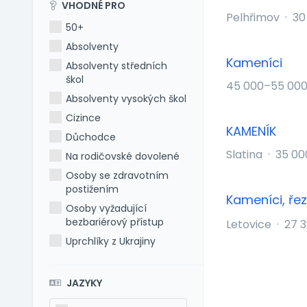
VHODNÉ PRO
Pelhřimov
·
30
50+
Absolventy
Kameníci
Absolventy středních
škol
45 000–55 000
Absolventy vysokých škol
Cizince
KAMENÍK
Důchodce
Slatina
·
35 00
Na rodičovské dovolené
Osoby se zdravotním
postižením
Kameníci, ře
Osoby vyžadující
bezbariérový přístup
Letovice
·
27 3
Uprchlíky z Ukrajiny
JAZYKY