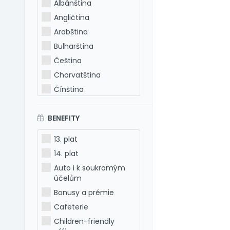
Albánština
Angličtina
Arabština
Bulharština
Čeština
Chorvatština
Čínština
Estonština
BENEFITY
Francouzština
Hebrejština
13. plat
Holandština
14. plat
Italština
Auto i k soukromým
Japonština
účelům
Latina
Bonusy a prémie
Litevština
Cafeterie
Lotyšština
Children-friendly