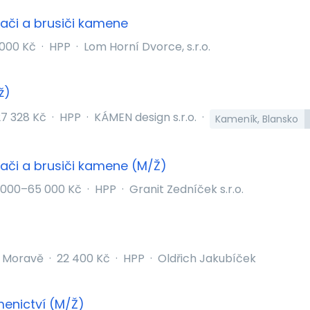
zači a brusiči kamene
 000 Kč
·
HPP
·
Lom Horní Dvorce, s.r.o.
ž)
7 328 Kč
·
HPP
·
KÁMEN design s.r.o.
·
Kameník, Blansko
zači a brusiči kamene (M/Ž)
 000–65 000 Kč
·
HPP
·
Granit Zedníček s.r.o.
a Moravě
·
22 400 Kč
·
HPP
·
Oldřich Jakubíček
menictví (M/Ž)