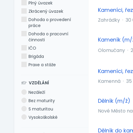
Plný úvazek
Kameníci, ře
Zkrácený úvazek
Dohoda o provedení
Zahrádky
·
30
práce
Dohoda o pracovní
Kameník (m/
činnosti
IČO
Olomučany
·
2
Brigáda
Praxe a stáže
Kameníci, ře
Kamenná
·
35
VZDĚLÁNÍ
Nezáleží
Dělník (m/ž)
Bez maturity
S maturitou
Nové Město n
Vysokoškolské
Dělník do ka