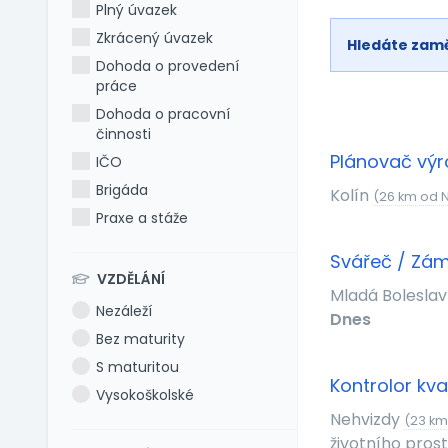
Plný úvazek
Zkrácený úvazek
Hledáte zam
Dohoda o provedení
práce
Dohoda o pracovní
činnosti
Plánovač výr
IČO
Brigáda
Kolín
(26 km od 
Praxe a stáže
Svářeč / Zá
VZDĚLÁNÍ
Mladá Bolesla
Nezáleží
Dnes
Bez maturity
S maturitou
Kontrolor kva
Vysokoškolské
Nehvizdy
(23 km
životního prostř