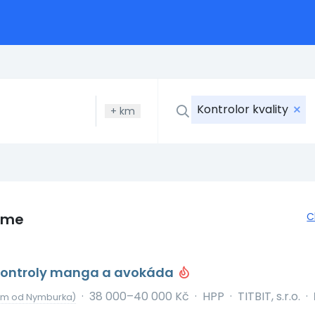
Kontrolor kvality
+
km
eme
C
 kontroly manga a avokáda
·
38 000–40 000 Kč
·
HPP
·
TITBIT, s.r.o.
·
 km od Nymburka)