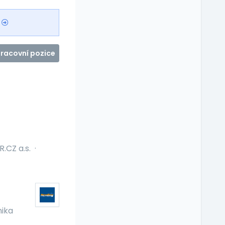
pracovní pozice
.CZ a.s.
·
ika