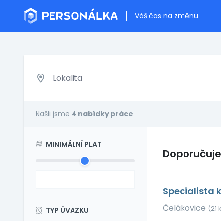
Váš čas na změnu
Našli jsme
4 nabídky práce
MINIMÁLNÍ PLAT
Doporučuj
Specialista
Čelákovice
(21
TYP ÚVAZKU