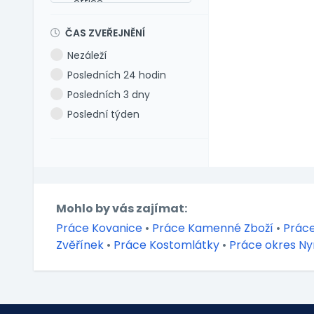
office
Maďarština
Dog-friendly office
Makedonština
ČAS ZVEŘEJNĚNÍ
Dovolená 5 týdnů
Němčina
Nezáleží
Dovolená 6 týdnů
Polština
Posledních 24 hodin
Dovolená navíc
Portugalština
Posledních 3 dny
Firemní akce
Rumunština
Poslední týden
Firemní fitness
Ruština
Firemní školka
Slovenština
Jazykové kurzy
Slovinština
Jiné výhody
Španělština
Jízdní výhody
Turečtina
Mohlo by vás zajímat:
Mimo okres bydliště
Ukrajinština
Práce Kovanice
•
Práce Kamenné Zboží
•
Práce
Mobilní telefon
Uzbečtina
Zvěřínek
•
Práce Kostomlátky
•
Práce okres N
Možnost home office
Vietnamština
Multisport karta
Nadstandardní
zdravotní péče