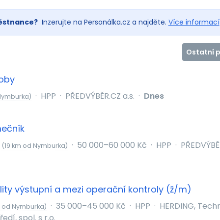
ěstnance?
Inzerujte na Personálka.cz a najděte.
Více informací
Ostatní 
oby
·
HPP
·
PŘEDVÝBĚR.CZ a.s.
·
Dnes
Nymburka)
mečník
v
·
50 000–60 000 Kč
·
HPP
·
PŘEDVÝBĚR
(19 km od Nymburka)
lity výstupní a mezi operační kontroly (ž/m)
·
35 000–45 000 Kč
·
HPP
·
HERDING, Techn
 od Nymburka)
edí, spol. s r.o.