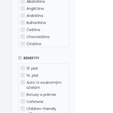
Albánština
Angličtina
Arabština
Bulharština
Čeština
Chorvatština
Čínština
Estonština
BENEFITY
Francouzština
Hebrejština
13. plat
Holandština
14. plat
Italština
Auto i k soukromým
Japonština
účelům
Latina
Bonusy a prémie
Litevština
Cafeterie
Lotyšština
Children-friendly