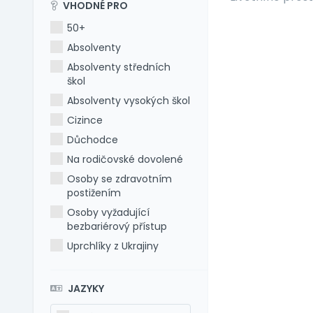
VHODNÉ PRO
50+
Absolventy
Absolventy středních
škol
Absolventy vysokých škol
Cizince
Důchodce
Na rodičovské dovolené
Osoby se zdravotním
postižením
Osoby vyžadující
bezbariérový přístup
Uprchlíky z Ukrajiny
JAZYKY