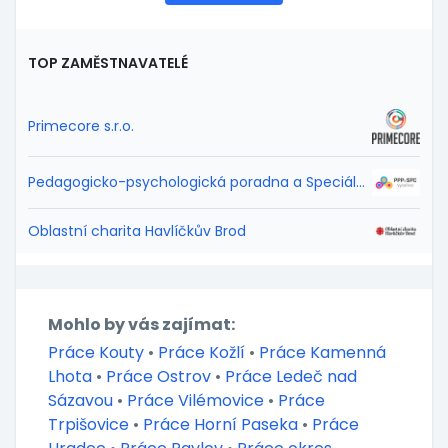
TOP ZAMĚSTNAVATELÉ
Primecore s.r.o.
Pedagogicko-psychologická poradna a Speciálně pedagogické centrum Vysočina
Oblastní charita Havlíčkův Brod
Mohlo by vás zajímat:
Práce Kouty
•
Práce Kožlí
•
Práce Kamenná
Lhota
•
Práce Ostrov
•
Práce Ledeč nad
Sázavou
•
Práce Vilémovice
•
Práce
Trpišovice
•
Práce Horní Paseka
•
Práce