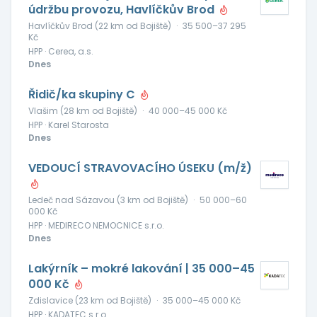
údržbu provozu, Havlíčkův Brod
Havlíčkův Brod (22 km od Bojiště)
·
35 500–37 295
Kč
HPP · Cerea, a.s.
Dnes
Řidič/ka skupiny C
Vlašim (28 km od Bojiště)
·
40 000–45 000 Kč
HPP · Karel Starosta
Dnes
VEDOUCÍ STRAVOVACÍHO ÚSEKU (m/ž)
Ledeč nad Sázavou (3 km od Bojiště)
·
50 000–60
000 Kč
HPP · MEDIRECO NEMOCNICE s.r.o.
Dnes
Lakýrník – mokré lakování | 35 000–45
000 Kč
Zdislavice (23 km od Bojiště)
·
35 000–45 000 Kč
HPP · KADATEC s.r.o.