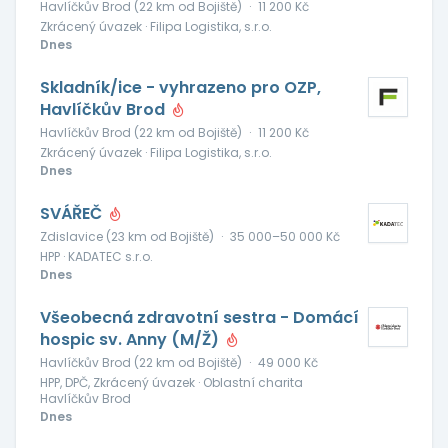
Havlíčkův Brod (22 km od Bojiště)
·
11 200 Kč
Zkrácený úvazek · Filipa Logistika, s.r.o.
Dnes
Skladník/ice - vyhrazeno pro OZP,
Havlíčkův Brod
Havlíčkův Brod (22 km od Bojiště)
·
11 200 Kč
Zkrácený úvazek · Filipa Logistika, s.r.o.
Dnes
SVÁŘEČ
Zdislavice (23 km od Bojiště)
·
35 000–50 000 Kč
HPP · KADATEC s.r.o.
Dnes
Všeobecná zdravotní sestra - Domácí
hospic sv. Anny (M/Ž)
Havlíčkův Brod (22 km od Bojiště)
·
49 000 Kč
HPP, DPČ, Zkrácený úvazek · Oblastní charita
Havlíčkův Brod
Dnes