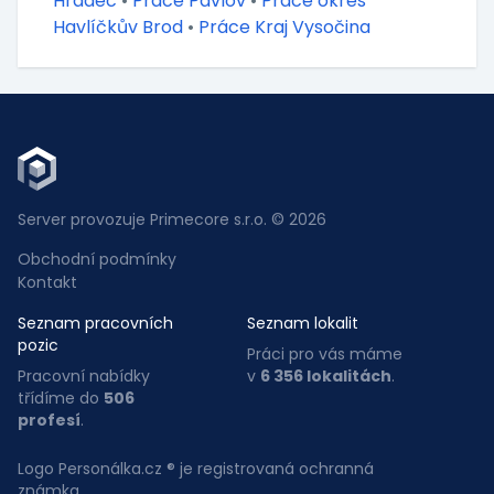
Hradec
•
Práce Pavlov
•
Práce okres
Havlíčkův Brod
•
Práce Kraj Vysočina
Server provozuje Primecore s.r.o. © 2026
Obchodní podmínky
Kontakt
Seznam pracovních
Seznam lokalit
pozic
Práci pro vás máme
Pracovní nabídky
v
6 356 lokalitách
.
třídíme do
506
profesí
.
Logo Personálka.cz ® je registrovaná ochranná
známka.