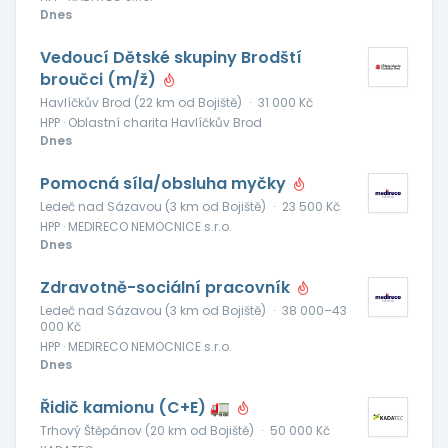
Dnes
Vedoucí Dětské skupiny Brodští
broučci (m/ž)
Havlíčkův Brod (22 km od Bojiště)
·
31 000 Kč
HPP · Oblastní charita Havlíčkův Brod
Dnes
Pomocná síla/obsluha myčky
Ledeč nad Sázavou (3 km od Bojiště)
·
23 500 Kč
HPP · MEDIRECO NEMOCNICE s.r.o.
Dnes
Zdravotně-sociální pracovník
Ledeč nad Sázavou (3 km od Bojiště)
·
38 000–43
000 Kč
HPP · MEDIRECO NEMOCNICE s.r.o.
Dnes
Řidič kamionu (C+E) 🚛
Trhový Štěpánov (20 km od Bojiště)
·
50 000 Kč