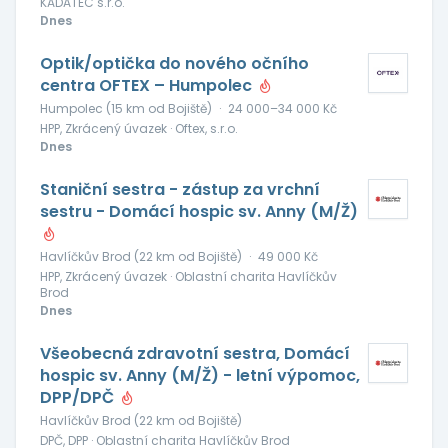
KADATEC s.r.o.
Dnes
Optik/optička do nového očního
centra OFTEX – Humpolec
Humpolec (15 km od Bojiště)
·
24 000–34 000 Kč
HPP, Zkrácený úvazek · Oftex, s.r.o.
Dnes
Staniční sestra - zástup za vrchní
sestru - Domácí hospic sv. Anny (M/Ž)
Havlíčkův Brod (22 km od Bojiště)
·
49 000 Kč
HPP, Zkrácený úvazek · Oblastní charita Havlíčkův
Brod
Dnes
Všeobecná zdravotní sestra, Domácí
hospic sv. Anny (M/Ž) - letní výpomoc,
DPP/DPČ
Havlíčkův Brod (22 km od Bojiště)
DPČ, DPP · Oblastní charita Havlíčkův Brod