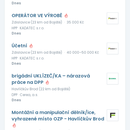
Dnes
OPERÁTOR VE VÝROBĚ
Zdislavice (23 km od Bojiště)
·
35 000 Kč
HPP · KADATEC s.r.o.
Dnes
Účetní
Zdislavice (23 km od Bojiště)
·
40 000–50 000 Kč
HPP · KADATEC s.r.o.
Dnes
brigádní UKLÍZEČ/KA – nárazová
práce na DPP
Havlíčkův Brod (22 km od Bojiště)
DPP · Cerea, a.s.
Dnes
Montážní a manipulační dělník/ice,
vyhrazené místo OZP - Havlíčkův Brod