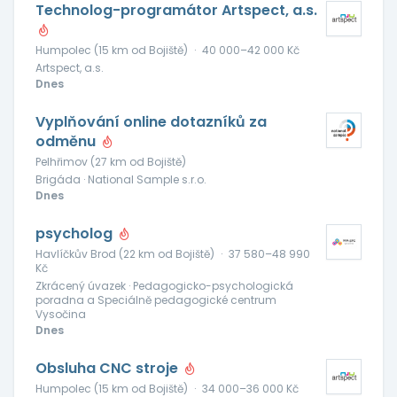
Technolog-programátor Artspect, a.s.
Humpolec (15 km od Bojiště)
·
40 000–42 000 Kč
Artspect, a.s.
Dnes
Vyplňování online dotazníků za
odměnu
Pelhřimov (27 km od Bojiště)
Brigáda · National Sample s.r.o.
Dnes
psycholog
Havlíčkův Brod (22 km od Bojiště)
·
37 580–48 990
Kč
Zkrácený úvazek · Pedagogicko-psychologická
poradna a Speciálně pedagogické centrum
Vysočina
Dnes
Obsluha CNC stroje
Humpolec (15 km od Bojiště)
·
34 000–36 000 Kč