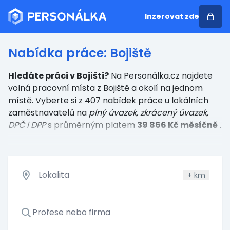
Inzerovat zde
Nabídka práce: Bojiště
Hledáte práci v Bojišti?
Na Personálka.cz najdete
volná pracovní místa z Bojiště a okolí na jednom
místě. Vyberte si z 407 nabídek práce u lokálních
zaměstnavatelů
na
plný úvazek, zkrácený úvazek,
DPČ i DPP
s průměrným platem
39 866 Kč měsíčně
.
+
km