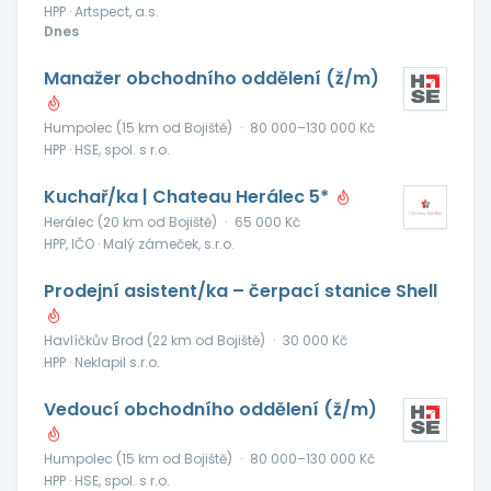
HPP · Artspect, a.s.
Dnes
Manažer obchodního oddělení (ž/m)
Humpolec (15 km od Bojiště)
·
80 000–130 000 Kč
HPP · HSE, spol. s r.o.
Kuchař/ka | Chateau Herálec 5*
Herálec (20 km od Bojiště)
·
65 000 Kč
HPP, IČO · Malý zámeček, s.r.o.
Prodejní asistent/ka – čerpací stanice Shell
Havlíčkův Brod (22 km od Bojiště)
·
30 000 Kč
HPP · Neklapil s.r.o.
Vedoucí obchodního oddělení (ž/m)
Humpolec (15 km od Bojiště)
·
80 000–130 000 Kč
HPP · HSE, spol. s r.o.