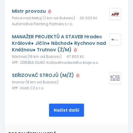
Mistr provozu
Police nad Metují (1 km od Bukovic)
·
30 000 Kč
Automotive Painting Partners s.r.o.
MANAŽER PROJEKTŮ A STAVEB Hradec
Králové● Jičín● Náchod● Rychnov nad
Kněžnou● Trutnov (Ž/M)
Náchod (16 km od Bukovic)
·
47 800 Kč
HPP · ÚDRŽBA SILNIC Královéhradeckého kraje a.s.
SEŘIZOVAČ STROJŮ (M/Ž)
Hronov (8 km od Bukovic)
HPP · Hosti CZ s.r.o.
Načíst další