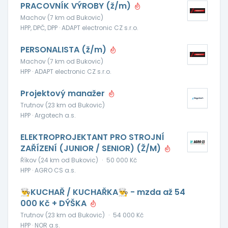
PRACOVNÍK VÝROBY (ž/m)
Machov (7 km od Bukovic)
HPP, DPČ, DPP · ADAPT electronic CZ s.r.o.
PERSONALISTA (ž/m)
Machov (7 km od Bukovic)
HPP · ADAPT electronic CZ s.r.o.
Projektový manažer
Trutnov (23 km od Bukovic)
HPP · Argotech a.s.
ELEKTROPROJEKTANT PRO STROJNÍ
ZAŘÍZENÍ (JUNIOR / SENIOR) (Ž/M)
Říkov (24 km od Bukovic)
·
50 000 Kč
HPP · AGRO CS a.s.
👨‍🍳KUCHAŘ / KUCHAŘKA👨‍🍳 - mzda až 54
000 Kč + DÝŠKA
Trutnov (23 km od Bukovic)
·
54 000 Kč
HPP · NOR a.s.