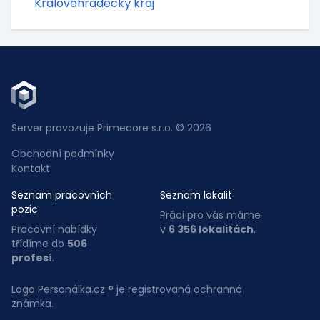
Královéhradecký kraj
Server provozuje Primecore s.r.o. © 2026
Obchodní podmínky
Kontakt
Seznam pracovních
Seznam lokalit
pozic
Práci pro vás máme
Pracovní nabídky
v
6 356 lokalitách
.
třídíme do
506
profesí
.
Logo Personálka.cz ® je registrovaná ochranná
známka.