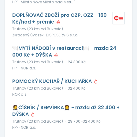
HPP · Město Nové Město nad Metují
DOPLŇOVAČ ZBOŽÍ pro OZP, OZZ - 160
Kč/hod + prémie
Trutnov (23 km od Bukovic)
Zkrácený úvazek · DISPOSERVIS s.r.o.
🍽️MYTÍ NÁDOBÍ v restauraci🍽️ - mzda 24
000 Kč + DÝŠKA
Trutnov (23 km od Bukovic)
·
24 300 Kč
HPP · NOR a.s.
POMOCKÝ KUCHAŘ / KUCHAŘKA
Trutnov (23 km od Bukovic)
·
32 400 Kč
NOR a.s.
🤵ČÍŠNÍK / SERVÍRKA🤵 - mzda až 32 400 +
DÝŠKA
Trutnov (23 km od Bukovic)
·
29 700–32 400 Kč
HPP · NOR a.s.