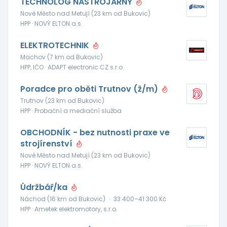
TECHNOLOG NÁSTROJÁRNY
Nové Město nad Metují (23 km od Bukovic)
HPP · NOVÝ ELTON a.s.
ELEKTROTECHNIK
Machov (7 km od Bukovic)
HPP, IČO · ADAPT electronic CZ s.r.o.
Poradce pro oběti Trutnov (ž/m)
Trutnov (23 km od Bukovic)
HPP · Probační a mediační služba
OBCHODNÍK - bez nutnosti praxe ve
strojírenství
Nové Město nad Metují (23 km od Bukovic)
HPP · NOVÝ ELTON a.s.
Údržbář/ka
Náchod (16 km od Bukovic)
·
33 400–41 300 Kč
HPP · Ametek elektromotory, s.r.o.