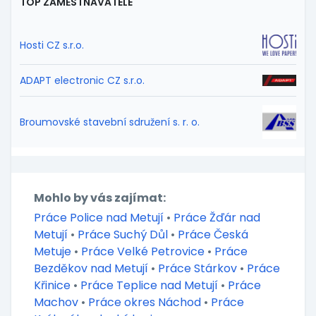
TOP ZAMĚSTNAVATELÉ
Hosti CZ s.r.o.
ADAPT electronic CZ s.r.o.
Broumovské stavební sdružení s. r. o.
Mohlo by vás zajímat:
Práce Police nad Metují
•
Práce Žďár nad
Metují
•
Práce Suchý Důl
•
Práce Česká
Metuje
•
Práce Velké Petrovice
•
Práce
Bezděkov nad Metují
•
Práce Stárkov
•
Práce
Křinice
•
Práce Teplice nad Metují
•
Práce
Machov
•
Práce okres Náchod
•
Práce