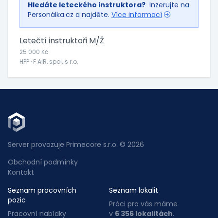
Hledáte leteckého instruktora?
Inzerujte na
Personálka.cz a najděte.
Více informací
Letečtí instruktoři M/Ž
25 000 Kč
HPP · F AIR, spol. s r.o.
Server provozuje Primecore s.r.o. © 2026
Obchodní podmínky
Kontakt
Seznam pracovních
Seznam lokalit
pozic
Práci pro vás máme
Pracovní nabídky
v
6 356 lokalitách
.