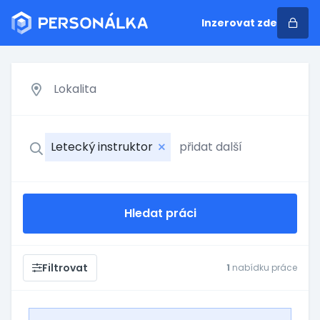
Inzerovat zde
Letecký instruktor
Hledat práci
Filtrovat
1
nabídku práce