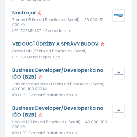
Nástrojař
Turnov (15 km od Benešova u Semil)
·
38 000–51
000 Kč
HPP · FORMPLAST - Svoboda s.r.o.
VEDOUCÍ ÚDRŽBY A SPRÁVY BUDOV
Český Dub (27 km od Benešova u Semil)
HPP · LUKOV Plast spol. s r.o.
Business Developer/Developerka na
IČO (B2B)
Jablonec nad Nisou (19 km od Benešova u Semil)
·
40 000–100 000 Kč
IČO, HPP · Evropská databanka s.r.o.
Business Developer/Developerka na
IČO (B2B)
Liberec (29 km od Benešova u Semil)
·
40 000–100
000 Kč
IČO, HPP · Evropská databanka s.r.o.