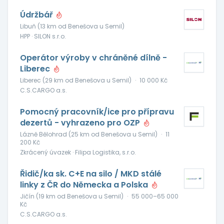
Údržbář
Libuň (13 km od Benešova u Semil)
HPP · SILON s.r.o.
Operátor výroby v chráněné dílně -
Liberec
Liberec (29 km od Benešova u Semil)
·
10 000 Kč
C.S.CARGO a.s.
Pomocný pracovník/ice pro přípravu
dezertů - vyhrazeno pro OZP
Lázně Bělohrad (25 km od Benešova u Semil)
·
11
200 Kč
Zkrácený úvazek · Filipa Logistika, s.r.o.
Řidič/ka sk. C+E na silo / MKD stálé
linky z ČR do Německa a Polska
Jičín (19 km od Benešova u Semil)
·
55 000–65 000
Kč
C.S.CARGO a.s.