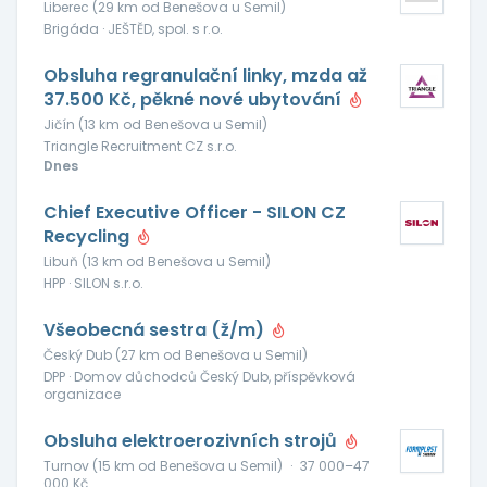
Liberec (29 km od Benešova u Semil)
Brigáda · JEŠTĚD, spol. s r.o.
Obsluha regranulační linky, mzda až
37.500 Kč, pěkné nové ubytování
Jičín (13 km od Benešova u Semil)
Triangle Recruitment CZ s.r.o.
Dnes
Chief Executive Officer - SILON CZ
Recycling
Libuň (13 km od Benešova u Semil)
HPP · SILON s.r.o.
Všeobecná sestra (ž/m)
Český Dub (27 km od Benešova u Semil)
DPP · Domov důchodců Český Dub, příspěvková
organizace
Obsluha elektroerozivních strojů
Turnov (15 km od Benešova u Semil)
·
37 000–47
000 Kč