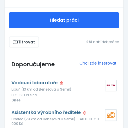
Hledat práci
Filtrovat
981
nabídek práce
Doporučujeme
Chci zde inzerovat
Vedoucí laboratoře
Libuň (13 km od Benešova u Semil)
HPP · SILON s.r.o.
Dnes
Asistentka výrobního ředitele
Liberec (29 km od Benešova u Semil)
·
40 000–50
000 Kč