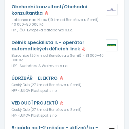
Obchodní konzultant/Obchodní
konzultantka
Jablonec nad Nisou (19 km od Benešova u Semil)
·
40 000–80 000 Kč
HPP, IČO · Evropská databanka s.r.o.
Dělník specialista II. - operátor
automatických dělících linek
Borovnice (20 km od Benešova u Semil)
·
31 000–40
000 Kč
HPP · Suchánek & Walraven, s.r.o.
ÚDRŽBÁŘ – ELEKTRO
Český Dub (27 km od Benešova u Semil)
HPP · LUKOV Plast spol. s r.o.
VEDOUCÍ PROJEKTŮ
Český Dub (27 km od Benešova u Semil)
HPP · LUKOV Plast spol. s r.o.
Brigáda na 1-2 měsíce - uklízeč/ka -