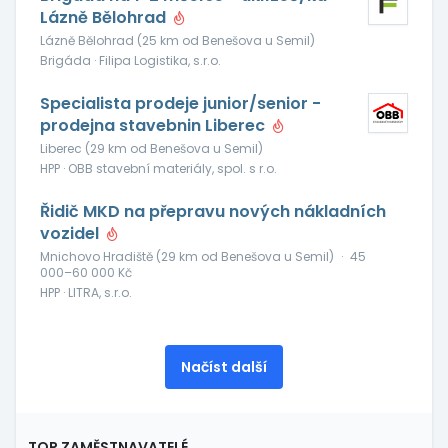
Lázně Bělohrad
Lázně Bělohrad (25 km od Benešova u Semil)
Brigáda · Filipa Logistika, s.r.o.
Specialista prodeje junior/senior -
prodejna stavebnin Liberec
Liberec (29 km od Benešova u Semil)
HPP · OBB stavební materiály, spol. s r.o.
Řidič MKD na přepravu nových nákladních
vozidel
Mnichovo Hradiště (29 km od Benešova u Semil)
·
45
000–60 000 Kč
HPP · LITRA, s.r.o.
Načíst další
TOP ZAMĚSTNAVATELÉ