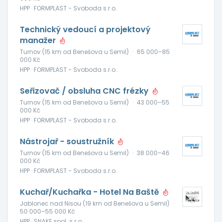
HPP · FORMPLAST - Svoboda s.r.o.
Technický vedoucí a projektový
manažer
Turnov (15 km od Benešova u Semil)
·
65 000–85
000 Kč
HPP · FORMPLAST - Svoboda s.r.o.
Seřizovač / obsluha CNC frézky
Turnov (15 km od Benešova u Semil)
·
43 000–55
000 Kč
HPP · FORMPLAST - Svoboda s.r.o.
Nástrojař - soustružník
Turnov (15 km od Benešova u Semil)
·
38 000–46
000 Kč
HPP · FORMPLAST - Svoboda s.r.o.
Kuchař/Kuchařka - Hotel Na Baště
Jablonec nad Nisou (19 km od Benešova u Semil)
·
50 000–55 000 Kč
HPP · SNAKE spol. s r.o.