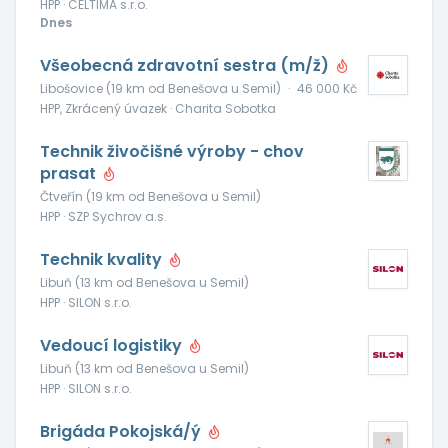
HPP · CELTIMA s.r.o.
Dnes
Všeobecná zdravotní sestra (m/ž)
Libošovice (19 km od Benešova u Semil)
·
46 000 Kč
HPP, Zkrácený úvazek · Charita Sobotka
Technik živočišné výroby - chov
prasat
Čtveřín (19 km od Benešova u Semil)
HPP · SZP Sychrov a.s.
Technik kvality
Libuň (13 km od Benešova u Semil)
HPP · SILON s.r.o.
Vedoucí logistiky
Libuň (13 km od Benešova u Semil)
HPP · SILON s.r.o.
Brigáda Pokojská/ý