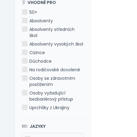
VHODNÉ PRO
50+
Absolventy
Absolventy středních
škol
Absolventy vysokých škol
Cizince
Důchodce
Na rodičovské dovolené
Osoby se zdravotním
postižením
Osoby vyžadující
bezbariérový přístup
Uprchlíky z Ukrajiny
JAZYKY