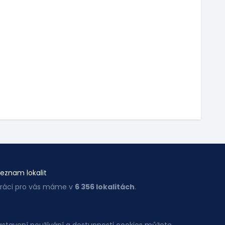
eznam lokalit
ráci pro vás máme v
6 356 lokalitách
.