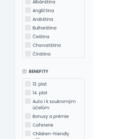
Albánština
Angličtina
Arabština
Bulharština
Čeština
Chorvatština
Čínština
Estonština
BENEFITY
Francouzština
Hebrejština
13. plat
Holandština
14. plat
Italština
Auto i k soukromým
Japonština
účelům
Latina
Bonusy a prémie
Litevština
Cafeterie
Lotyšština
Children-friendly