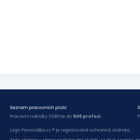
Seznam pracovních pozic
S
Pracovní nabídky třídíme do
506 profesí
.
P
Logo Personálka.cz ® je registrovaná ochranná známka.