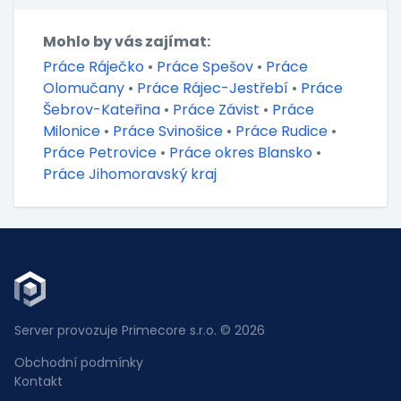
Mohlo by vás zajímat:
Práce Ráječko
•
Práce Spešov
•
Práce
Olomučany
•
Práce Rájec-Jestřebí
•
Práce
Šebrov-Kateřina
•
Práce Závist
•
Práce
Milonice
•
Práce Svinošice
•
Práce Rudice
•
Práce Petrovice
•
Práce okres Blansko
•
Práce Jihomoravský kraj
Server provozuje Primecore s.r.o. © 2026
Obchodní podmínky
Kontakt