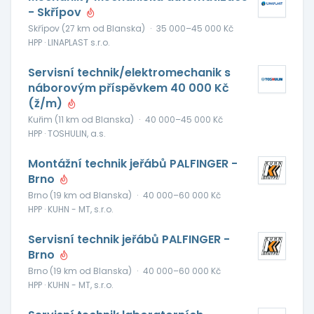
- Skřípov
Skřípov (27 km od Blanska)
·
35 000–45 000 Kč
HPP · LINAPLAST s.r.o.
Servisní technik/elektromechanik s
náborovým příspěvkem 40 000 Kč
(ž/m)
Kuřim (11 km od Blanska)
·
40 000–45 000 Kč
HPP · TOSHULIN, a.s.
Montážní technik jeřábů PALFINGER -
Brno
Brno (19 km od Blanska)
·
40 000–60 000 Kč
HPP · KUHN - MT, s.r.o.
Servisní technik jeřábů PALFINGER -
Brno
Brno (19 km od Blanska)
·
40 000–60 000 Kč
HPP · KUHN - MT, s.r.o.