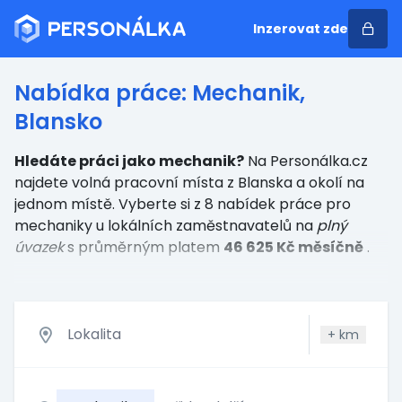
Inzerovat zde
Nabídka práce: Mechanik,
Blansko
Hledáte práci jako mechanik?
Na Personálka.cz
najdete volná pracovní místa z Blanska a okolí na
jednom místě. Vyberte si z 8 nabídek práce
pro
mechaniky
u lokálních zaměstnavatelů
na
plný
úvazek
s průměrným platem
46 625 Kč měsíčně
.
+
km