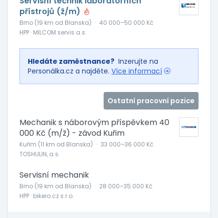
Servisní technik laboratorních
přístrojů (ž/m)
Brno (19 km od Blanska)
·
40 000–50 000 Kč
HPP · MILCOM servis a.s.
Hledáte zaměstnance?
Inzerujte na
Personálka.cz a najděte.
Více informací
Ostatní pracovní pozice
Mechanik s náborovým příspěvkem 40
000 Kč (m/ž) - závod Kuřim
Kuřim (11 km od Blanska)
·
33 000–36 000 Kč
TOSHULIN, a.s.
Servisní mechanik
Brno (19 km od Blanska)
·
28 000–35 000 Kč
HPP · bikero.cz s.r.o.