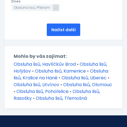
Dnes
Obsluha lisů, Příbram
2
Načíst další
Mohlo by vás zajímat:
Obsluha lisů, Havlíčkův Brod
•
Obsluha lisů,
Holýšov
•
Obsluha lisů, Kamenice
•
Obsluha
lisů, Kralice na Hané
•
Obsluha lisů, Liberec
•
Obsluha lisů, Litvínov
•
Obsluha lisů, Olomouc
•
Obsluha lisů, Pohořelice
•
Obsluha lisů,
Rasošky
•
Obsluha lisů, Třemošná