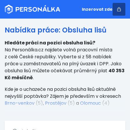
Inzerovat zde
Nabídka práce: Obsluha lisů
Hledáte práci na pozici obsluha lisů?
Na Personálka.cz najdete volná pracovní místa
z celé České republiky. Vyberte si z 58 nabídek
práce u zaměstnavatelů na plný úvazek i DPP. Jako
obsluha lisů můžete očekávat průměrný plat
40 353
Kč měsíčně
.
Kde je o uchazeče na pozici obsluha lisů aktuálně
nejvyšší poptávka? Zájem je především v okresech
Brno-venkov
(5)
,
Prostějov
(5)
a
Olomouc
(4)