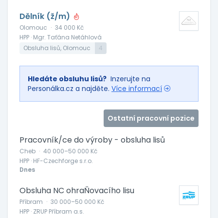
Dělník (ž/m)
Olomouc
·
34 000 Kč
HPP · Mgr. Taťána Netáhlová
Obsluha lisů, Olomouc
4
Hledáte obsluhu lisů?
Inzerujte na
Personálka.cz a najděte.
Více informací
Ostatní pracovní pozice
Pracovník/ce do výroby - obsluha lisů
Cheb
·
40 000–50 000 Kč
HPP · HF-Czechforge s.r.o.
Dnes
Obsluha NC ohraŇovacího lisu
Příbram
·
30 000–50 000 Kč
HPP · ZRUP Příbram a.s.