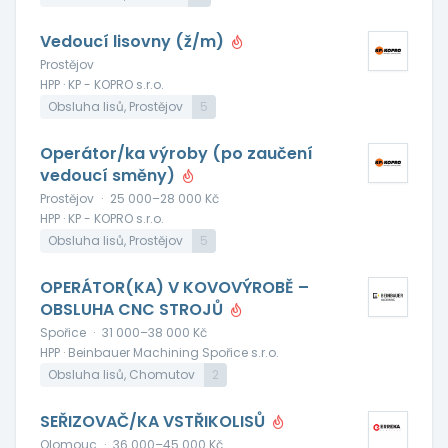
Vedoucí lisovny (ž/m)
Prostějov
HPP · KP - KOPRO s.r.o.
Obsluha lisů, Prostějov
5
Operátor/ka výroby (po zaučení
vedoucí směny)
Prostějov
·
25 000–28 000 Kč
HPP · KP - KOPRO s.r.o.
Obsluha lisů, Prostějov
5
OPERÁTOR(KA) V KOVOVÝROBĚ –
OBSLUHA CNC STROJŮ
Spořice
·
31 000–38 000 Kč
HPP · Beinbauer Machining Spořice s.r.o.
Obsluha lisů, Chomutov
2
SEŘIZOVAČ/KA VSTŘIKOLISŮ
Olomouc
·
36 000–45 000 Kč