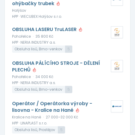
ohýbačky trubek
Holýšov
HPP · WECUBEX Holýšov s.r.o.
OBSLUHA LASERU TruLASER
Pohořelice
·
35 800 Kč
HPP · NERIA INDUSTRY a.s.
Obsluha lisů, Brno-venkov
5
OBSLUHA PÁLÍCÍHO STROJE - DĚLENÍ
PLECHŮ
Pohořelice
·
34 000 Kč
HPP · NERIA INDUSTRY a.s.
Obsluha lisů, Brno-venkov
5
Operátor / Operátorka výroby -
lisovna - Kralice na Hané
Kralice na Hané
·
27 000–32 000 Kč
HPP · LINAPLAST s.r.o.
Obsluha lisů, Prostějov
5