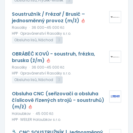
Obsluha lisů, Frýdek-Místek
3
Soustružník / Frézař / Brusič –
jednosměnný provoz (m/ž)
Rasošky
·
36 000–45 000 Kč
HPP · Opravárenství Rasošky s.r.o.
Obsluha lisů, Náchod
3
OBRÁBĚČ KOVŮ - soustruh, frézka,
bruska (ž/m)
Rasošky
·
36 000–45 000 Kč
HPP · Opravárenství Rasošky s.r.o.
Obsluha lisů, Náchod
3
Obsluha CNC (seřizovači a obsluha
číslicově řízených strojů - soustruhů)
(m/ž)
Holoubkov
·
45 000 Kč
HPP · WEILER Holoubkov s.r.o.
🔧 CNC SOUSTRUŽNÍK | Jednosměnný