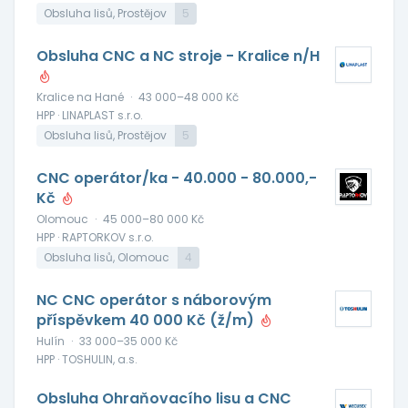
Obsluha lisů, Prostějov
5
Obsluha CNC a NC stroje - Kralice n/H
Kralice na Hané
·
43 000–48 000 Kč
HPP · LINAPLAST s.r.o.
Obsluha lisů, Prostějov
5
CNC operátor/ka - 40.000 - 80.000,-
Kč
Olomouc
·
45 000–80 000 Kč
HPP · RAPTORKOV s.r.o.
Obsluha lisů, Olomouc
4
NC CNC operátor s náborovým
příspěvkem 40 000 Kč (ž/m)
Hulín
·
33 000–35 000 Kč
HPP · TOSHULIN, a.s.
Obsluha Ohraňovacího lisu a CNC