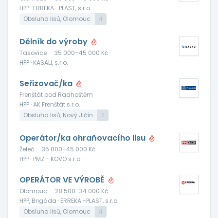
HPP · ERREKA -PLAST, s.r.o.
Obsluha lisů, Olomouc
4
Dělník do výroby
Tasovice
·
35 000–45 000 Kč
HPP · KASALI, s.r.o.
Seřizovač/ka
Frenštát pod Radhoštěm
HPP · AK Frenštát s.r.o.
Obsluha lisů, Nový Jičín
2
Operátor/ka ohraňovacího lisu
Želeč
·
35 000–45 000 Kč
HPP · PMZ - KOVO s.r.o.
OPERÁTOR VE VÝROBĚ
Olomouc
·
28 500–34 000 Kč
HPP, Brigáda · ERREKA -PLAST, s.r.o.
Obsluha lisů, Olomouc
4