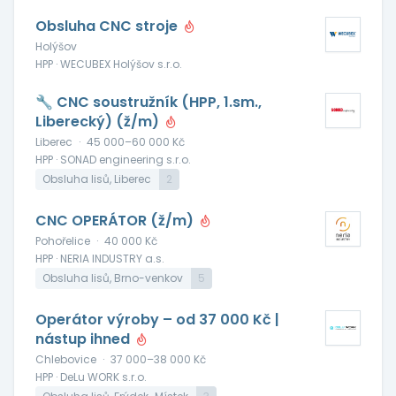
Obsluha CNC stroje
Holýšov
HPP · WECUBEX Holýšov s.r.o.
🔧 CNC soustružník (HPP, 1.sm.,
Liberecký) (ž/m)
Liberec
·
45 000–60 000 Kč
HPP · SONAD engineering s.r.o.
Obsluha lisů, Liberec
2
CNC OPERÁTOR (ž/m)
Pohořelice
·
40 000 Kč
HPP · NERIA INDUSTRY a.s.
Obsluha lisů, Brno-venkov
5
Operátor výroby – od 37 000 Kč |
nástup ihned
Chlebovice
·
37 000–38 000 Kč
HPP · DeLu WORK s.r.o.