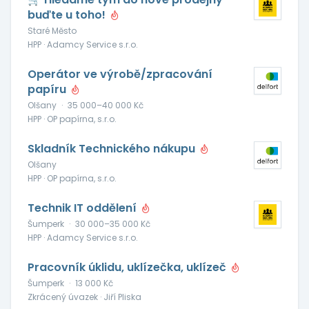
buďte u toho!
Staré Město
HPP · Adamcy Service s.r.o.
Operátor ve výrobě/zpracování
papíru
Olšany
·
35 000–40 000 Kč
HPP · OP papírna, s.r.o.
Skladník Technického nákupu
Olšany
HPP · OP papírna, s.r.o.
Technik IT oddělení
Šumperk
·
30 000–35 000 Kč
HPP · Adamcy Service s.r.o.
Pracovník úklidu, uklízečka, uklízeč
Šumperk
·
13 000 Kč
Zkrácený úvazek · Jiří Pliska