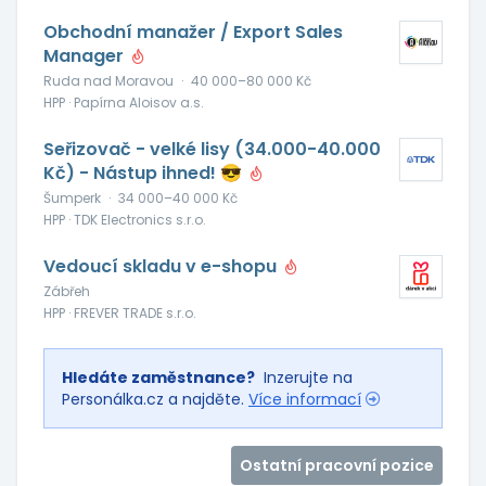
Obchodní manažer / Export Sales
Manager
Ruda nad Moravou
·
40 000–80 000 Kč
HPP · Papírna Aloisov a.s.
Seřizovač - velké lisy (34.000-40.000
Kč) - Nástup ihned! 😎
Šumperk
·
34 000–40 000 Kč
HPP · TDK Electronics s.r.o.
Vedoucí skladu v e-shopu
Zábřeh
HPP · FREVER TRADE s.r.o.
Hledáte zaměstnance?
Inzerujte na
Personálka.cz a najděte.
Více informací
Ostatní pracovní pozice