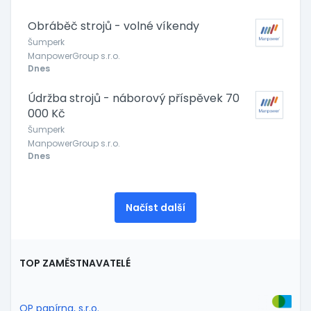
Obráběč strojů - volné víkendy
Šumperk
ManpowerGroup s.r.o.
Dnes
Údržba strojů - náborový příspěvek 70
000 Kč
Šumperk
ManpowerGroup s.r.o.
Dnes
Načíst další
TOP ZAMĚSTNAVATELÉ
OP papírna, s.r.o.