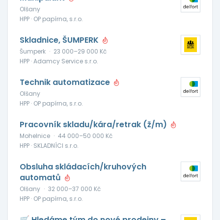
Olšany
HPP · OP papírna, s.r.o.
Skladnice, ŠUMPERK
Šumperk
·
23 000–29 000 Kč
HPP · Adamcy Service s.r.o.
Technik automatizace
Olšany
HPP · OP papírna, s.r.o.
Pracovník skladu/kára/retrak (ž/m)
Mohelnice
·
44 000–50 000 Kč
HPP · SKLADNÍCI s.r.o.
Obsluha skládacích/kruhových
automatů
Olšany
·
32 000–37 000 Kč
HPP · OP papírna, s.r.o.
🛒 Hledáme tým do nové prodejny –