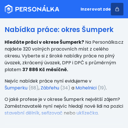
Inzerovat zde
Nabídka práce: okres Šumperk
Hledáte práci v okrese Šumperk?
Na Personálka.cz
najdete 320 volných pracovních míst z celého
okresu. Vyberte si z široké nabídky práce na plný
úvazek, zkrácený úvazek, DPP i DPČ s průměrným
platem
37 886 Kč měsíčně.
Nejvíc nabídek práce nyní evidujeme v
Šumperku
(68)
,
Zábřehu
(34)
a
Mohelnici
(19)
.
O jaké profese je v okrese Šumperk největší zájem?
Zaměstnavatelé nyní nejvíc hledají nové lidi na pozici
stavební dělník
,
seřizovač
nebo
uklízečka
.