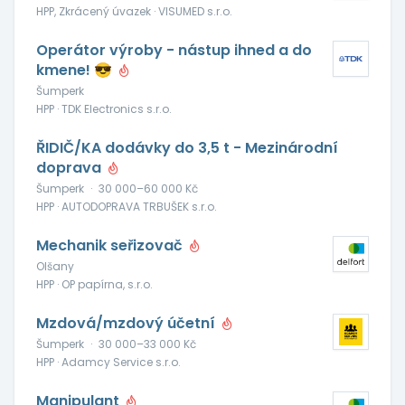
HPP, Zkrácený úvazek · VISUMED s.r.o.
Operátor výroby - nástup ihned a do
kmene! 😎
Šumperk
HPP · TDK Electronics s.r.o.
ŘIDIČ/KA dodávky do 3,5 t - Mezinárodní
doprava
Šumperk
·
30 000–60 000 Kč
HPP · AUTODOPRAVA TRBUŠEK s.r.o.
Mechanik seřizovač
Olšany
HPP · OP papírna, s.r.o.
Mzdová/mzdový účetní
Šumperk
·
30 000–33 000 Kč
HPP · Adamcy Service s.r.o.
Manipulant