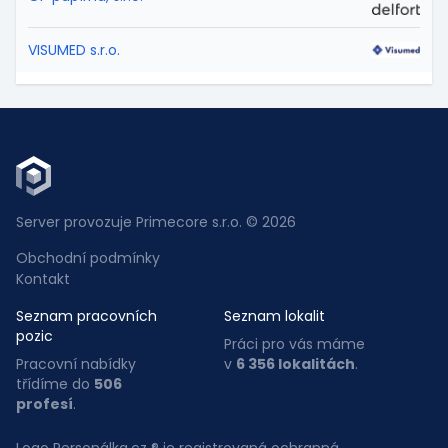
VISUMED s.r.o.
Server provozuje Primecore s.r.o. © 2026
Obchodní podmínky
Kontakt
Seznam pracovních
Seznam lokalit
pozic
Práci pro vás máme
Pracovní nabídky
v
6 356 lokalitách
.
třídíme do
506
profesí
.