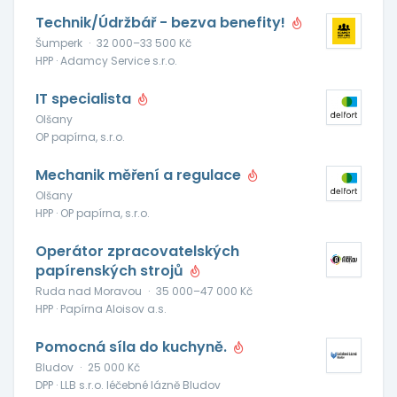
Technik/Údržbář - bezva benefity!
Šumperk
·
32 000–33 500 Kč
HPP · Adamcy Service s.r.o.
IT specialista
Olšany
OP papírna, s.r.o.
Mechanik měření a regulace
Olšany
HPP · OP papírna, s.r.o.
Operátor zpracovatelských
papírenských strojů
Ruda nad Moravou
·
35 000–47 000 Kč
HPP · Papírna Aloisov a.s.
Pomocná síla do kuchyně.
Bludov
·
25 000 Kč
DPP · LLB s.r.o. léčebné lázně Bludov