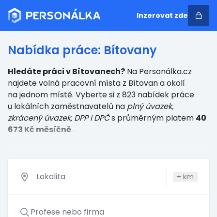
Inzerovat zde
Nabídka práce: Bítovany
Hledáte práci v Bítovanech?
Na Personálka.cz
najdete volná pracovní místa z Bítovan a okolí
na jednom místě. Vyberte si z 823 nabídek práce
u lokálních zaměstnavatelů
na
plný úvazek,
zkrácený úvazek, DPP i DPČ
s průměrným platem
40
673 Kč měsíčně
.
+
km