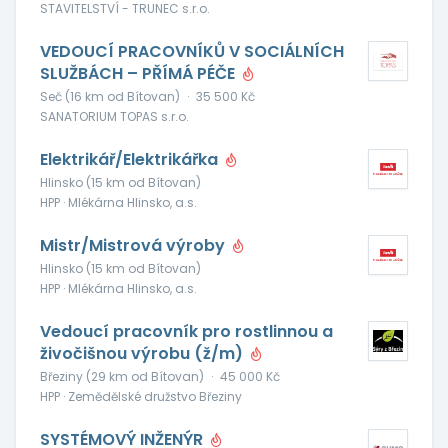
STAVITELSTVÍ - TRUNEC s.r.o.
VEDOUCÍ PRACOVNÍKŮ V SOCIÁLNÍCH
SLUŽBÁCH – PŘÍMÁ PÉČE
Seč (16 km od Bítovan)
·
35 500 Kč
SANATORIUM TOPAS s.r.o.
Elektrikář/Elektrikářka
Hlinsko (15 km od Bítovan)
HPP · Mlékárna Hlinsko, a.s.
Mistr/Mistrová výroby
Hlinsko (15 km od Bítovan)
HPP · Mlékárna Hlinsko, a.s.
Vedoucí pracovník pro rostlinnou a
živočišnou výrobu (ž/m)
Březiny (29 km od Bítovan)
·
45 000 Kč
HPP · Zemědělské družstvo Březiny
SYSTÉMOVÝ INŽENÝR