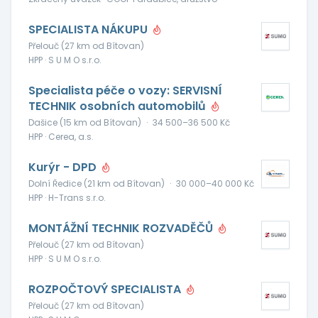
SPECIALISTA NÁKUPU
Přelouč (27 km od Bítovan)
HPP · S U M O s.r.o.
Specialista péče o vozy: SERVISNÍ
TECHNIK osobních automobilů
Dašice (15 km od Bítovan)
·
34 500–36 500 Kč
HPP · Cerea, a.s.
Kurýr - DPD
Dolní Ředice (21 km od Bítovan)
·
30 000–40 000 Kč
HPP · H-Trans s.r.o.
MONTÁŽNÍ TECHNIK ROZVADĚČŮ
Přelouč (27 km od Bítovan)
HPP · S U M O s.r.o.
ROZPOČTOVÝ SPECIALISTA
Přelouč (27 km od Bítovan)