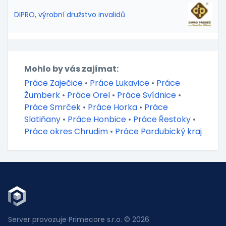
DIPRO, výrobní družstvo invalidů
Mohlo by vás zajímat:
Práce Zaječice
•
Práce Lukavice
•
Práce
Žumberk
•
Práce Orel
•
Práce Svídnice
•
Práce Smrček
•
Práce Horka
•
Práce
Slatiňany
•
Práce Honbice
•
Práce Řestoky
•
Práce okres Chrudim
•
Práce Pardubický kraj
Server provozuje Primecore s.r.o. © 2026