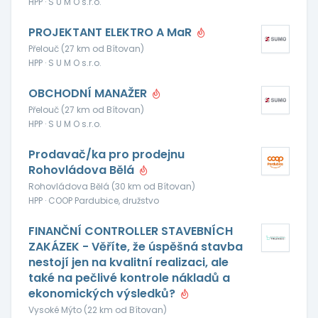
HPP · S U M O s.r.o.
PROJEKTANT ELEKTRO A MaR
Přelouč (27 km od Bítovan)
HPP · S U M O s.r.o.
OBCHODNÍ MANAŽER
Přelouč (27 km od Bítovan)
HPP · S U M O s.r.o.
Prodavač/ka pro prodejnu
Rohovládova Bělá
Rohovládova Bělá (30 km od Bítovan)
HPP · COOP Pardubice, družstvo
FINANČNÍ CONTROLLER STAVEBNÍCH
ZAKÁZEK - Věříte, že úspěšná stavba
nestojí jen na kvalitní realizaci, ale
také na pečlivé kontrole nákladů a
ekonomických výsledků?
Vysoké Mýto (22 km od Bítovan)