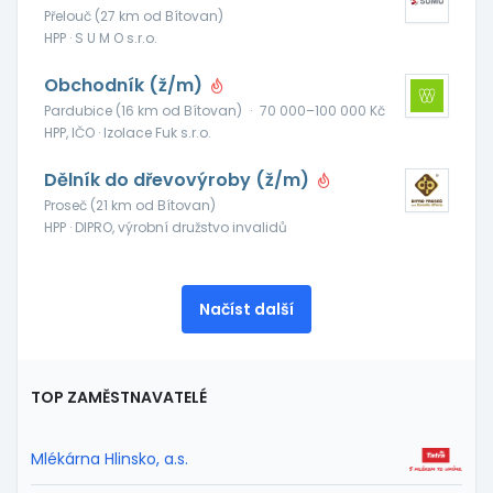
Přelouč (27 km od Bítovan)
HPP · S U M O s.r.o.
Obchodník (ž/m)
Pardubice (16 km od Bítovan)
·
70 000–100 000 Kč
HPP, IČO · Izolace Fuk s.r.o.
Dělník do dřevovýroby (ž/m)
Proseč (21 km od Bítovan)
HPP · DIPRO, výrobní družstvo invalidů
Načíst další
TOP ZAMĚSTNAVATELÉ
Mlékárna Hlinsko, a.s.