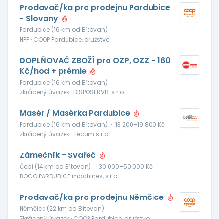
Prodavač/ka pro prodejnu Pardubice
- Slovany
Pardubice (16 km od Bítovan)
HPP · COOP Pardubice, družstvo
DOPLŇOVAČ ZBOŽÍ pro OZP, OZZ - 160
Kč/hod + prémie
Pardubice (16 km od Bítovan)
Zkrácený úvazek · DISPOSERVIS s.r.o.
Masér / Masérka Pardubice
Pardubice (16 km od Bítovan)
·
13 200–19 800 Kč
Zkrácený úvazek · Tecum s.r.o.
Zámečník - Svařeč
Čepí (14 km od Bítovan)
·
30 000–50 000 Kč
BOCO PARDUBICE machines, s.r.o.
Prodavač/ka pro prodejnu Němčice
Němčice (22 km od Bítovan)
Zkrácený úvazek · COOP Pardubice, družstvo