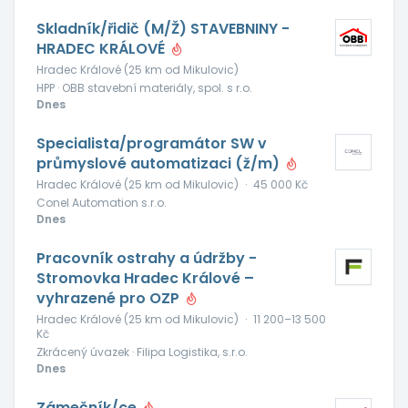
Skladník/řidič (M/Ž) STAVEBNINY -
HRADEC KRÁLOVÉ
Hradec Králové (25 km od Mikulovic)
HPP · OBB stavební materiály, spol. s r.o.
Dnes
Specialista/programátor SW v
průmyslové automatizaci (ž/m)
Hradec Králové (25 km od Mikulovic)
·
45 000 Kč
Conel Automation s.r.o.
Dnes
Pracovník ostrahy a údržby -
Stromovka Hradec Králové –
vyhrazené pro OZP
Hradec Králové (25 km od Mikulovic)
·
11 200–13 500
Kč
Zkrácený úvazek · Filipa Logistika, s.r.o.
Dnes
Zámečník/ce