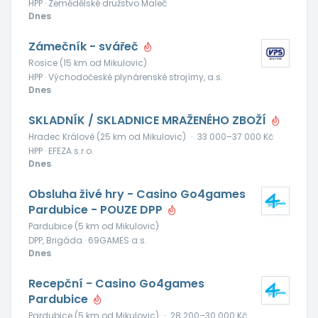
HPP · Zemědělské družstvo Maleč
Dnes
Zámečník - svářeč
Rosice (15 km od Mikulovic)
HPP · Východočeské plynárenské strojírny, a.s.
Dnes
SKLADNÍK / SKLADNICE MRAŽENÉHO ZBOŽÍ
Hradec Králové (25 km od Mikulovic)
·
33 000–37 000 Kč
HPP · EFEZA s.r.o.
Dnes
Obsluha živé hry - Casino Go4games
Pardubice - POUZE DPP
Pardubice (5 km od Mikulovic)
DPP, Brigáda · 69GAMES a.s.
Dnes
Recepční - Casino Go4games
Pardubice
Pardubice (5 km od Mikulovic)
·
28 200–30 000 Kč