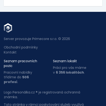
Server provozuje Primecore s.r.o. © 2026
Obchodní podmínky
Kontakt
Seznam pracovních
Seznam lokalit
pozic
Práci pro vás máme
Pracovní nabídky
v
6 356 lokalitách
.
třídíme do
506
profesí
.
Logo Personálka.cz ® je registrovaná ochranná
známka.
Tato stránka v rámci poskytování služeb využívá