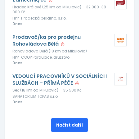
Hradec Králové (25 km od Mikulovic)
·
32 000–38
000 Kč
HPP · Hradecká pekárna, s.r.o.
Dnes
Prodavač/ka pro prodejnu
Rohovládova Bělá
Rohovládova Bělá (18 km od Mikulovic)
HPP · COOP Pardubice, družstvo
Dnes
VEDOUCÍ PRACOVNÍKŮ V SOCIÁLNÍCH
SLUŽBÁCH – PŘÍMÁ PÉČE
Seč (18 km od Mikulovic)
·
35 500 Kč
SANATORIUM TOPAS s.r.o.
Dnes
Načíst další