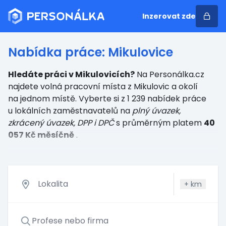
Inzerovat zde
Nabídka práce: Mikulovice
Hledáte práci v Mikulovicích?
Na Personálka.cz
najdete volná pracovní místa z Mikulovic a okolí
na jednom místě. Vyberte si z 1 239 nabídek práce
u lokálních zaměstnavatelů
na
plný úvazek,
zkrácený úvazek, DPP i DPČ
s průměrným platem
40
057 Kč měsíčně
.
+
km