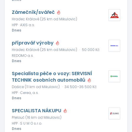
Zámečník/svářeč
Hradec Králové (25 km od Mikulovic)
HPP · AXIS a.s.
Dnes
přípravář výroby
Hradec Králové (25 km od Mikulovic)
·
50 000 Kč
REDOMO a.s.
Dnes
Specialista péče o vozy: SERVISNÍ
TECHNIK osobních automobilů
Dašice (11 km od Mikulovic)
·
34 500–36 500 Kč
HPP · Cerea, a.s.
Dnes
SPECIALISTA NÁKUPU
Přelouč (16 km od Mikulovic)
HPP · S U M O s.r.o.
Dnes