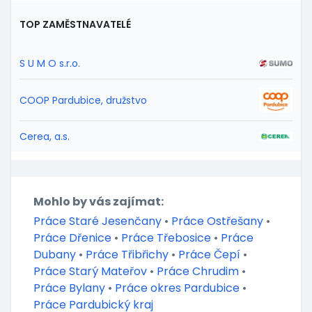
TOP ZAMĚSTNAVATELÉ
S U M O s.r.o.
COOP Pardubice, družstvo
Cerea, a.s.
Mohlo by vás zajímat:
Práce Staré Jesenčany
•
Práce Ostřešany
•
Práce Dřenice
•
Práce Třebosice
•
Práce
Dubany
•
Práce Třibřichy
•
Práce Čepí
•
Práce Starý Mateřov
•
Práce Chrudim
•
Práce Bylany
•
Práce okres Pardubice
•
Práce Pardubický kraj