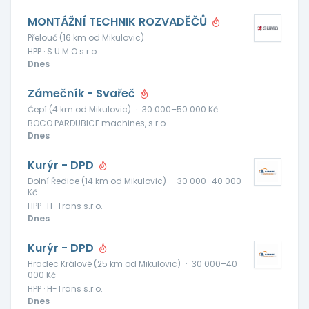
MONTÁŽNÍ TECHNIK ROZVADĚČŮ
Přelouč (16 km od Mikulovic)
HPP · S U M O s.r.o.
Dnes
Zámečník - Svařeč
Čepí (4 km od Mikulovic)
·
30 000–50 000 Kč
BOCO PARDUBICE machines, s.r.o.
Dnes
Kurýr - DPD
Dolní Ředice (14 km od Mikulovic)
·
30 000–40 000
Kč
HPP · H-Trans s.r.o.
Dnes
Kurýr - DPD
Hradec Králové (25 km od Mikulovic)
·
30 000–40
000 Kč
HPP · H-Trans s.r.o.
Dnes