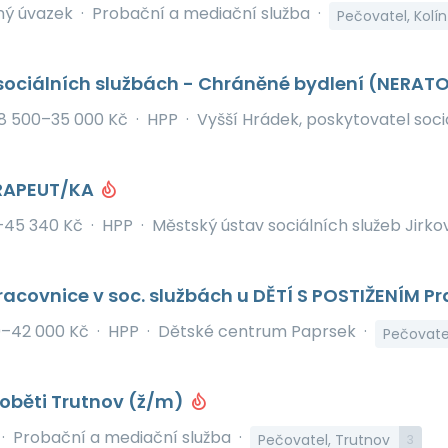
ný úvazek
·
Probační a mediační služba
·
Pečovatel, Kolín
 sociálních službách - Chráněné bydlení (NERAT
8 500–35 000 Kč
·
HPP
·
Vyšší Hrádek, poskytovatel soci
ERAPEUT/KA
–45 340 Kč
·
HPP
·
Městský ústav sociálních služeb Jirko
acovnice v soc. službách u DĚTÍ S POSTIŽENÍM P
0–42 000 Kč
·
HPP
·
Dětské centrum Paprsek
·
Pečovate
 oběti Trutnov (ž/m)
·
Probační a mediační služba
·
Pečovatel, Trutnov
3