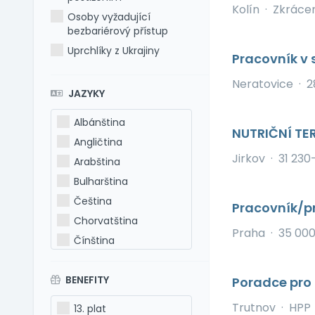
Kolín
·
Zkráce
Osoby vyžadující
bezbariérový přístup
Uprchlíky z Ukrajiny
Pracovník v
Neratovice
·
2
JAZYKY
Albánština
NUTRIČNÍ T
Angličtina
Jirkov
·
31 230
Arabština
Bulharština
Čeština
Pracovník/pr
Chorvatština
Praha
·
35 00
Čínština
Estonština
BENEFITY
Francouzština
Poradce pro
Hebrejština
Trutnov
·
HPP
13. plat