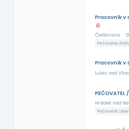
Příspěvek na
soukromé životní
Pracovník v
pojištění
Příspěvek na
ubytování
Čelákovice
·
2
Příspěvek na volný čas
Pečovatel, Pra
Příspěvek na
vzdělávání
Pracovník v 
Profesní/osobní kouč
Provize z prodeje
Lužec nad Vlt
Pružná pracovní doba
Rekreace ve firemním
PEČOVATEL 
zařízení
Relax zóna
Hrádek nad Ni
Sick days
Pečovatel, Libe
Stravenkový paušál
Stravenky