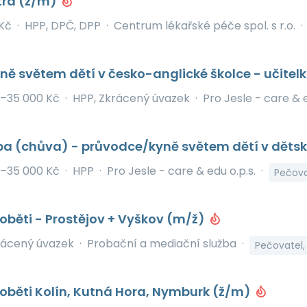
tra (ž/m)
Kč
·
HPP, DPČ, DPP
·
Centrum lékařské péče spol. s r.o.
·
ě světem dětí v česko-anglické školce - učitel
–35 000 Kč
·
HPP, Zkrácený úvazek
·
Pro Jesle - care & e
ba (chůva) - průvodce/kyně světem dětí v děts
–35 000 Kč
·
HPP
·
Pro Jesle - care & edu o.p.s.
·
Pečova
oběti - Prostějov + Vyškov (m/ž)
rácený úvazek
·
Probační a mediační služba
·
Pečovatel,
oběti Kolín, Kutná Hora, Nymburk (ž/m)