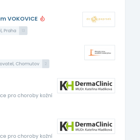
ením VOKOVICE
l, Praha
13
ovatel, Chomutov
2
ce pro choroby kožní
ce pro choroby kožní