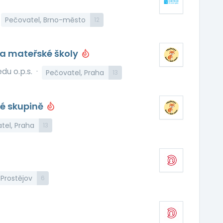
Pečovatel, Brno-město
12
ka mateřské školy
du o.p.s.
·
Pečovatel, Praha
13
ké skupině
tel, Praha
13
 Prostějov
6