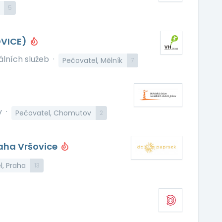
5
OVICE)
álních služeb
·
Pečovatel, Mělník
7
v
·
Pečovatel, Chomutov
2
raha Vršovice
l, Praha
13