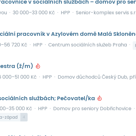
acovnice v sociálních službách – domov pro se
avou
·
30 000–33 000 Kč
·
HPP
·
Senior-komplex servis s.r.
ociální pracovník v Azylovém domě Malá Skloněn
0–56 720 Kč
·
HPP
·
Centrum sociálních služeb Praha
·
estra (ž/m)
6 000–51 000 Kč
·
HPP
·
Domov důchodců Český Dub, pří
sociálních službách; Pečovatel/ka
000–35 000 Kč
·
HPP
·
Domov pro seniory Dobřichovice
·
ha-západ
4