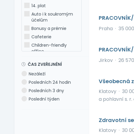
Holandština
14. plat
Italština
Auto i k soukromým
PRACOVNÍK/I
Japonština
účelům
Latina
Praha
·
35 00
Bonusy a prémie
Litevština
Cafeterie
Lotyšština
Children-friendly
PRACOVNÍK/
office
Maďarština
Dog-friendly office
Jirkov
·
26 570
Makedonština
ČAS ZVEŘEJNĚNÍ
Dovolená 5 týdnů
Němčina
Nezáleží
Dovolená 6 týdnů
Polština
Všeobecná z
Posledních 24 hodin
Dovolená navíc
Portugalština
Posledních 3 dny
Klatovy
·
30 0
Firemní akce
Rumunština
a pohlavní s. r. 
Poslední týden
Firemní fitness
Ruština
Firemní školka
Slovenština
Jazykové kurzy
Slovinština
Zdravotní se
Jiné výhody
Španělština
Klatovy
·
30 0