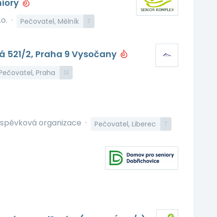
niory
o.
·
Pečovatel, Mělník
7
á 521/2, Praha 9 Vysočany
Pečovatel, Praha
13
spěvková organizace
·
Pečovatel, Liberec
7