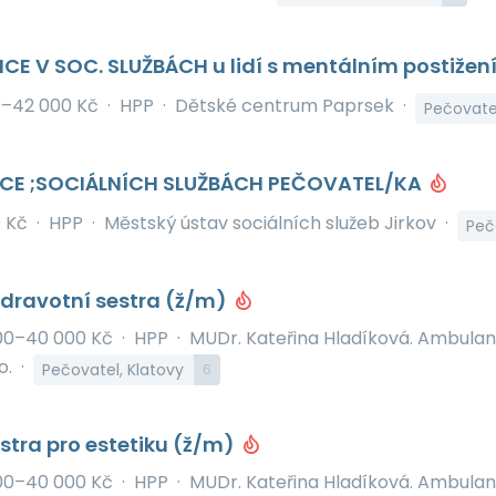
CE V SOC. SLUŽBÁCH u lidí s mentálním postiž
0–42 000 Kč
·
HPP
·
Dětské centrum Paprsek
·
Pečovate
CE ;SOCIÁLNÍCH SLUŽBÁCH PEČOVATEL/KA
 Kč
·
HPP
·
Městský ústav sociálních služeb Jirkov
·
Peč
dravotní sestra (ž/m)
00–40 000 Kč
·
HPP
·
MUDr. Kateřina Hladíková. Ambulan
o.
·
Pečovatel, Klatovy
6
stra pro estetiku (ž/m)
00–40 000 Kč
·
HPP
·
MUDr. Kateřina Hladíková. Ambulan