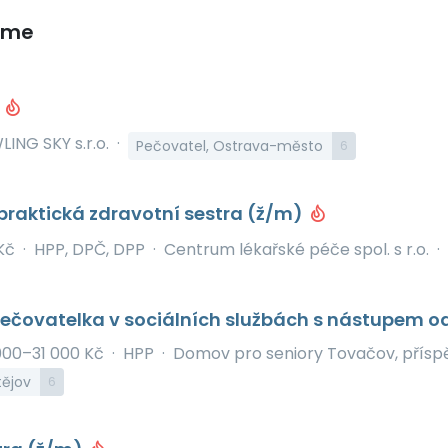
eme
a
ING SKY s.r.o.
·
Pečovatel, Ostrava-město
6
raktická zdravotní sestra (ž/m)
Kč
·
HPP, DPČ, DPP
·
Centrum lékařské péče spol. s r.o.
·
ečovatelka v sociálních službách s nástupem od
000–31 000 Kč
·
HPP
·
Domov pro seniory Tovačov, přísp
tějov
6