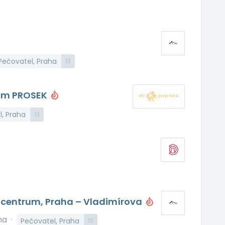
Pečovatel, Praha
13
ním PROSEK
, Praha
13
í centrum, Praha – Vladimírova
ha
·
Pečovatel, Praha
13