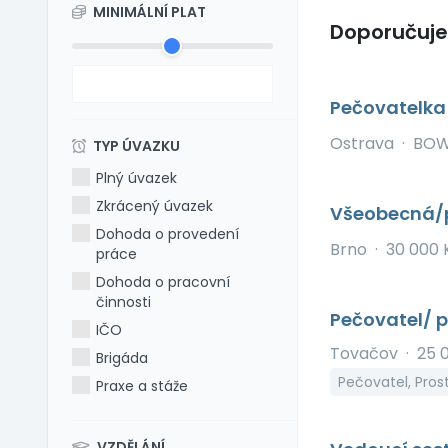
MINIMÁLNÍ PLAT
Doporučuj
Pečovatelk
Ostrava
·
BOWL
TYP ÚVAZKU
Plný úvazek
Zkrácený úvazek
Všeobecná/p
Dohoda o provedení
Brno
·
30 000 
práce
Dohoda o pracovní
činnosti
Pečovatel/ p
IČO
Tovačov
·
25 
Brigáda
Pečovatel, Pros
Praxe a stáže
VZDĚLÁNÍ