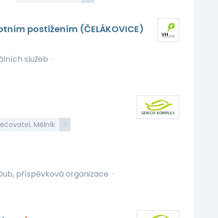
votním postižením (ČELÁKOVICE)
álních služeb
·
ečovatel, Mělník
7
ub, příspěvková organizace
·