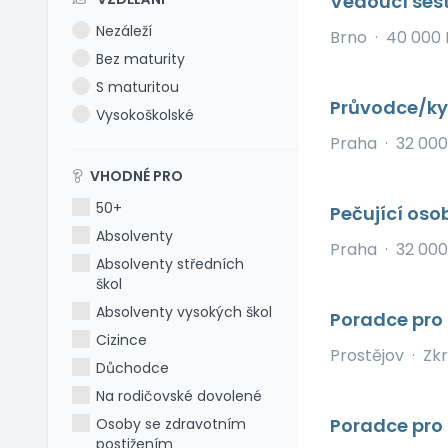
Vedoucí ses
Nezáleží
Brno
·
40 000 
Bez maturity
S maturitou
Průvodce/kyn
Vysokoškolské
Praha
·
32 000
VHODNÉ PRO
50+
Pečující oso
Absolventy
Praha
·
32 000
Absolventy středních
škol
Absolventy vysokých škol
Poradce pro 
Cizince
Prostějov
·
Zk
Důchodce
Na rodičovské dovolené
Poradce pro 
Osoby se zdravotním
postižením