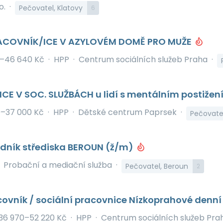
o.
·
Pečovatel, Klatovy
6
RACOVNÍK/ICE V AZYLOVÉM DOMĚ PRO MUŽE
0–46 640 Kč
·
HPP
·
Centrum sociálních služeb Praha
·
CE V SOC. SLUŽBÁCH u lidí s mentálním postiže
0–37 000 Kč
·
HPP
·
Dětské centrum Paprsek
·
Pečovatel
edník střediska BEROUN (ž/m)
Probační a mediační služba
·
Pečovatel, Beroun
2
covník / sociální pracovnice Nízkoprahové denn
36 970–52 220 Kč
·
HPP
·
Centrum sociálních služeb Pra