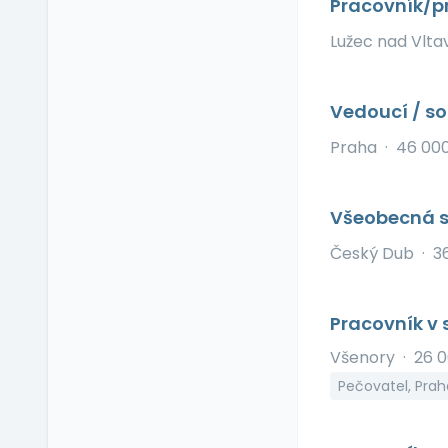
Pracovník/pr
Ubytování
Lužec nad Vlt
V zahraničí
Vlastní organizace
práce
Vedoucí / s
Výrobky a služby se
slevou
Praha
·
46 00
Vzdělávací kurzy a
školení
Zaměstnanecké
Všeobecná s
půjčky
Český Dub
·
3
Závodní stravování
Zvláštní prémie
Pracovník v 
Všenory
·
26 
Pečovatel, Pra