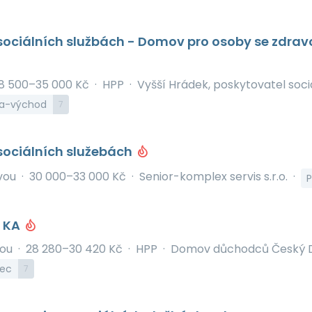
 sociálních službách - Domov pro osoby se zdra
8 500–35 000 Kč
·
HPP
·
Vyšší Hrádek, poskytovatel soci
ha-východ
7
sociálních služebách
avou
·
30 000–33 000 Kč
·
Senior-komplex servis s.r.o.
·
P
/ KA
sou
·
28 280–30 420 Kč
·
HPP
·
Domov důchodců Český D
rec
7