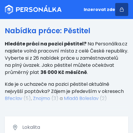
Inzerovat zde
Nabídka práce: Pěstitel
Hledáte práci na pozici pěstitel?
Na Personálka.cz
najdete volná pracovní místa z celé České republiky.
Vyberte si z 26 nabídek práce u zaměstnavatelů
na plný úvazek. Jako pěstitel můžete očekávat
průměrný plat
36 000 Kč měsíčně
.
Kde je o uchazeče na pozici pěstitel aktuálně
nejvyšší poptávka? Zájem je především v okresech
Břeclav
(5)
,
Znojmo
(3)
a
Mladá Boleslav
(2)