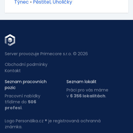
Týnec
•
Pěstitel, Úholičky
Server provozuje Primecore s.r.o. © 2026
Obchodní podmínky
Kontakt
Seznam pracovních
Seznam lokalit
pozic
Práci pro vás máme
Pracovní nabídky
v
6 356 lokalitách
.
třídíme do
506
profesí
.
Logo Personálka.cz ® je registrovaná ochranná
známka.