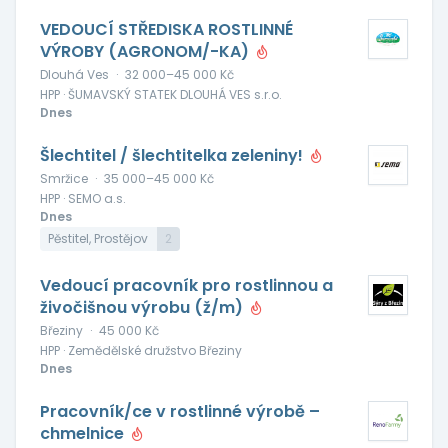
VEDOUCÍ STŘEDISKA ROSTLINNÉ
VÝROBY (AGRONOM/-KA)
Dlouhá Ves
·
32 000–45 000 Kč
HPP · ŠUMAVSKÝ STATEK DLOUHÁ VES s.r.o.
Dnes
Šlechtitel / šlechtitelka zeleniny!
Smržice
·
35 000–45 000 Kč
HPP · SEMO a.s.
Dnes
Pěstitel, Prostějov
2
Vedoucí pracovník pro rostlinnou a
živočišnou výrobu (ž/m)
Březiny
·
45 000 Kč
HPP · Zemědělské družstvo Březiny
Dnes
Pracovník/ce v rostlinné výrobě –
chmelnice