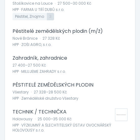
Stošíkovice na Louce
·
27 500–30 000 Kč
HPP · FARMA U TŘÍ DUBŮ s.r.o.
Pěstitel, Znojmo
3
Pěstitelé zemědělských plodin (m/ž)
Nové Bránice
·
27 328 Kč
HPP · ZOŠI AGRO, s.r.o.
Zahradník, zahradnice
27 400–27 500 Kč
HPP · MILUJEME ZAHRADY s.r.o.
PĚSTITELÉ ZEMĚDĚLSKÝCH PLODIN
Všestary
·
27 328–28 500 Kč
HPP · Zemědělské družstvo Všestary
TECHNIK / TECHNIČKA
Holovousy
·
25 000–35 000 Kč
HPP · VÝZKUMNÝ A ŠLECHTITELSKÝ ÚSTAV OVOCNÁŘSKÝ
HOLOVOUSY s.r.o.