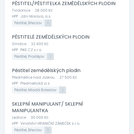
PĚSTITEL/PĚSTITELKA ZEMĚDĚLSKÝCH PLODIN
Tvrdonice
·
28 000 Kč
HPP · Jižní Morava, a.s.
Pěstitel, Břeclav
5
PĚSTITELÉ ZEMĚDĚLSKÝCH PLODIN
Smržice
·
22 400 Kč
HPP · PIKE CZ s.r.o.
Pěstitel, Prostějov
2
Pěstitel zemědělských plodin
Předměřice nad Jizerou
·
27 500 Kč
HPP · Předměřická a.s.
Pěstitel, Mladá Boleslav
2
SKLEPNÍ MANIPULANT/ SKLEPNÍ
MANIPULANTKA
Lednice
·
30 000 Kč
HPP · Vinařství HRANIČNÍ ZÁMEČEK s.r.o.
Pěstitel, Břeclav
5