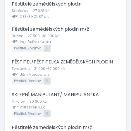
Pěstitelé zemědělských plodin
Soběslav
·
27 328 Kč
HPP · ČESKÉ HOUBY a.s.
Pěstitel zemědělských plodin m/ž
Božice
·
27 500–30 000 Kč
HPP · Ing. Bořivoj Čada
Pěstitel, Znojmo
3
PĚSTITEL/PĚSTITELKA ZEMĚDĚLSKÝCH PLODIN
Tvrdonice
·
31 000–37 000 Kč
HPP · Jižní Morava, a.s.
Pěstitel, Břeclav
5
SKLEPNÍ MANIPULANT/ MANIPULANTKA
Mikulov
·
30 600 Kč
HPP · Portz Insel s.r.o.
Pěstitel, Břeclav
5
Pěstitelé zemědělských plodin m/ž