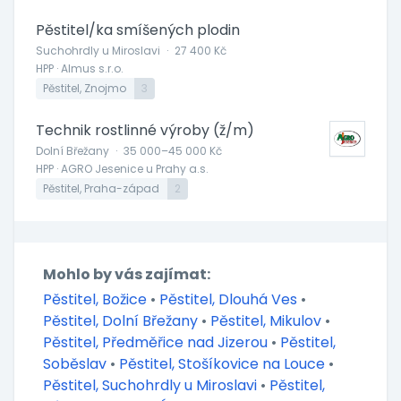
Pěstitel/ka smíšených plodin
Suchohrdly u Miroslavi
·
27 400 Kč
HPP · Almus s.r.o.
Pěstitel, Znojmo
3
Technik rostlinné výroby (ž/m)
Dolní Břežany
·
35 000–45 000 Kč
HPP · AGRO Jesenice u Prahy a.s.
Pěstitel, Praha-západ
2
Mohlo by vás zajímat:
Pěstitel, Božice
•
Pěstitel, Dlouhá Ves
•
Pěstitel, Dolní Břežany
•
Pěstitel, Mikulov
•
Pěstitel, Předměřice nad Jizerou
•
Pěstitel,
Soběslav
•
Pěstitel, Stošíkovice na Louce
•
Pěstitel, Suchohrdly u Miroslavi
•
Pěstitel,