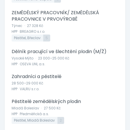
ZEMĚDĚLSKÝ PRACOVNÍK/ ZEMĚDĚLSKÁ
PRACOVNICE V PRVOVÝROBĚ
Týnec
·
27 328 Kč
HPP · BREAGRO s.r.o.
Pěstitel, Břeclav
5
Dělník pracující ve šlechtění plodin (M/Ž)
Vysoké Mýto
·
23 000–25 000 Kč
HPP · OSEVA UNI, a.s.
Zahradníci a pěstitelé
28 500–29 000 Kč
HPP · VALRU s.r.o.
Pěstitelé zemědělských plodin
Mladá Boleslav
·
27 500 Kč
HPP · Předměřická a.s.
Pěstitel, Mladá Boleslav
2