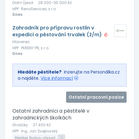
Dolní Újezd
·
28 000–35 000 Kč
HPP · RenoServices, s.r.o.
Dnes
Zahradník pro přípravu rostlin v
expedici a pěstování trvalek (ž/m)
Hlavenec
HPP · PERENY PR, s.r.o.
Dnes
Hledáte pěstitele?
Inzerujte na Personálka.cz
a najděte.
Více informací
Ostatní pracovní pozice
Ostatní zahradníci a pěstitelé v
zahradnických školkách
Úholičky
·
27 400 Kč
HPP · Ing. Jan Švejkovský
Pěstitel, Praha-západ
2