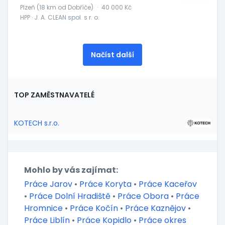
Plzeň (18 km od Dobříče)
·
40 000 Kč
HPP · J. A. CLEAN spol. s r. o.
Načíst další
TOP ZAMĚSTNAVATELÉ
KOTECH s.r.o.
Mohlo by vás zajímat:
Práce Jarov
•
Práce Koryta
•
Práce Kaceřov
•
Práce Dolní Hradiště
•
Práce Obora
•
Práce
Hromnice
•
Práce Kočín
•
Práce Kaznějov
•
Práce Liblín
•
Práce Kopidlo
•
Práce okres