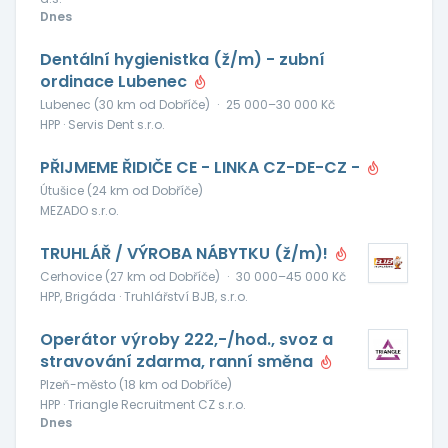
Dnes
Dentální hygienistka (ž/m) - zubní
ordinace Lubenec
Lubenec (30 km od Dobříče)
·
25 000–30 000 Kč
HPP · Servis Dent s.r.o.
PŘIJMEME ŘIDIČE CE - LINKA CZ-DE-CZ -
Útušice (24 km od Dobříče)
MEZADO s.r.o.
TRUHLÁŘ / VÝROBA NÁBYTKU (ž/m)!
Cerhovice (27 km od Dobříče)
·
30 000–45 000 Kč
HPP, Brigáda · Truhlářství BJB, s.r.o.
Operátor výroby 222,-/hod., svoz a
stravování zdarma, ranní směna
Plzeň-město (18 km od Dobříče)
HPP · Triangle Recruitment CZ s.r.o.
Dnes