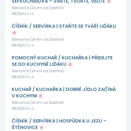
ŠÉFKUCHAŘ/KA – VAŘTE, TVOŘTE, VEĎTE
Štěnovice (24 km od Dobříče)
MEZADO s.r.o.
ČÍŠNÍK / SERVÍRKA | STAŇTE SE TVÁŘÍ LIĎÁKU
Štěnovice (24 km od Dobříče)
MEZADO s.r.o.
POMOCNÝ KUCHAŘ / KUCHAŘKA | PŘIDEJTE
SE DO KUCHYNĚ LIĎÁKU
Štěnovice (24 km od Dobříče)
MEZADO s.r.o.
KUCHAŘ / KUCHAŘKA | DOBRÉ JÍDLO ZAČÍNÁ
V KUCHYNI
Štěnovice (24 km od Dobříče)
MEZADO s.r.o.
ČÍŠNÍK / SERVÍRKA | HOSPŮDKA U JEZU –
ŠTĚNOVICE