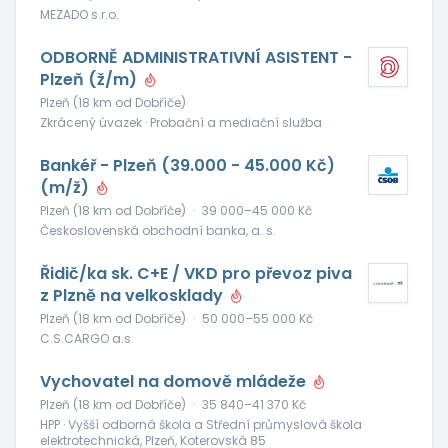
MEZADO s.r.o.
ODBORNĚ ADMINISTRATIVNÍ ASISTENT -
Plzeň (ž/m)
Plzeň (18 km od Dobříče)
Zkrácený úvazek · Probační a mediační služba
Bankéř - Plzeň (39.000 - 45.000 Kč)
(m/ž)
Plzeň (18 km od Dobříče)
·
39 000–45 000 Kč
Československá obchodní banka, a. s.
Řidič/ka sk. C+E / VKD pro převoz piva
z Plzně na velkosklady
Plzeň (18 km od Dobříče)
·
50 000–55 000 Kč
C.S.CARGO a.s.
Vychovatel na domově mládeže
Plzeň (18 km od Dobříče)
·
35 840–41 370 Kč
HPP · Vyšší odborná škola a Střední průmyslová škola
elektrotechnická, Plzeň, Koterovská 85