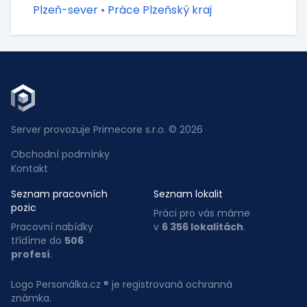
Plzeň-sever
•
Práce Plzeňský kraj
Server provozuje Primecore s.r.o. © 2026
Obchodní podmínky
Kontakt
Seznam pracovních
Seznam lokalit
pozic
Práci pro vás máme
Pracovní nabídky
v
6 356 lokalitách
.
třídíme do
506
profesí
.
Logo Personálka.cz ® je registrovaná ochranná
známka.