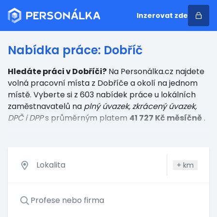
Inzerovat zde
Nabídka práce: Dobříč
Hledáte práci v Dobříči?
Na Personálka.cz najdete
volná pracovní místa z Dobříče a okolí na jednom
místě. Vyberte si z 603 nabídek práce u lokálních
zaměstnavatelů
na
plný úvazek, zkrácený úvazek,
DPČ i DPP
s průměrným platem
41 727 Kč měsíčně
.
+
km