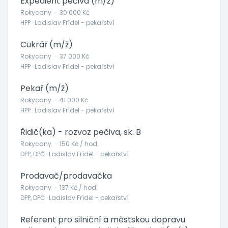
Expedient pečiva (m/ž)
Rokycany
·
30 000 Kč
HPP · Ladislav Frídel - pekařství
Cukrář (m/ž)
Rokycany
·
37 000 Kč
HPP · Ladislav Frídel - pekařství
Pekař (m/ž)
Rokycany
·
41 000 Kč
HPP · Ladislav Frídel - pekařství
Řidič(ka) - rozvoz pečiva, sk. B
Rokycany
·
150 Kč / hod.
DPP, DPČ · Ladislav Frídel - pekařství
Prodavač/prodavačka
Rokycany
·
137 Kč / hod.
DPP, DPČ · Ladislav Frídel - pekařství
Referent pro silniční a městskou dopravu