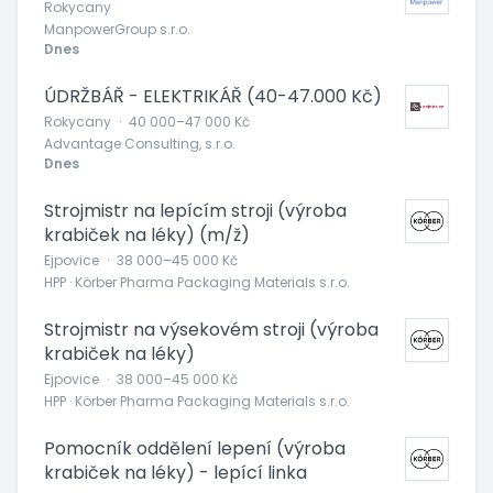
Rokycany
ManpowerGroup s.r.o.
Dnes
ÚDRŽBÁŘ - ELEKTRIKÁŘ (40-47.000 Kč)
Rokycany
·
40 000–47 000 Kč
Advantage Consulting, s.r.o.
Dnes
Strojmistr na lepícím stroji (výroba
krabiček na léky) (m/ž)
Ejpovice
·
38 000–45 000 Kč
HPP · Körber Pharma Packaging Materials s.r.o.
Strojmistr na výsekovém stroji (výroba
krabiček na léky)
Ejpovice
·
38 000–45 000 Kč
HPP · Körber Pharma Packaging Materials s.r.o.
Pomocník oddělení lepení (výroba
krabiček na léky) - lepící linka