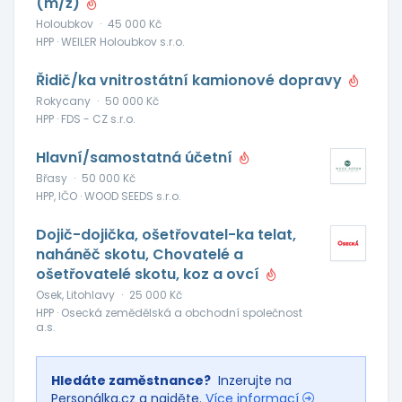
(m/ž)
Holoubkov
·
45 000 Kč
HPP · WEILER Holoubkov s.r.o.
Řidič/ka vnitrostátní kamionové dopravy
Rokycany
·
50 000 Kč
HPP · FDS - CZ s.r.o.
Hlavní/samostatná účetní
Břasy
·
50 000 Kč
HPP, IČO · WOOD SEEDS s.r.o.
Dojič-dojička, ošetřovatel-ka telat,
naháněč skotu, Chovatelé a
ošetřovatelé skotu, koz a ovcí
Osek, Litohlavy
·
25 000 Kč
HPP · Osecká zemědělská a obchodní společnost
a.s.
Hledáte zaměstnance?
Inzerujte na
Personálka.cz a najděte.
Více informací