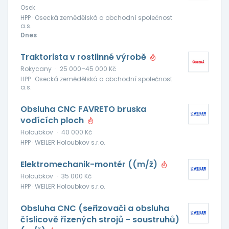
Osek
HPP · Osecká zemědělská a obchodní společnost
a.s.
Dnes
Traktorista v rostlinné výrobě
Rokycany
·
25 000–45 000 Kč
HPP · Osecká zemědělská a obchodní společnost
a.s.
Obsluha CNC FAVRETO bruska
vodících ploch
Holoubkov
·
40 000 Kč
HPP · WEILER Holoubkov s.r.o.
Elektromechanik-montér ((m/ž)
Holoubkov
·
35 000 Kč
HPP · WEILER Holoubkov s.r.o.
Obsluha CNC (seřizovači a obsluha
číslicově řízených strojů - soustruhů)