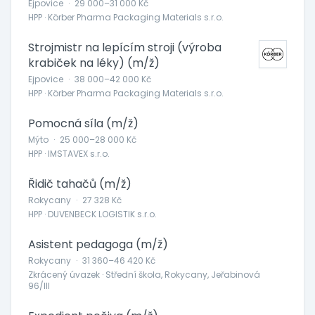
Ejpovice
·
29 000–31 000 Kč
HPP · Körber Pharma Packaging Materials s.r.o.
Strojmistr na lepícím stroji (výroba
krabiček na léky) (m/ž)
Ejpovice
·
38 000–42 000 Kč
HPP · Körber Pharma Packaging Materials s.r.o.
Pomocná síla (m/ž)
Mýto
·
25 000–28 000 Kč
HPP · IMSTAVEX s.r.o.
Řidič tahačů (m/ž)
Rokycany
·
27 328 Kč
HPP · DUVENBECK LOGISTIK s.r.o.
Asistent pedagoga (m/ž)
Rokycany
·
31 360–46 420 Kč
Zkrácený úvazek · Střední škola, Rokycany, Jeřabinová
96/III