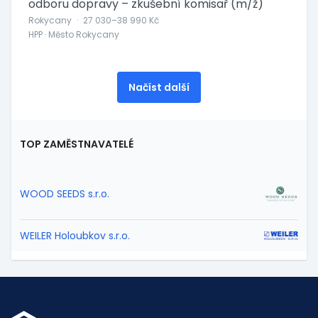
odboru dopravy – zkušební komisař (m/ž)
Rokycany
·
27 030–38 990 Kč
HPP · Město Rokycany
Načíst další
TOP ZAMĚSTNAVATELÉ
WOOD SEEDS s.r.o.
WEILER Holoubkov s.r.o.