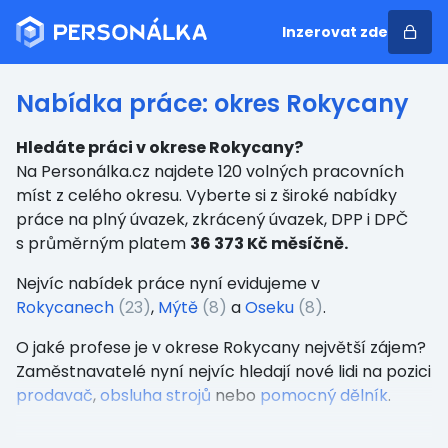
Inzerovat zde
Nabídka práce: okres Rokycany
Hledáte práci v okrese Rokycany?
Na Personálka.cz najdete 120 volných pracovních
míst z celého okresu. Vyberte si z široké nabídky
práce na plný úvazek, zkrácený úvazek, DPP i DPČ
s průměrným platem
36 373 Kč měsíčně.
Nejvíc nabídek práce nyní evidujeme v
Rokycanech
(23)
,
Mýtě
(8)
a
Oseku
(8)
.
O jaké profese je v okrese Rokycany největší zájem?
Zaměstnavatelé nyní nejvíc hledají nové lidi na pozici
prodavač
,
obsluha strojů
nebo
pomocný dělník
.