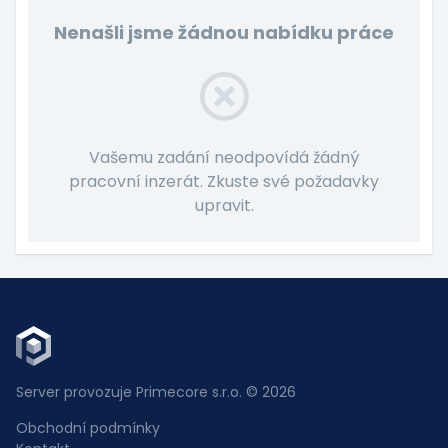
Nenašli jsme žádnou nabídku práce
Vašemu zadání neodpovídá žádný
pracovní inzerát. Zkuste své požadavky
upravit.
Server provozuje Primecore s.r.o. © 2026
Obchodní podmínky