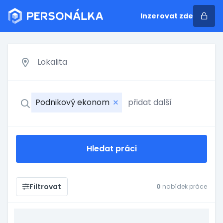
Inzerovat zde
Podnikový ekonom
Hledat práci
Filtrovat
0
nabídek práce