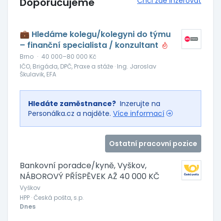
Doporučujeme
Chci zde inzerovat
💼 Hledáme kolegu/kolegyni do týmu
– finanční specialista / konzultant
Brno
·
40 000–80 000 Kč
IČO, Brigáda, DPČ, Praxe a stáže · Ing. Jaroslav
Škulavik, EFA
Hledáte zaměstnance?
Inzerujte na
Personálka.cz a najděte.
Více informací
Ostatní pracovní pozice
Bankovní poradce/kyně, Vyškov,
NÁBOROVÝ PŘÍSPĚVEK AŽ 40 000 KČ
Vyškov
HPP · Česká pošta, s.p.
Dnes