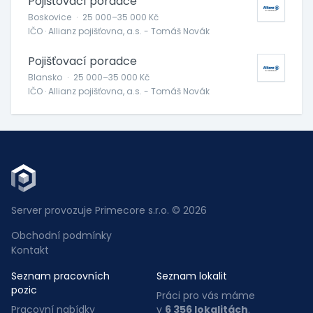
Pojišťovací poradce
Boskovice
·
25 000–35 000 Kč
IČO · Allianz pojišťovna, a.s. - Tomáš Novák
Pojišťovací poradce
Blansko
·
25 000–35 000 Kč
IČO · Allianz pojišťovna, a.s. - Tomáš Novák
Server provozuje Primecore s.r.o. © 2026
Obchodní podmínky
Kontakt
Seznam pracovních
Seznam lokalit
pozic
Práci pro vás máme
Pracovní nabídky
v
6 356 lokalitách
.