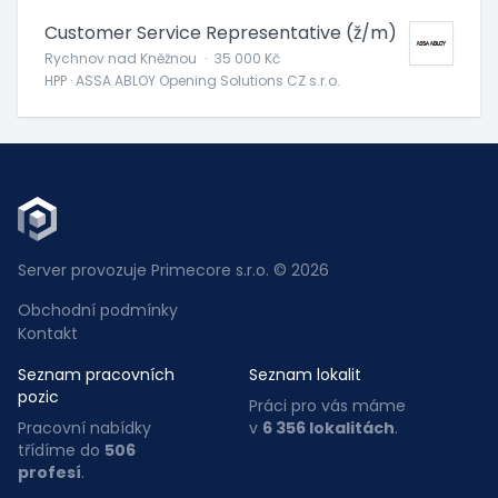
Customer Service Representative (ž/m)
Rychnov nad Kněžnou
·
35 000 Kč
HPP · ASSA ABLOY Opening Solutions CZ s.r.o.
Server provozuje Primecore s.r.o. © 2026
Obchodní podmínky
Kontakt
Seznam pracovních
Seznam lokalit
pozic
Práci pro vás máme
Pracovní nabídky
v
6 356 lokalitách
.
třídíme do
506
profesí
.