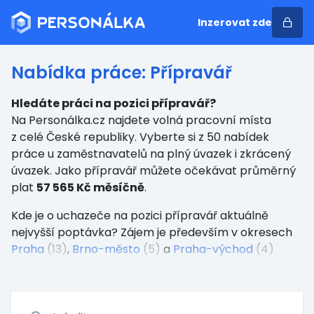
Inzerovat zde
Nabídka práce: Přípravář
Hledáte práci na pozici přípravář?
Na Personálka.cz najdete volná pracovní místa
z celé České republiky. Vyberte si z 50 nabídek
práce u zaměstnavatelů na plný úvazek i zkrácený
úvazek. Jako přípravář můžete očekávat průměrný
plat
57 565 Kč měsíčně
.
Kde je o uchazeče na pozici přípravář aktuálně
nejvyšší poptávka? Zájem je především v okresech
Praha
(13)
,
Brno-město
(5)
a
Praha-východ
(4)