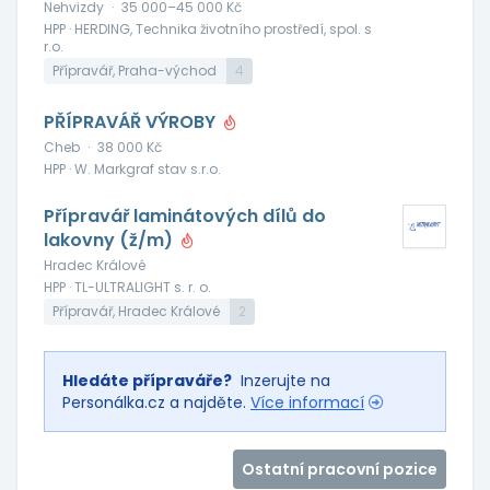
Nehvizdy
·
35 000–45 000 Kč
HPP · HERDING, Technika životního prostředí, spol. s
r.o.
Přípravář, Praha-východ
4
PŘÍPRAVÁŘ VÝROBY
Cheb
·
38 000 Kč
HPP · W. Markgraf stav s.r.o.
Přípravář laminátových dílů do
lakovny (ž/m)
Hradec Králové
HPP · TL-ULTRALIGHT s. r. o.
Přípravář, Hradec Králové
2
Hledáte přípraváře?
Inzerujte na
Personálka.cz a najděte.
Více informací
Ostatní pracovní pozice