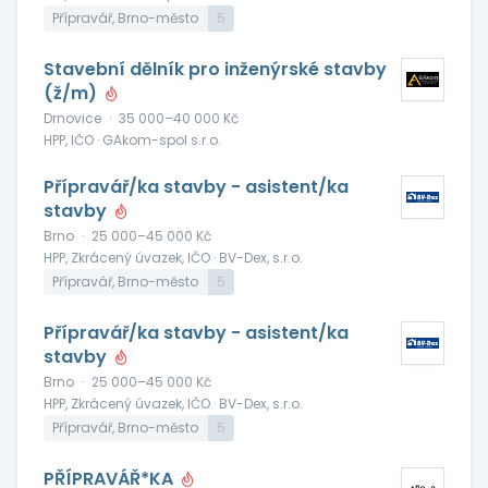
Přípravář, Brno-město
5
Stavební dělník pro inženýrské stavby
(ž/m)
Drnovice
·
35 000–40 000 Kč
HPP, IČO · GAkom-spol s.r.o.
Přípravář/ka stavby - asistent/ka
stavby
Brno
·
25 000–45 000 Kč
HPP, Zkrácený úvazek, IČO · BV-Dex, s.r.o.
Přípravář, Brno-město
5
Přípravář/ka stavby - asistent/ka
stavby
Brno
·
25 000–45 000 Kč
HPP, Zkrácený úvazek, IČO · BV-Dex, s.r.o.
Přípravář, Brno-město
5
PŘÍPRAVÁŘ*KA