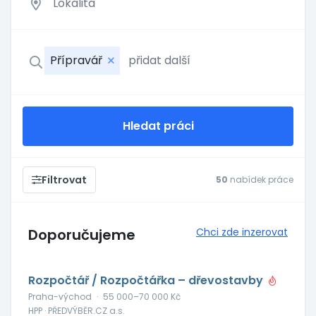
Přípravář
Hledat práci
Filtrovat
50
nabídek práce
Doporučujeme
Chci zde inzerovat
Rozpočtář / Rozpočtářka – dřevostavby
Praha-východ
·
55 000–70 000 Kč
HPP · PŘEDVÝBĚR.CZ a.s.