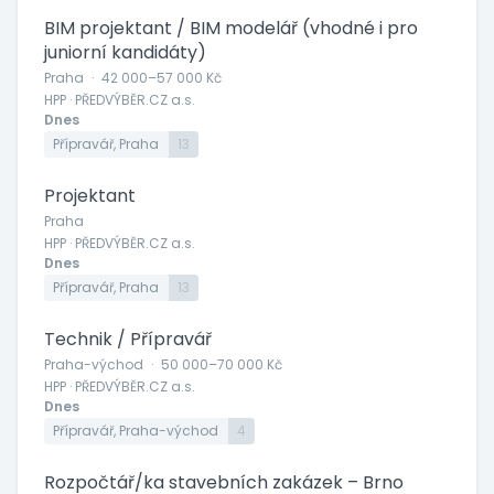
BIM projektant / BIM modelář (vhodné i pro
juniorní kandidáty)
Praha
·
42 000–57 000 Kč
HPP · PŘEDVÝBĚR.CZ a.s.
Dnes
Přípravář, Praha
13
Projektant
Praha
HPP · PŘEDVÝBĚR.CZ a.s.
Dnes
Přípravář, Praha
13
Technik / Přípravář
Praha-východ
·
50 000–70 000 Kč
HPP · PŘEDVÝBĚR.CZ a.s.
Dnes
Přípravář, Praha-východ
4
Rozpočtář/ka stavebních zakázek – Brno