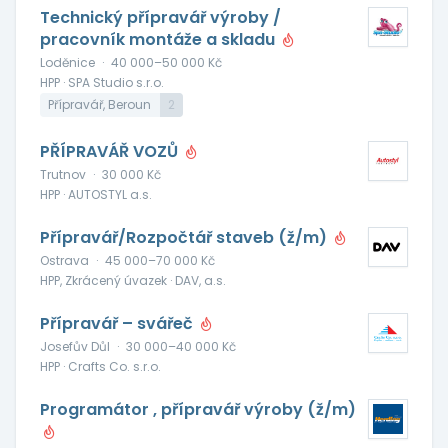
Technický přípravář výroby /
pracovník montáže a skladu
Loděnice
·
40 000–50 000 Kč
HPP · SPA Studio s.r.o.
Přípravář, Beroun
2
PŘÍPRAVÁŘ VOZŮ
Trutnov
·
30 000 Kč
HPP · AUTOSTYL a.s.
Přípravář/Rozpočtář staveb (ž/m)
Ostrava
·
45 000–70 000 Kč
HPP, Zkrácený úvazek · DAV, a.s.
Přípravář – svářeč
Josefův Důl
·
30 000–40 000 Kč
HPP · Crafts Co. s.r.o.
Programátor , přípravář výroby (ž/m)