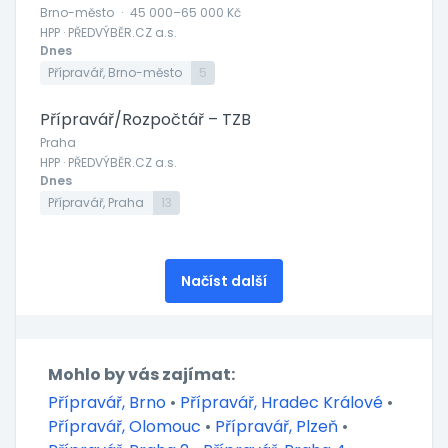
Brno-město
·
45 000–65 000 Kč
HPP · PŘEDVÝBĚR.CZ a.s.
Dnes
Přípravář, Brno-město
5
Přípravář/Rozpočtář – TZB
Praha
HPP · PŘEDVÝBĚR.CZ a.s.
Dnes
Přípravář, Praha
13
Načíst další
Mohlo by vás zajímat:
Přípravář, Brno
•
Přípravář, Hradec Králové
•
Přípravář, Olomouc
•
Přípravář, Plzeň
•