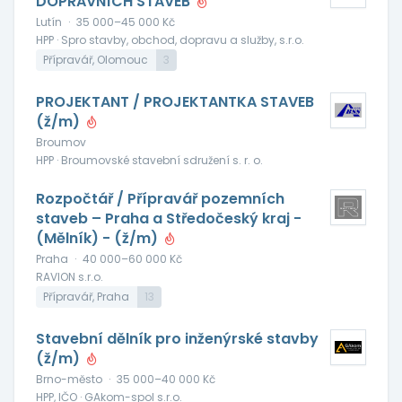
DOPRAVNÍCH STAVEB
Lutín
·
35 000–45 000 Kč
HPP · Spro stavby, obchod, dopravu a služby, s.r.o.
Přípravář, Olomouc
3
PROJEKTANT / PROJEKTANTKA STAVEB
(ž/m)
Broumov
HPP · Broumovské stavební sdružení s. r. o.
Rozpočtář / Přípravář pozemních
staveb – Praha a Středočeský kraj -
(Mělník) - (ž/m)
Praha
·
40 000–60 000 Kč
RAVION s.r.o.
Přípravář, Praha
13
Stavební dělník pro inženýrské stavby
(ž/m)
Brno-město
·
35 000–40 000 Kč
HPP, IČO · GAkom-spol s.r.o.