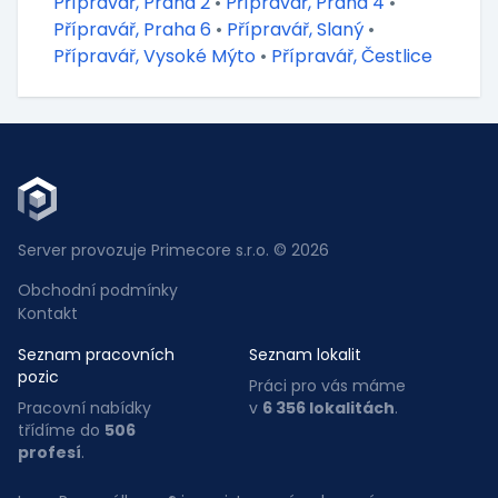
Přípravář, Praha 2
•
Přípravář, Praha 4
•
Přípravář, Praha 6
•
Přípravář, Slaný
•
Přípravář, Vysoké Mýto
•
Přípravář, Čestlice
Server provozuje Primecore s.r.o. © 2026
Obchodní podmínky
Kontakt
Seznam pracovních
Seznam lokalit
pozic
Práci pro vás máme
Pracovní nabídky
v
6 356 lokalitách
.
třídíme do
506
profesí
.