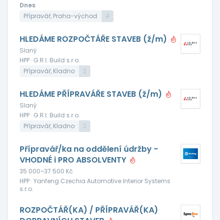
Dnes
Přípravář, Praha-východ
4
HLEDÁME ROZPOČTÁŘE STAVEB (ž/m)
Slaný
HPP · G.R.I. Build s.r.o.
Přípravář, Kladno
2
HLEDÁME PŘÍPRAVÁŘE STAVEB (ž/m)
Slaný
HPP · G.R.I. Build s.r.o.
Přípravář, Kladno
2
Přípravář/ka na oddělení údržby -
VHODNÉ i PRO ABSOLVENTY
35 000–37 500 Kč
HPP · Yanfeng Czechia Automotive Interior Systems
s.r.o.
ROZPOČTÁŘ(KA) / PŘÍPRAVÁŘ(KA)