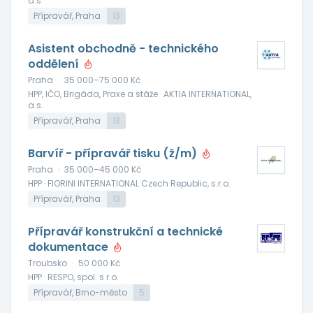
a.s.
Přípravář, Praha
13
Asistent obchodně - technického
oddělení
Praha
·
35 000–75 000 Kč
HPP, IČO, Brigáda, Praxe a stáže · AKTIA INTERNATIONAL,
a.s.
Přípravář, Praha
13
Barvíř - přípravář tisku (ž/m)
Praha
·
35 000–45 000 Kč
HPP · FIORINI INTERNATIONAL Czech Republic, s.r.o.
Přípravář, Praha
13
Přípravář konstrukční a technické
dokumentace
Troubsko
·
50 000 Kč
HPP · RESPO, spol. s r.o.
Přípravář, Brno-město
5