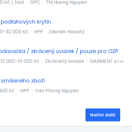
0 Kč / hod.
·
DPČ
·
Thi Huong Nguyen
podlahových krytin
00–32 000 Kč
·
HPP
·
Zdeněk Hlavatý
davačka / zkrácený úvazek / pouze pro OZP
10 000–15 000 Kč
·
Zkrácený úvazek
·
GARMENT s.r.o.
 smíšeného zboží
400 Kč
·
HPP
·
Van Phong Nguyen
Načíst další