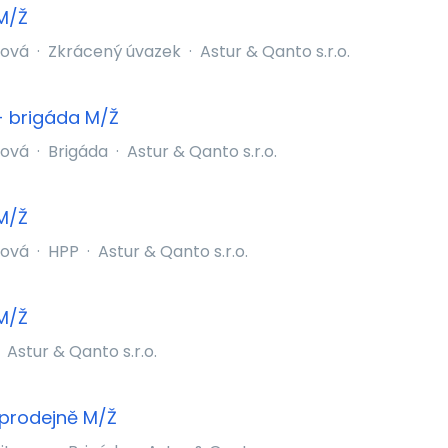
M/Ž
bová
·
Zkrácený úvazek
·
Astur & Qanto s.r.o.
- brigáda M/Ž
bová
·
Brigáda
·
Astur & Qanto s.r.o.
M/Ž
bová
·
HPP
·
Astur & Qanto s.r.o.
M/Ž
Astur & Qanto s.r.o.
 prodejně M/Ž