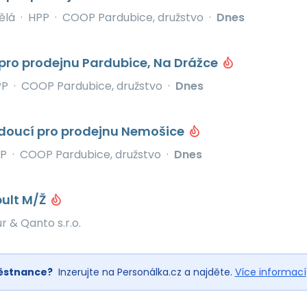
ělá
·
HPP
·
COOP Pardubice, družstvo
·
Dnes
pro prodejnu Pardubice, Na Drážce
PP
·
COOP Pardubice, družstvo
·
Dnes
doucí pro prodejnu Nemošice
P
·
COOP Pardubice, družstvo
·
Dnes
pult M/Ž
r & Qanto s.r.o.
ěstnance?
Inzerujte na Personálka.cz a najděte.
Více informací