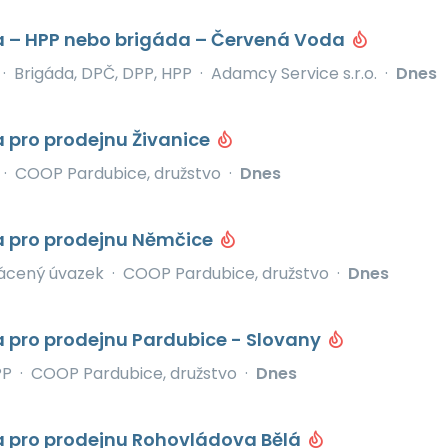
 – HPP nebo brigáda – Červená Voda
·
Brigáda, DPČ, DPP, HPP
·
Adamcy Service s.r.o.
·
Dnes
 pro prodejnu Živanice
·
COOP Pardubice, družstvo
·
Dnes
 pro prodejnu Němčice
ácený úvazek
·
COOP Pardubice, družstvo
·
Dnes
 pro prodejnu Pardubice - Slovany
PP
·
COOP Pardubice, družstvo
·
Dnes
 pro prodejnu Rohovládova Bělá