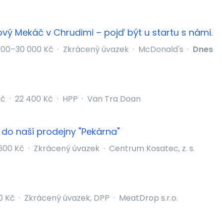
vý Mekáč v Chrudimi – pojď být u startu s námi.
000–30 000 Kč
·
Zkrácený úvazek
·
McDonald's
·
Dnes
eč
·
22 400 Kč
·
HPP
·
Van Tra Doan
do naší prodejny "Pekárna"
 600 Kč
·
Zkrácený úvazek
·
Centrum Kosatec, z. s.
0 Kč
·
Zkrácený úvazek, DPP
·
MeatDrop s.r.o.