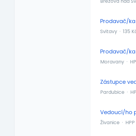
Březová nad S
Naturální výhody
Notebook
Prodavač/ka
Občerstvení na
pracovišti
Svitavy
·
135 K
Pitný režim
Předškolní zařízení
Prodavač/ka
Příspěvek na dopravu
Moravany
·
H
Příspěvek na
dovolenou
Příspěvek na penzijní
Zástupce ved
připojištění
Pardubice
·
H
Příspěvek na
soukromé životní
pojištění
Vedoucí/ho p
Příspěvek na
ubytování
Živanice
·
HPP
Příspěvek na volný čas