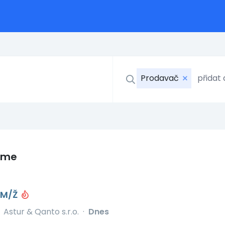
Prodavač
eme
 M/Ž
Astur & Qanto s.r.o.
·
Dnes