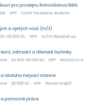
oucí pro prodejnu Rohovládova Bělá
ělá
·
HPP
·
COOP Pardubice, družstvo
ých a ojetých vozů (m/ž)
000–45 000 Kč
·
HPP
·
AUTO Hlaváček a.s.
esní, zahradní a dílenské techniky
bová
·
24 000–29 000 Kč
·
HPP
·
RALEDO s.r.o.
a obsluha čerpací stanice
bová
·
28 000 Kč
·
HPP
·
Roman Krejčíř
 a pomocné práce