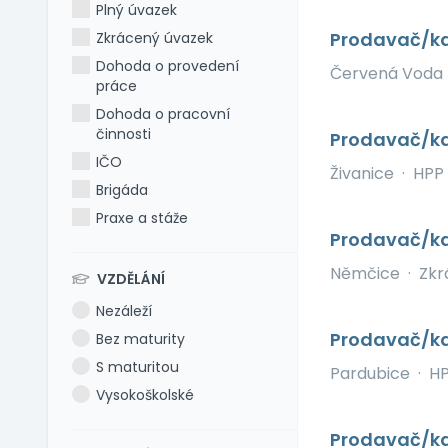
Plný úvazek
Prodavač/ka
Zkrácený úvazek
Dohoda o provedení
Červená Voda
práce
Dohoda o pracovní
činnosti
Prodavač/ka
IČO
Živanice
·
HPP
Brigáda
Praxe a stáže
Prodavač/ka
Němčice
·
Zkr
VZDĚLÁNÍ
Nezáleží
Prodavač/ka
Bez maturity
S maturitou
Pardubice
·
H
Vysokoškolské
Prodavač/ka