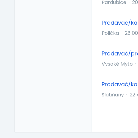
Pardubice
·
20
školení
Zaměstnanecké
půjčky
Prodavač/ka 
Závodní stravování
Polička
·
28 0
Zvláštní prémie
Prodavač/pro
Vysoké Mýto
·
Prodavač/ka
Slatiňany
·
22 