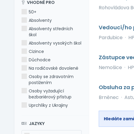
VHODNÉ PRO
Rohovládova B
50+
Absolventy
Vedoucí/ho 
Absolventy středních
škol
Pardubice
·
H
Absolventy vysokých škol
Cizince
Zástupce ve
Důchodce
Nemošice
·
HP
Na rodičovské dovolené
Osoby se zdravotním
postižením
Obsluha za 
Osoby vyžadující
bezbariérový přístup
Brněnec
·
Astu
Uprchlíky z Ukrajiny
Hledáte zam
JAZYKY