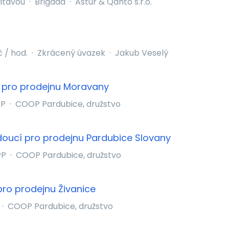
vitavou
·
Brigáda
·
Astur & Qanto s.r.o.
č / hod.
·
Zkrácený úvazek
·
Jakub Veselý
 pro prodejnu Moravany
PP
·
COOP Pardubice, družstvo
oucí pro prodejnu Pardubice Slovany
PP
·
COOP Pardubice, družstvo
ro prodejnu Živanice
·
COOP Pardubice, družstvo