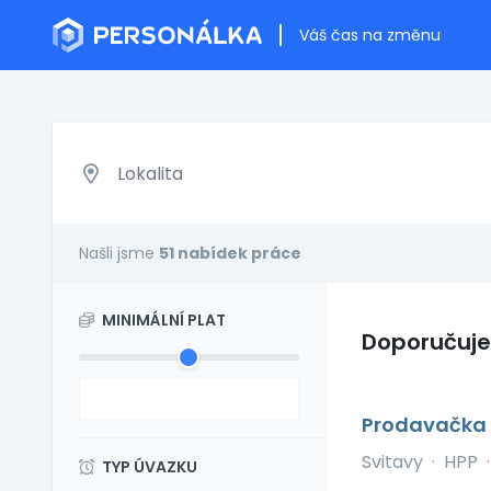
Váš čas na změnu
Našli jsme
51 nabídek práce
MINIMÁLNÍ PLAT
Doporučuj
Prodavačka
Svitavy
·
HPP
·
TYP ÚVAZKU