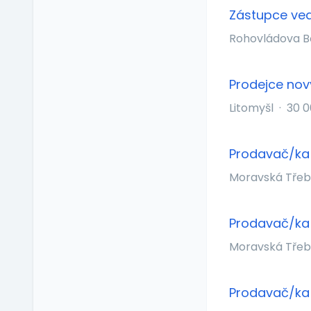
Příspěvek na
Zástupce ved
vzdělávání
Profesní/osobní kouč
Rohovládova B
Provize z prodeje
Pružná pracovní doba
Prodejce nov
Rekreace ve firemním
Litomyšl
·
30 
zařízení
Relax zóna
Sick days
Prodavač/ka l
Stravenkový paušál
Moravská Tře
Stravenky
Ubytování
Prodavač/ka 
V zahraničí
Vlastní organizace
Moravská Tře
práce
Výrobky a služby se
slevou
Prodavač/ka
Vzdělávací kurzy a