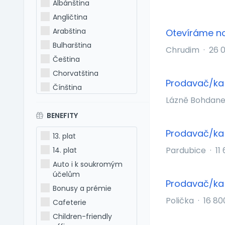
Albánština
Angličtina
Arabština
Otevíráme no
Bulharština
Chrudim
·
26 
Čeština
Chorvatština
Prodavač/ka
Čínština
Lázně Bohdan
Estonština
BENEFITY
Francouzština
Hebrejština
Prodavač/ka 
13. plat
Holandština
Pardubice
·
11
14. plat
Italština
Auto i k soukromým
Japonština
účelům
Prodavač/ka
Latina
Bonusy a prémie
Litevština
Polička
·
16 80
Cafeterie
Lotyšština
Children-friendly