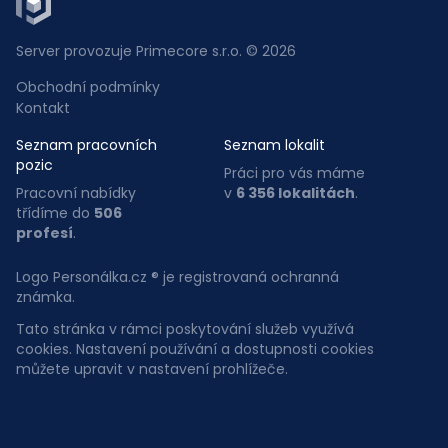
Server provozuje Primecore s.r.o. © 2026
Obchodní podmínky
Kontakt
Seznam pracovních
Seznam lokalit
pozic
Práci pro vás máme
Pracovní nabídky
v
6 356 lokalitách
.
třídíme do
506
profesí
.
Logo Personálka.cz ® je registrovaná ochranná
známka.
Tato stránka v rámci poskytování služeb využívá
cookies. Nastavení používání a dostupnosti cookies
můžete upravit v nastavení prohlížeče.