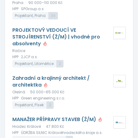
Praha
·
90 000–110 000 Kč
HPP · SPGroup a.s.
Projektant, Praha
34
PROJEKTOVÝ VEDOUCÍ VE
STROJÍRENSTVÍ (Ž/M) | vhodné pro
absolventy
Račice
HPP · 2JCP a.s.
Projektant, Litoměřice
2
Zahradní a krajinný architekt /
architektka
Olešná
·
50 000–65 000 Kč
HPP · Green engineering s.r.o.
Projektant, Písek
2
MANAŽER PŘÍPRAVY STAVEB (Ž/M)
Hradec Králové
·
47 800 Kč
HPP · ÚDRŽBA SILNIC Královéhradeckého kraje a.s.