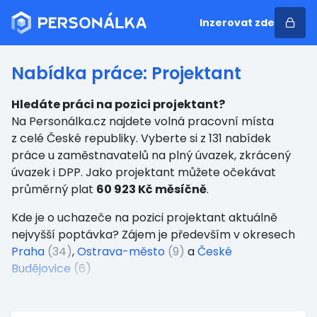
Inzerovat zde
Nabídka práce: Projektant
Hledáte práci na pozici projektant?
Na Personálka.cz najdete volná pracovní místa
z celé České republiky. Vyberte si z 131 nabídek
práce u zaměstnavatelů na plný úvazek, zkrácený
úvazek i DPP. Jako projektant můžete očekávat
průměrný plat
60 923 Kč měsíčně
.
Kde je o uchazeče na pozici projektant aktuálně
nejvyšší poptávka? Zájem je především v okresech
Praha
(34)
,
Ostrava-město
(9)
a
České
Budějovice
(6)