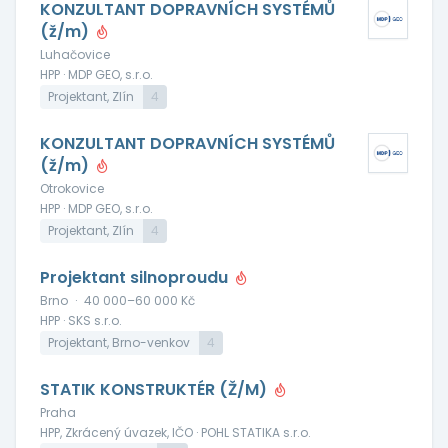
KONZULTANT DOPRAVNÍCH SYSTÉMŮ
(ž/m)
Luhačovice
HPP · MDP GEO, s.r.o.
Projektant, Zlín
4
KONZULTANT DOPRAVNÍCH SYSTÉMŮ
(ž/m)
Otrokovice
HPP · MDP GEO, s.r.o.
Projektant, Zlín
4
Projektant silnoproudu
Brno
·
40 000–60 000 Kč
HPP · SKS s.r.o.
Projektant, Brno-venkov
4
STATIK KONSTRUKTÉR (Ž/M)
Praha
HPP, Zkrácený úvazek, IČO · POHL STATIKA s.r.o.