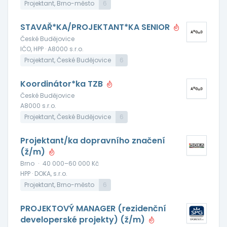
Projektant, Brno-město
6
STAVAŘ*KA/PROJEKTANT*KA SENIOR
České Budějovice
IČO, HPP · A8000 s.r.o.
Projektant, České Budějovice
6
Koordinátor*ka TZB
České Budějovice
A8000 s.r.o.
Projektant, České Budějovice
6
Projektant/ka dopravního značení
(ž/m)
Brno
·
40 000–60 000 Kč
HPP · DOKA, s.r.o.
Projektant, Brno-město
6
PROJEKTOVÝ MANAGER (rezidenční
developerské projekty) (ž/m)