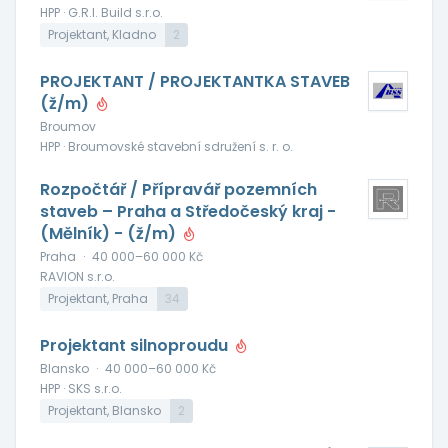
HPP · G.R.I. Build s.r.o.
Projektant, Kladno
2
PROJEKTANT / PROJEKTANTKA STAVEB
(ž/m)
Broumov
HPP · Broumovské stavební sdružení s. r. o.
Rozpočtář / Přípravář pozemních
staveb – Praha a Středočeský kraj -
(Mělník) - (ž/m)
Praha
·
40 000–60 000 Kč
RAVION s.r.o.
Projektant, Praha
34
Projektant silnoproudu
Blansko
·
40 000–60 000 Kč
HPP · SKS s.r.o.
Projektant, Blansko
2