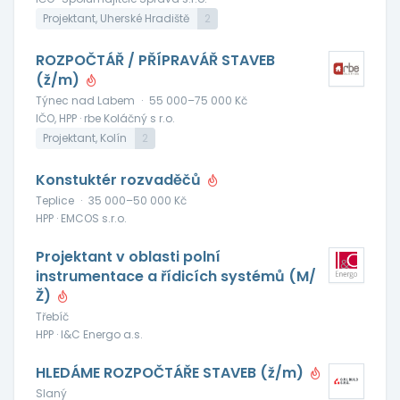
Projektant, Uherské Hradiště
2
ROZPOČTÁŘ / PŘÍPRAVÁŘ STAVEB
(ž/m)
Týnec nad Labem
·
55 000–75 000 Kč
IČO, HPP · rbe Koláčný s r.o.
Projektant, Kolín
2
Konstuktér rozvaděčů
Teplice
·
35 000–50 000 Kč
HPP · EMCOS s.r.o.
Projektant v oblasti polní
instrumentace a řídicích systémů (M/
Ž)
Třebíč
HPP · I&C Energo a.s.
HLEDÁME ROZPOČTÁŘE STAVEB (ž/m)
Slaný