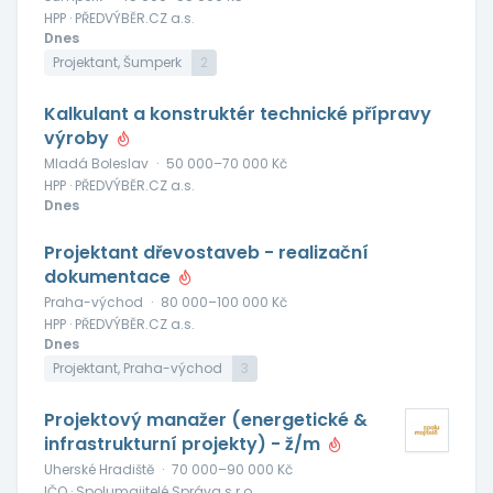
HPP · PŘEDVÝBĚR.CZ a.s.
Dnes
Projektant, Šumperk
2
Kalkulant a konstruktér technické přípravy
výroby
Mladá Boleslav
·
50 000–70 000 Kč
HPP · PŘEDVÝBĚR.CZ a.s.
Dnes
Projektant dřevostaveb - realizační
dokumentace
Praha-východ
·
80 000–100 000 Kč
HPP · PŘEDVÝBĚR.CZ a.s.
Dnes
Projektant, Praha-východ
3
Projektový manažer (energetické &
infrastrukturní projekty) - ž/m
Uherské Hradiště
·
70 000–90 000 Kč
IČO · Spolumajitelé Správa s.r.o.