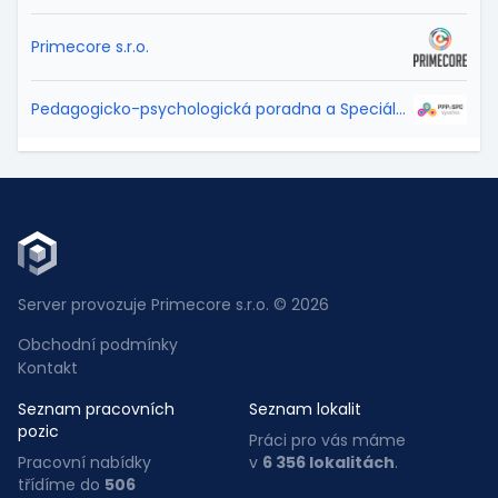
Primecore s.r.o.
Pedagogicko-psychologická poradna a Speciálně pedagogické centrum Vysočina
Server provozuje Primecore s.r.o. © 2026
Obchodní podmínky
Kontakt
Seznam pracovních
Seznam lokalit
pozic
Práci pro vás máme
Pracovní nabídky
v
6 356 lokalitách
.
třídíme do
506