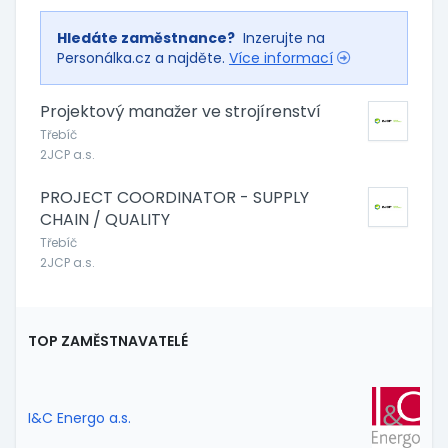
Hledáte zaměstnance?
Inzerujte na
Personálka.cz a najděte.
Více informací
Projektový manažer ve strojírenství
Třebíč
2JCP a.s.
PROJECT COORDINATOR - SUPPLY
CHAIN / QUALITY
Třebíč
2JCP a.s.
TOP ZAMĚSTNAVATELÉ
I&C Energo a.s.