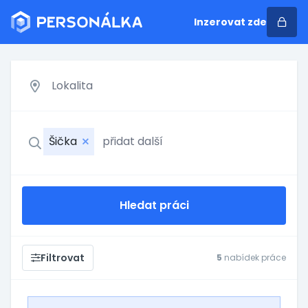
Inzerovat zde
Šička
Hledat práci
Filtrovat
5
nabídek práce