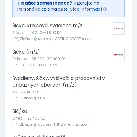
Hledáte zaměstnance?
Inzerujte na
Personálka.cz a najděte.
Více informací
Šička, krejčová, švadlena m/ž
Štědrá
·
28 000–31 000 Kč
HPP, Zkrácený úvazek · LASTING SPORT s.r.o.
Šička (m/ž)
Sokolov
·
28 000–30 000 Kč
HPP · LASTING SPORT s.r.o.
Švadleny, šičky, vyšívači a pracovníci v
příbuzných oborech (m/ž)
Aš
·
22 400 Kč
HPP · Sakvojg s.r.o.
Šič/ka
Cheb
·
22 400 Kč
HPP, Zkrácený úvazek · TUP Bohemia s.r.o.