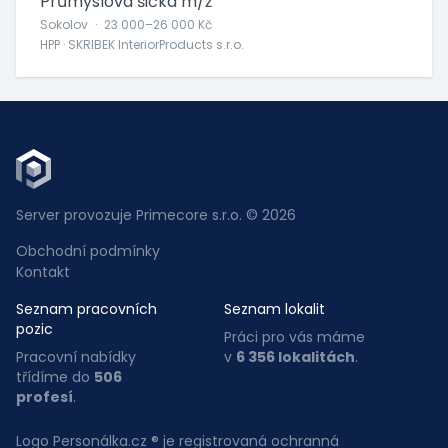
Průmyslová šička m/ž
Sokolov
·
23 000–26 000 Kč
HPP · SKRIBEK InteriorProducts s.r.o.
Server provozuje Primecore s.r.o. © 2026
Obchodní podmínky
Kontakt
Seznam pracovních
Seznam lokalit
pozic
Práci pro vás máme
Pracovní nabídky
v
6 356 lokalitách
.
třídíme do
506
profesí
.
Logo Personálka.cz ® je registrovaná ochranná