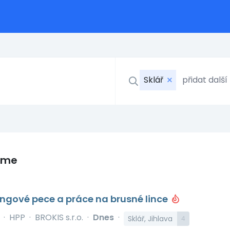
Sklář
eme
ngové pece a práce na brusné lince
y
·
HPP
·
BROKIS s.r.o.
·
Dnes
·
Sklář, Jihlava
4