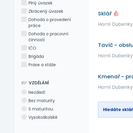
Plný úvazek
Zkrácený úvazek
Sklář
Dohoda o provedení
Horní Dubenk
práce
Dohoda o pracovní
činnosti
Tavič - obsl
IČO
Horní Dubenk
Brigáda
Praxe a stáže
Kmenař - pr
VZDĚLÁNÍ
Horní Dubenk
Nezáleží
Bez maturity
S maturitou
Hledáte sklá
Vysokoškolské