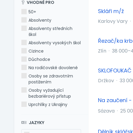
VHODNÉ PRO
Skláři m/ž
50+
Absolventy
Karlovy Vary
·
Absolventy středních
škol
Řezač/ka krb
Absolventy vysokých škol
Zlín
·
38 000–4
Cizince
Důchodce
Na rodičovské dovolené
SKLOFOUKAČ
Osoby se zdravotním
Držkov
·
33 00
postižením
Osoby vyžadující
bezbariérový přístup
Na zaučení - 
Uprchlíky z Ukrajiny
Sázava
·
25 00
JAZYKY
Dělník sklářs