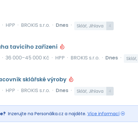
y
·
HPP
·
BROKIS s.r.o.
·
Dnes
·
Sklář, Jihlava
4
uha tavicího zařízení
y
·
36 000–45 000 Kč
·
HPP
·
BROKIS s.r.o.
·
Dnes
·
Sklář,
acovník sklářské výroby
y
·
HPP
·
BROKIS s.r.o.
·
Dnes
·
Sklář, Jihlava
4
ře?
Inzerujte na Personálka.cz a najděte.
Více informací