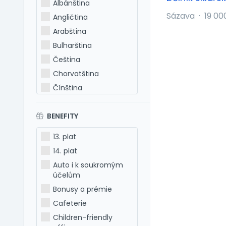
Albánština
Sázava
·
19 00
Angličtina
Arabština
Bulharština
Čeština
Chorvatština
Čínština
Estonština
BENEFITY
Francouzština
Hebrejština
13. plat
Holandština
14. plat
Italština
Auto i k soukromým
Japonština
účelům
Latina
Bonusy a prémie
Litevština
Cafeterie
Lotyšština
Children-friendly