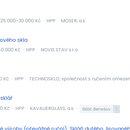
25 000–30 000 Kč
·
HPP
·
MOSER, a.s.
ového skla
0 000 Kč
·
HPP
·
NOVIS STAV s.r.o.
0 Kč
·
HPP
·
TECHNOSKLO, společnost s ručením omezen
sklář
0 Kč
·
HPP
·
KAVALIERGLASS, a.s.
·
Sklář, Benešov
2
ké výroby (převážně ruční), Skláři dutého, lisované