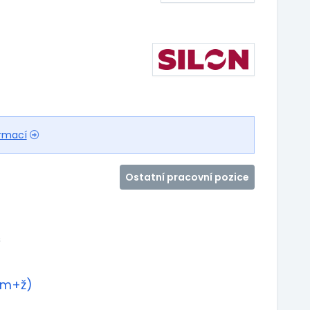
ormací
Ostatní pracovní pozice
s
 (m+ž)