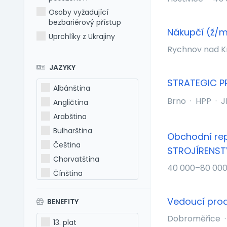
Osoby vyžadující
bezbariérový přístup
Nákupčí (ž/
Uprchlíky z Ukrajiny
Rychnov nad 
JAZYKY
STRATEGIC P
Albánština
Brno
·
HPP
·
J
Angličtina
Arabština
Bulharština
Obchodní rep
Čeština
STROJÍRENST
Chorvatština
40 000–80 000
Čínština
Estonština
Vedoucí prod
BENEFITY
Francouzština
Hebrejština
Dobroměřice
·
13. plat