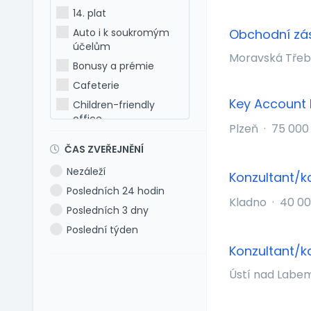
Holandština
14. plat
Italština
Auto i k soukromým
Obchodní zás
Japonština
účelům
Moravská Tře
Latina
Bonusy a prémie
Litevština
Cafeterie
Lotyšština
Key Account
Children-friendly
office
Maďarština
Plzeň
·
75 000
Dog-friendly office
Makedonština
ČAS ZVEŘEJNĚNÍ
Dovolená 5 týdnů
Němčina
Nezáleží
Konzultant/k
Dovolená 6 týdnů
Polština
Posledních 24 hodin
Dovolená navíc
Portugalština
Kladno
·
40 00
Posledních 3 dny
Firemní akce
Rumunština
Poslední týden
Firemní fitness
Ruština
Konzultant/k
Firemní školka
Slovenština
Ústí nad Labe
Jazykové kurzy
Slovinština
Jiné výhody
Španělština