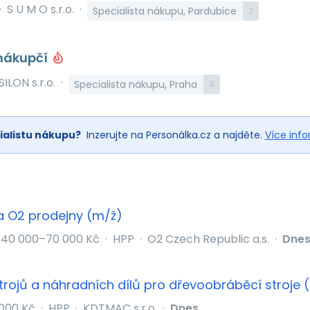
·
S U M O s.r.o.
·
Specialista nákupu, Pardubice
2
 nákupčí
SILON s.r.o.
·
Specialista nákupu, Praha
4
ialistu nákupu?
Inzerujte na Personálka.cz a najděte.
Více inf
a O2 prodejny (m/ž)
40 000–70 000 Kč
·
HPP
·
O2 Czech Republic a.s.
·
Dne
trojů a náhradních dílů pro dřevoobráběcí stroje
000 Kč
·
HPP
·
KDTMAC s.r.o.
·
Dnes