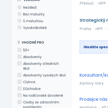
Přelouč
·
HPP
Nezáleží
Bez maturity
Strategický
S maturitou
Vysokoškolské
Praha
·
HPP
·
VHODNÉ PRO
Hledáte spec
50+
Absolventy
Absolventy středních
škol
Konzultant/k
Absolventy vysokých škol
Cizince
Karlovy Vary
·
Důchodce
Na rodičovské dovolené
Prodejce nás
Osoby se zdravotním
postižením
Hostivice
·
45 