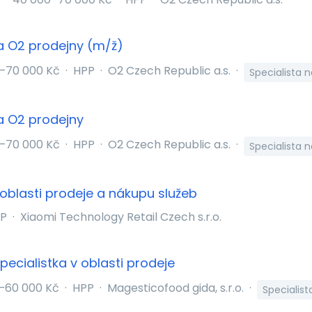
a O2 prodejny (m/ž)
–70 000 Kč
·
HPP
·
O2 Czech Republic a.s.
·
Specialista 
a O2 prodejny
–70 000 Kč
·
HPP
·
O2 Czech Republic a.s.
·
Specialista 
 oblasti prodeje a nákupu služeb
P
·
Xiaomi Technology Retail Czech s.r.o.
pecialistka v oblasti prodeje
–60 000 Kč
·
HPP
·
Magesticofood gida, s.r.o.
·
Specialist