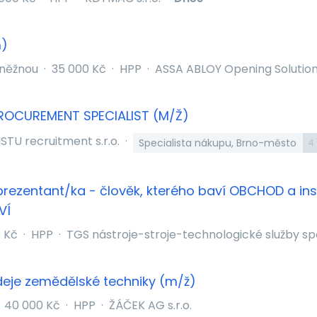
m)
Kněžnou
·
35 000 Kč
·
HPP
·
ASSA ABLOY Opening Solutions
ROCUREMENT SPECIALIST (M/Ž)
ISTU recruitment s.r.o.
·
Specialista nákupu, Brno-město
4
rezentant/ka - člověk, kterého baví OBCHOD a ins
VÍ
 Kč
·
HPP
·
TGS nástroje-stroje-technologické služby spol.
eje zemědělské techniky (m/ž)
40 000 Kč
·
HPP
·
ŽÁČEK AG s.r.o.