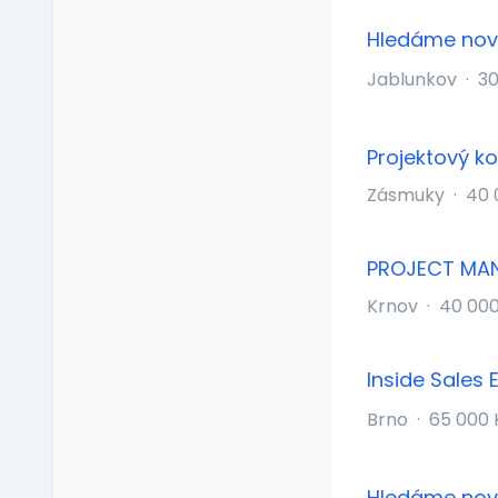
Ubytování
Hledáme novo
V zahraničí
Jablunkov
·
30
Vlastní organizace
práce
Výrobky a služby se
slevou
Projektový ko
Vzdělávací kurzy a
Zásmuky
·
40 
školení
Zaměstnanecké
půjčky
PROJECT MA
Závodní stravování
Krnov
·
40 00
Zvláštní prémie
Inside Sales 
Brno
·
65 000 
Hledáme novo