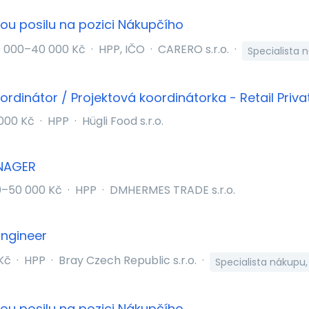
u posilu na pozici Nákupčího
 000–40 000 Kč
·
HPP, IČO
·
CARERO s.r.o.
·
Specialista 
ordinátor / Projektová koordinátorka - Retail Priva
000 Kč
·
HPP
·
Hügli Food s.r.o.
NAGER
0–50 000 Kč
·
HPP
·
DMHERMES TRADE s.r.o.
Engineer
Kč
·
HPP
·
Bray Czech Republic s.r.o.
·
Specialista nákupu
u posilu na pozici Nákupčího