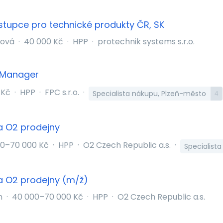
tupce pro technické produkty ČR, SK
bová
·
40 000 Kč
·
HPP
·
protechnik systems s.r.o.
 Manager
 Kč
·
HPP
·
FPC s.r.o.
·
Specialista nákupu, Plzeň-město
4
a O2 prodejny
0–70 000 Kč
·
HPP
·
O2 Czech Republic a.s.
·
Specialista
a O2 prodejny (m/ž)
m
·
40 000–70 000 Kč
·
HPP
·
O2 Czech Republic a.s.