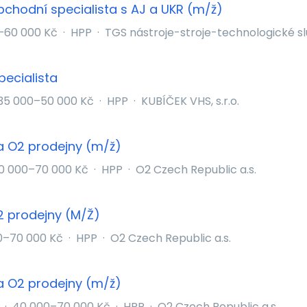
chodní specialista s AJ a UKR (m/ž)
–60 000 Kč
·
HPP
·
TGS nástroje-stroje-technologické služ
pecialista
35 000–50 000 Kč
·
HPP
·
KUBÍČEK VHS, s.r.o.
a O2 prodejny (m/ž)
0 000–70 000 Kč
·
HPP
·
O2 Czech Republic a.s.
2 prodejny (M/Ž)
0–70 000 Kč
·
HPP
·
O2 Czech Republic a.s.
a O2 prodejny (m/ž)
v
·
40 000–70 000 Kč
·
HPP
·
O2 Czech Republic a.s.