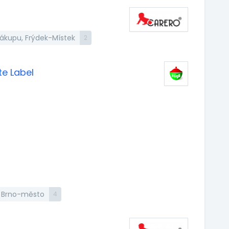
nákupu, Frýdek-Místek
2
te Label
, Brno-město
4