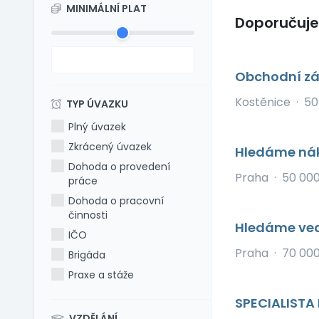
MINIMÁLNÍ PLAT
Doporučuj
Obchodní zá
Kostěnice
·
50
TYP ÚVAZKU
Plný úvazek
Zkrácený úvazek
Hledáme nák
Dohoda o provedení
Praha
·
50 00
práce
Dohoda o pracovní
činnosti
Hledáme ved
IČO
Praha
·
70 000
Brigáda
Praxe a stáže
SPECIALISTA
VZDĚLÁNÍ