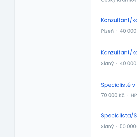
Příspěvek na
soukromé životní
Konzultant/k
pojištění
Příspěvek na
Plzeň
·
40 000
ubytování
Příspěvek na volný čas
Konzultant/k
Příspěvek na
vzdělávání
Slaný
·
40 000
Profesní/osobní kouč
Provize z prodeje
Pružná pracovní doba
Specialisté v
Rekreace ve firemním
70 000 Kč
·
HP
zařízení
Relax zóna
Specialista/S
Sick days
Stravenkový paušál
Slaný
·
50 000
Stravenky