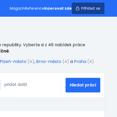
Magazín
Reference
Inzerovat zde
Přihlásit se
 republiky. Vyberte si z 46 nabídek práce
íčně
.
Plzeň-město
(4)
,
Brno-město
(4)
a
Praha
(4)
Hledat práci