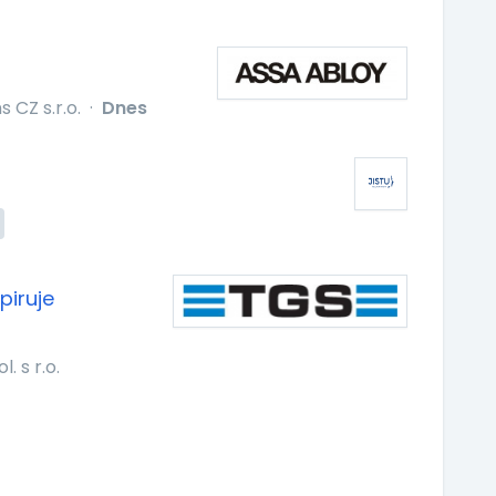
 CZ s.r.o.
·
Dnes
piruje
 s r.o.