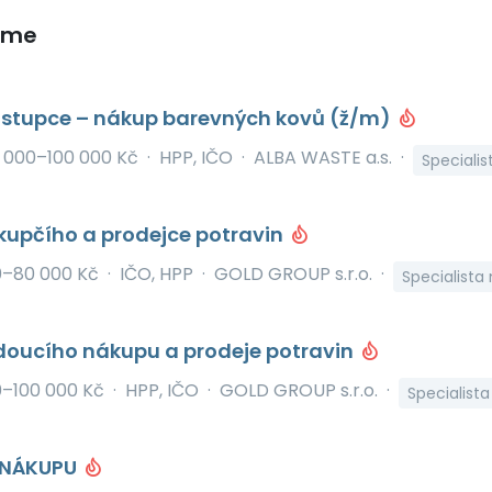
eme
stupce – nákup barevných kovů (ž/m)
 000–100 000 Kč
·
HPP, IČO
·
ALBA WASTE a.s.
·
Speciali
upčího a prodejce potravin
0–80 000 Kč
·
IČO, HPP
·
GOLD GROUP s.r.o.
·
Specialista
oucího nákupu a prodeje potravin
–100 000 Kč
·
HPP, IČO
·
GOLD GROUP s.r.o.
·
Specialist
 NÁKUPU