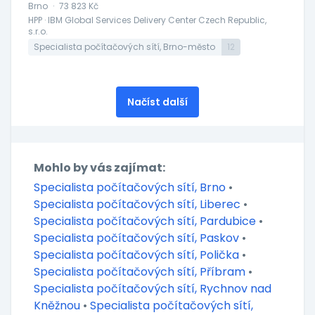
Brno
·
73 823 Kč
HPP · IBM Global Services Delivery Center Czech Republic,
s.r.o.
Specialista počítačových sítí, Brno-město
12
Načíst další
Mohlo by vás zajímat:
Specialista počítačových sítí, Brno
•
Specialista počítačových sítí, Liberec
•
Specialista počítačových sítí, Pardubice
•
Specialista počítačových sítí, Paskov
•
Specialista počítačových sítí, Polička
•
Specialista počítačových sítí, Příbram
•
Specialista počítačových sítí, Rychnov nad
Kněžnou
•
Specialista počítačových sítí,