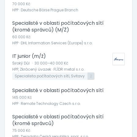
70 000 Kč
HPP · Deutsche Börse Prague Branch
Specialisté v oblasti počítačových sítí
(kromě správců) (M/Ž)
60 000 Kč
HPP · DHL Information Services (Europe) s.r.o.
IT junior (m/ž)
Široký Důl
·
30 000–40 000 Kč
HPP, Zkrácený úvazek · FLÍDR metal s.r.o.
Specialista počítačových sítí, Svitavy
2
Specialisté v oblasti počítačových sítí
145 000 Kč
HPP · Remote Technology Czech s.r.o.
Specialisté v oblasti počítačových sítí
(kromě správců)
75 000 Kč
HPP · Teradata Česká republika, spol. s r.o.