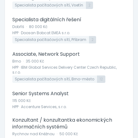
Specialista počítačových sítí, Vsetín
2
Specialista digitálních řešení
Dobříš
·
80 000 Kč
HPP · Doosan Bobcat EMEA s.r.o.
Specialista počítačových sítí, Příbram
2
Associate, Network Support
Brno
·
35 000 Kč
HPP · IBM Global Services Delivery Center Czech Republic,
s.r.o.
Specialista počítačových sítí, Brno-město
12
Senior Systems Analyst
115 000 Kč
HPP · Accenture Services, s.r.o.
Konzultant / konzultantka ekonomických
informačních systémů
Rychnov nad Kněžnou
·
50 000 Kč