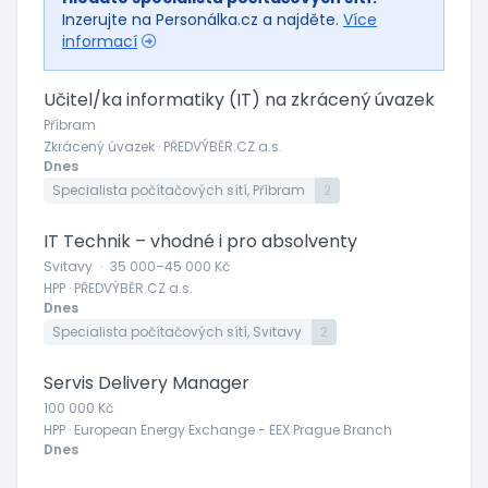
Inzerujte na Personálka.cz a najděte.
Více
informací
Učitel/ka informatiky (IT) na zkrácený úvazek
Příbram
Zkrácený úvazek · PŘEDVÝBĚR.CZ a.s.
Dnes
Specialista počítačových sítí, Příbram
2
IT Technik – vhodné i pro absolventy
Svitavy
·
35 000–45 000 Kč
HPP · PŘEDVÝBĚR.CZ a.s.
Dnes
Specialista počítačových sítí, Svitavy
2
Servis Delivery Manager
100 000 Kč
HPP · European Energy Exchange - EEX Prague Branch
Dnes