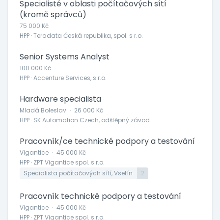
Specialisté v oblasti počítačových sítí
(kromě správců)
75 000 Kč
HPP · Teradata Česká republika, spol. s r.o.
Senior Systems Analyst
100 000 Kč
HPP · Accenture Services, s.r.o.
Hardware specialista
Mladá Boleslav
·
26 000 Kč
HPP · SK Automation Czech, odštěpný závod
Pracovník/ce technické podpory a testování
Vigantice
·
45 000 Kč
HPP · ZPT Vigantice spol. s r.o.
Specialista počítačových sítí, Vsetín
2
Pracovník technické podpory a testování
Vigantice
·
45 000 Kč
HPP · ZPT Vigantice spol. s r.o.