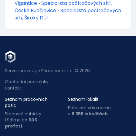
Vigantice
•
Specialista počítačových sítí,
České Budějovice
•
Specialista počítačových
sítí, Široký Důl
Server provozuje Primecore s.r.o. © 2026
Obchodní podmínky
Kontakt
Seznam pracovních
Seznam lokalit
pozic
Práci pro vás máme
Pracovní nabídky
v
6 356 lokalitách
.
třídíme do
506
profesí
.