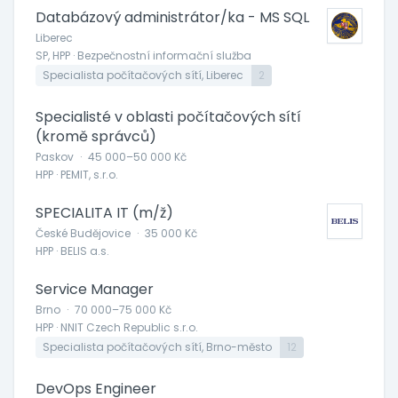
Databázový administrátor/ka - MS SQL
Liberec
SP, HPP · Bezpečnostní informační služba
Specialista počítačových sítí, Liberec
2
Specialisté v oblasti počítačových sítí
(kromě správců)
Paskov
·
45 000–50 000 Kč
HPP · PEMIT, s.r.o.
SPECIALITA IT (m/ž)
České Budějovice
·
35 000 Kč
HPP · BELIS a.s.
Service Manager
Brno
·
70 000–75 000 Kč
HPP · NNIT Czech Republic s.r.o.
Specialista počítačových sítí, Brno-město
12
DevOps Engineer