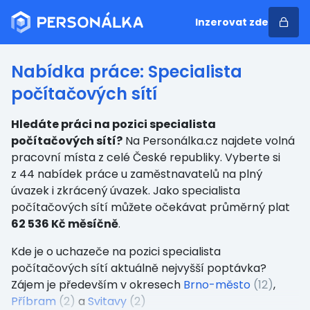
Inzerovat zde
Nabídka práce: Specialista
počítačových sítí
Hledáte práci na pozici specialista
počítačových sítí?
Na Personálka.cz najdete volná
pracovní místa z celé České republiky. Vyberte si
z 44 nabídek práce u zaměstnavatelů na plný
úvazek i zkrácený úvazek. Jako specialista
počítačových sítí můžete očekávat průměrný plat
62 536 Kč měsíčně
.
Kde je o uchazeče na pozici specialista
počítačových sítí aktuálně nejvyšší poptávka?
Zájem je především v okresech
Brno-město
(12)
,
Příbram
(2)
a
Svitavy
(2)