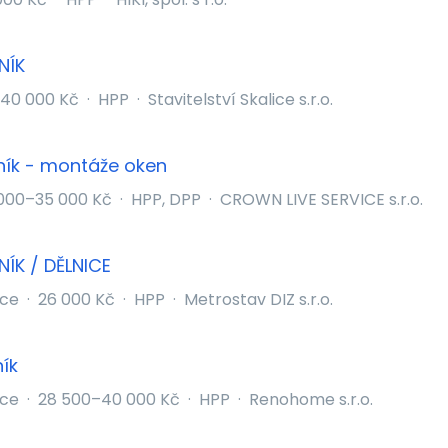
NÍK
40 000 Kč
·
HPP
·
Stavitelství Skalice s.r.o.
ník - montáže oken
000–35 000 Kč
·
HPP, DPP
·
CROWN LIVE SERVICE s.r.o.
NÍK / DĚLNICE
ice
·
26 000 Kč
·
HPP
·
Metrostav DIZ s.r.o.
ík
ice
·
28 500–40 000 Kč
·
HPP
·
Renohome s.r.o.