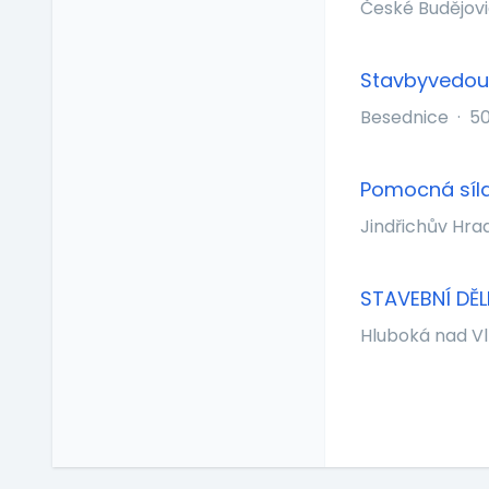
České Budějov
školení
Zaměstnanecké
půjčky
Stavbyvedou
Závodní stravování
Besednice
·
50
Zvláštní prémie
Pomocná síla
Jindřichův Hr
STAVEBNÍ DĚL
Hluboká nad V