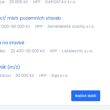
ice
·
25 000 Kč
·
HPP
·
DAPOSTAV s.r.o.
cí/ mistr pozemních staveb
 000–60 000 Kč
·
HPP
·
Zemědělské stavby s.r.o.
 na stavbě
adec
·
22 400–30 000 Kč
·
HPP
·
L.M.electric s.r.o.
NÍK (m/ž)
ltavou
·
30 000 Kč
·
HPP
·
Suja s.r.o.
Načíst další