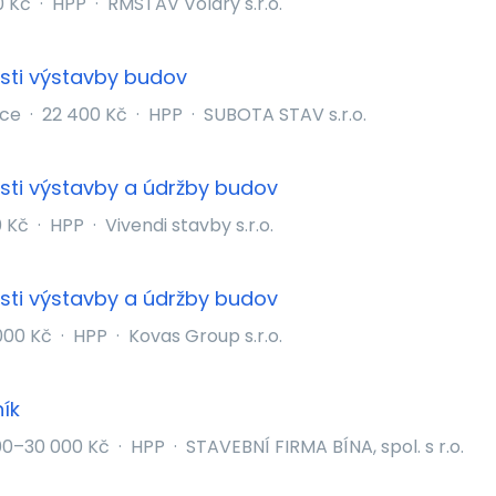
0 Kč
·
HPP
·
RMSTAV Volary s.r.o.
asti výstavby budov
ice
·
22 400 Kč
·
HPP
·
SUBOTA STAV s.r.o.
asti výstavby a údržby budov
 Kč
·
HPP
·
Vivendi stavby s.r.o.
asti výstavby a údržby budov
000 Kč
·
HPP
·
Kovas Group s.r.o.
ík
00–30 000 Kč
·
HPP
·
STAVEBNÍ FIRMA BÍNA, spol. s r.o.