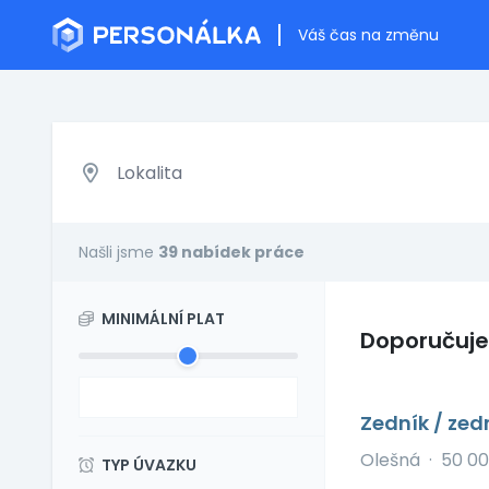
Váš čas na změnu
Našli jsme
39 nabídek práce
MINIMÁLNÍ PLAT
Doporučuj
Zedník / zed
Olešná
·
50 00
TYP ÚVAZKU