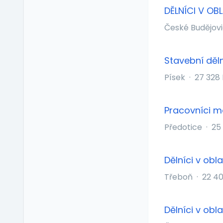
Příspěvek na
DĚLNÍCI V O
vzdělávání
Profesní/osobní kouč
České Budějov
Provize z prodeje
Pružná pracovní doba
Stavební děl
Rekreace ve firemním
Písek
·
27 328
zařízení
Relax zóna
Sick days
Pracovníci 
Stravenkový paušál
Předotice
·
25
Stravenky
Ubytování
Dělníci v obl
V zahraničí
Vlastní organizace
Třeboň
·
22 4
práce
Výrobky a služby se
slevou
Dělníci v obl
Vzdělávací kurzy a