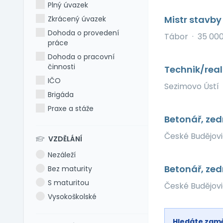
Plný úvazek
Mistr stavby
Zkrácený úvazek
Dohoda o provedení
Tábor
·
35 00
práce
Dohoda o pracovní
činnosti
Technik/real
IČO
Sezimovo Ústí
Brigáda
Praxe a stáže
Betonář, zed
České Budějov
VZDĚLÁNÍ
Nezáleží
Betonář, zed
Bez maturity
S maturitou
České Budějov
Vysokoškolské
Hledáte zam