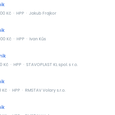
ík
000 Kč
·
HPP
·
Jakub Frajkor
ík
000 Kč
·
HPP
·
Ivan Kůs
ník
0 Kč
·
HPP
·
STAVOPLAST KL spol. s r.o.
ík
0 Kč
·
HPP
·
RMSTAV Volary s.r.o.
ík