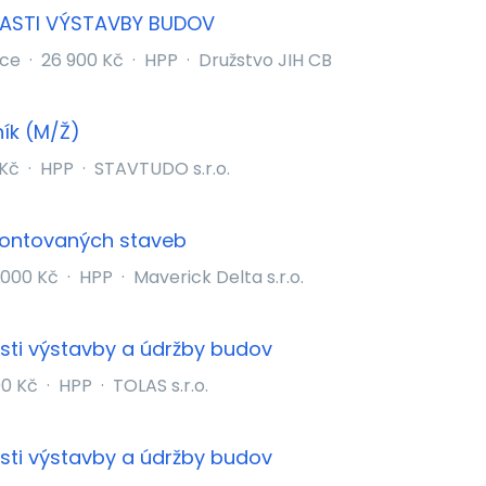
BLASTI VÝSTAVBY BUDOV
ice
·
26 900 Kč
·
HPP
·
Družstvo JIH CB
ník (M/Ž)
 Kč
·
HPP
·
STAVTUDO s.r.o.
montovaných staveb
 000 Kč
·
HPP
·
Maverick Delta s.r.o.
asti výstavby a údržby budov
00 Kč
·
HPP
·
TOLAS s.r.o.
asti výstavby a údržby budov