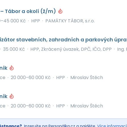
 – Tábor a okolí (ž/m)
0–45 000 Kč
·
HPP
·
PAMÁTKY TÁBOR, s.r.o.
izátor stavebních, zahradních a parkových úpra
·
35 000 Kč
·
HPP, Zkrácený úvazek, DPČ, IČO, DPP
·
Ing.
ník
ice
·
20 000–60 000 Kč
·
HPP
·
Miroslav Štěch
ník
ice
·
20 000–60 000 Kč
·
HPP
·
Miroslav Štěch
ěstnance?
Inzerujte na Personálka.cz a najděte.
Více informací