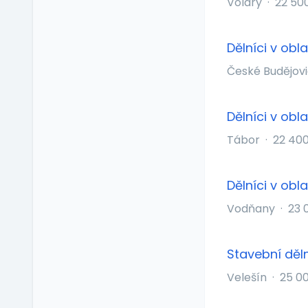
Volary
·
22 50
Naturální výhody
Notebook
Dělníci v obl
Občerstvení na
pracovišti
České Budějov
Pitný režim
Předškolní zařízení
Dělníci v obl
Příspěvek na dopravu
Tábor
·
22 400
Příspěvek na
dovolenou
Příspěvek na penzijní
Dělníci v obl
připojištění
Vodňany
·
23 
Příspěvek na
soukromé životní
pojištění
Stavební děln
Příspěvek na
ubytování
Velešín
·
25 0
Příspěvek na volný čas