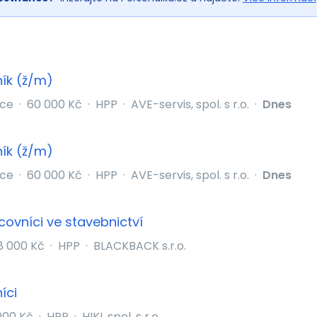
ník (ž/m)
ice
·
60 000 Kč
·
HPP
·
AVE-servis, spol. s r.o.
·
Dnes
ník (ž/m)
ice
·
60 000 Kč
·
HPP
·
AVE-servis, spol. s r.o.
·
Dnes
ovníci ve stavebnictví
8 000 Kč
·
HPP
·
BLACKBACK s.r.o.
íci
000 Kč
·
HPP
·
HIKI, spol. s r.o.