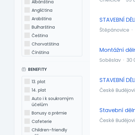
Albánština
Angličtina
Arabština
STAVEBNÍ DĚL
Bulharština
Štěpánovice
·
Čeština
Chorvatština
Montážní děl
Čínština
Soběslav
·
30 
Estonština
BENEFITY
Francouzština
Hebrejština
STAVEBNÍ DĚL
13. plat
Holandština
České Budějov
14. plat
Italština
Auto i k soukromým
Japonština
účelům
Stavební děln
Latina
Bonusy a prémie
Litevština
České Budějov
Cafeterie
Lotyšština
Children-friendly