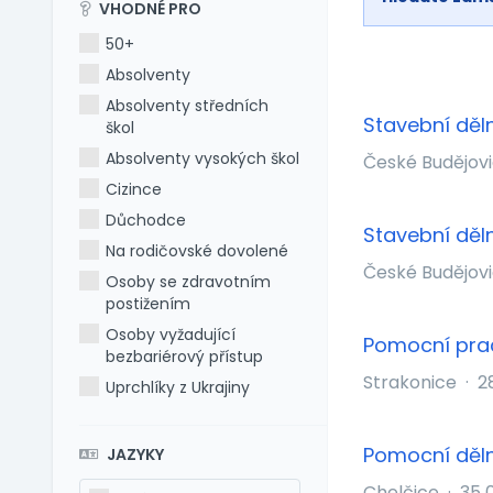
VHODNÉ PRO
50+
Absolventy
Absolventy středních
Stavební děl
škol
Absolventy vysokých škol
České Budějov
Cizince
Důchodce
Stavební děl
Na rodičovské dovolené
České Budějov
Osoby se zdravotním
postižením
Osoby vyžadující
Pomocní prac
bezbariérový přístup
Strakonice
·
2
Uprchlíky z Ukrajiny
Pomocní děln
JAZYKY
Chelčice
·
35 